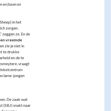
en en faxen en
heep) in het
ich zorgen.
 zeggen ze. En de
een vreemde
n zie je niet in
et te drukke
arheid en de te
esmeytere, vraagt
 winkelcentrum
 reclame-jongen
bben. De zaak wat
t (SBJ) snakt naar