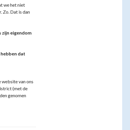
at we het niet
. Zo. Dat is dan
s zijn eigendom
n hebben dat
e website van ons
strict (met de
nden genomen