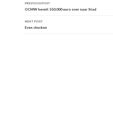
Post
PREVIOUS POST
navigation
OCMW hevelt 550.000 euro over naar Stad
NEXT POST
Even checken