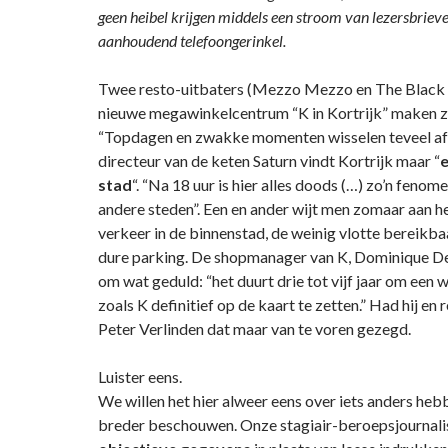
geen heibel krijgen middels een stroom van lezersbriev
aanhoudend telefoongerinkel.
Twee resto-uitbaters (Mezzo Mezzo en The Black S
nieuwe megawinkelcentrum “K in Kortrijk” maken z
“Topdagen en zwakke momenten wisselen teveel af,”
directeur van de keten Saturn vindt Kortrijk maar “
stad
“. “Na 18 uur is hier alles doods (…) zo’n fenomee
andere steden”. Een en ander wijt men zomaar aan h
verkeer in de binnenstad, de weinig vlotte bereikba
dure parking. De shopmanager van K, Dominique D
om wat geduld: “het duurt drie tot vijf jaar om een
zoals K definitief op de kaart te zetten.” Had hij en
Peter Verlinden dat maar van te voren gezegd.
Luister eens.
We willen het hier alweer eens over iets anders he
breder beschouwen. Onze stagiair-beroepsjournalis