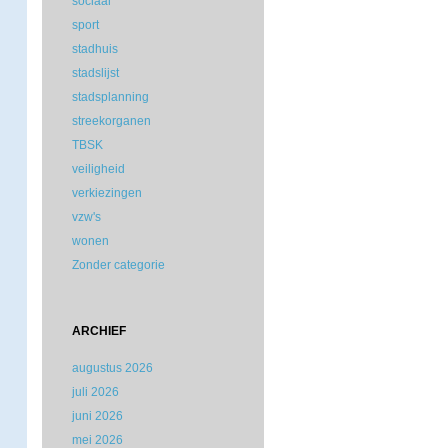
sociaal
sport
stadhuis
stadslijst
stadsplanning
streekorganen
TBSK
veiligheid
verkiezingen
vzw's
wonen
Zonder categorie
ARCHIEF
augustus 2026
juli 2026
juni 2026
mei 2026