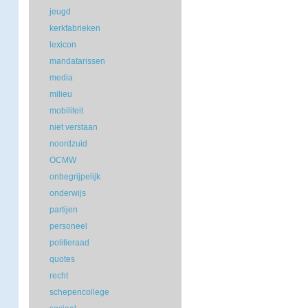
jeugd
kerkfabrieken
lexicon
mandatarissen
media
milieu
mobiliteit
niet verstaan
noordzuid
OCMW
onbegrijpelijk
onderwijs
partijen
personeel
politieraad
quotes
recht
schepencollege