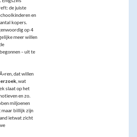
. Enigszins
ft: de juiste
 schoolkinderen en
aantal kopers.
genwoordig op 4
gelijke meer willen
 de
begonnen – uit te
«ren, dat willen
erzoek
, wat
k slaat op het
otieven en zo.
bben miljoenen
maar billijk zijn
and ietwat zicht
uwe