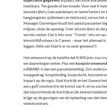
objectieve gegevens
in plaats van losse indrukken
meetbare. Ten goede of ten kwade. Voor wat K betre
bezoekcijfers, (van wandelaars en lanterfanters en
hangjongeren, spijbelaars en daklozen), versus het 
Manager Dominique houdt het aantal passanten te
miljoen, sinds de opening. Over omzetcijfers en der
we niks weten. Dat is iets voor “Trends”. Iets om op
immobilliÃ«nbeurs in Cannes – waar het allemaal is 
leggen. (Wie van Stad is er nu weer geweest?)
Het antwoord op de belofte dat K 800 jobs zou creÃ
we daarentegen weten. Plus een
koopstromenond
mÃ©Ã©r is dan een passantentelling. Zo’n onderzoe
koopgedrag: koopbinding, koopvlucht, bezoekersm
Impact op de regio. Stad Kortrijk en het Gewest he
euro geÃ¯nvesteerd in de komst van K, en nu zou het 
dat bijvoorbeeld de Kortrijkse (de kleine) middenst
krijgt op de gevolgen van de inplanting van dat nie
winkelcentrum.