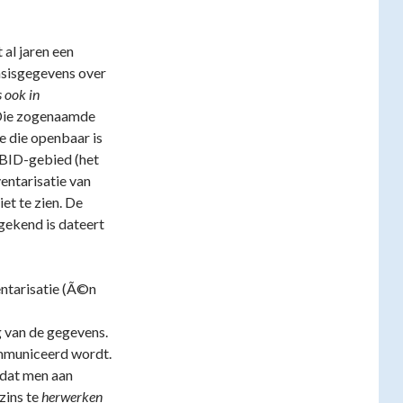
al jaren een
asisgegevens over
 ook in
 Die zogenaamde
e die openbaar is
 BID-gebied (het
entarisatie van
et te zien. De
 gekend is dateert
entarisatie (Ã©n
g van de gegevens.
ommuniceerd wordt.
 dat men aan
zins te
herwerken