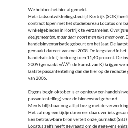
We hebben het hier al gemeld.
Het stadsontwikkelingsbedrijf Kortrijk (SOK) heeft 
contract lopen met het studiebureau Locatus om b
winkelgebieden in Kortrijk te verzamelen.
Overigens
deelgemeenten, maar daar hoort men niks meer over
.
handelsinventarisatie gebeurt om het jaar. De laatst
gemaakt dateert van mei 2008. De leegstand in het
handelsdistrict) bedroeg toen 11,40 procent. De inv
2009 (gemaakt vÃ³Ã³r de komst van K) krijgen we ni
laatste passantentelling dan die hier op de redactie
van 2006.
Ergens begin oktober is er opnieuw een handelsinv
passantentelling) voor de binnenstad gebeurd.
Men is blijkbaar nog altijd bezig met de verwerkin
Het zal nog een tijdje duren eer daarover iets gec
Een betrouwbare bron vertelt onze journalist (SBJ)
Locatus zelfs heeft gevraagd om de gegevens enigs