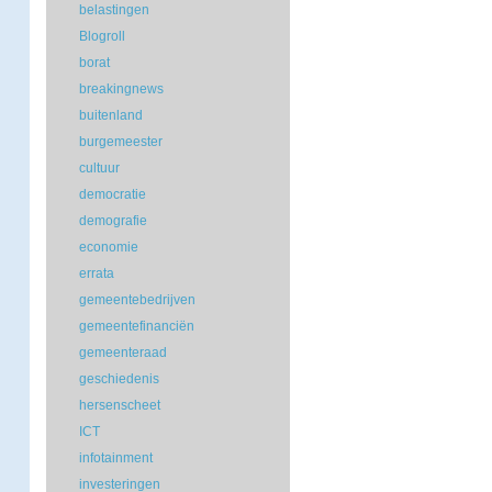
belastingen
Blogroll
borat
breakingnews
buitenland
burgemeester
cultuur
democratie
demografie
economie
errata
gemeentebedrijven
gemeentefinanciën
gemeenteraad
geschiedenis
hersenscheet
ICT
infotainment
investeringen