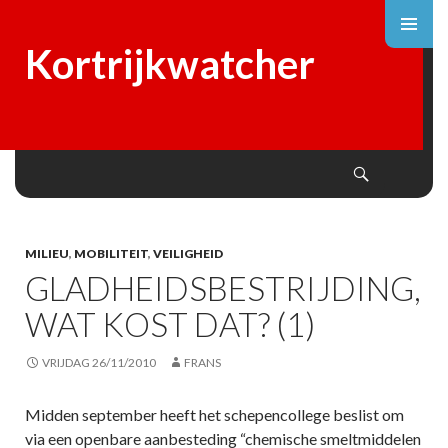
Kortrijkwatcher
Search
SKIP
TO
CONTENT
MILIEU
,
MOBILITEIT
,
VEILIGHEID
GLADHEIDSBESTRIJDING,
WAT KOST DAT? (1)
VRIJDAG 26/11/2010
FRANS
Midden september heeft het schepencollege beslist om
via een openbare aanbesteding “chemische smeltmiddelen