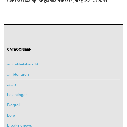
Centraal meldpunt gladheidsbestrijding 056-23 96 11
CATEGORIEËN
actualiteitsbericht
ambtenaren
asap
belastingen
Blogroll
borat
breakingnews