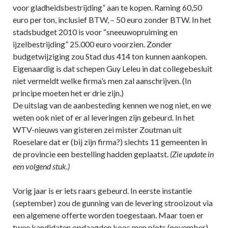
voor gladheidsbestrijding” aan te kopen. Raming 60,50
euro per ton, inclusief BTW, – 50 euro zonder BTW. In het
stadsbudget 2010 is voor “sneeuwopruiming en
ijzelbestrijding” 25.000 euro voorzien. Zonder
budgetwijziging zou Stad dus 414 ton kunnen aankopen.
Eigenaardig is dat schepen Guy Leleu in dat collegebesluit
niet vermeldt welke firma’s men zal aanschrijven. (In
principe moeten het er drie zijn.)
De uitslag van de aanbesteding kennen we nog niet, en we
weten ook niet of er al leveringen zijn gebeurd. In het
WTV-nieuws van gisteren zei mister Zoutman uit
Roeselare dat er (bij zijn firma?) slechts 11 gemeenten in
de provincie een bestelling hadden geplaatst.
(Zie update in
een volgend stuk.)
Vorig jaar is er iets raars gebeurd. In eerste instantie
(september) zou de gunning van de levering strooizout via
een algemene offerte worden toegestaan. Maar toen er
twee kandidaten opdaagden koos men plots (november)