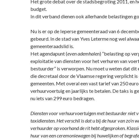
Het grote debat over de stadsbegroting 2011, e
budget.
In dit verband dienen ook allerhande belastingen 
Nu is er op de Ieperse gemeenteraad van 6 decembe
gebeurd. In de stad van Yves Leterme nog wel alwaar
gemeenteraadslid is.
Het agendapunt (
even ademhalen
) “belasting op ve
exploitatie van diensten voor het verhuren van voe
bestuurder” is verworpen. Nu moet u weten dat dit e
die decretaal door de Vlaamse regering verplicht is
gemeenten. Met overal een vast tarief van 250 euro
verhuurvoertuig en jaarlijks te betalen. De taks is 
nu iets van 299 euro bedragen.
Diensten voor verhuurvoertuigen met bestuurder niet 
taxidiensten. Het verschil is dat u bij de huur van zo’n 
verhuurder op voorhand de rit hebt afgesproken. Klassi
huur van een ceremoniewagen bij huwelijken of begrafe