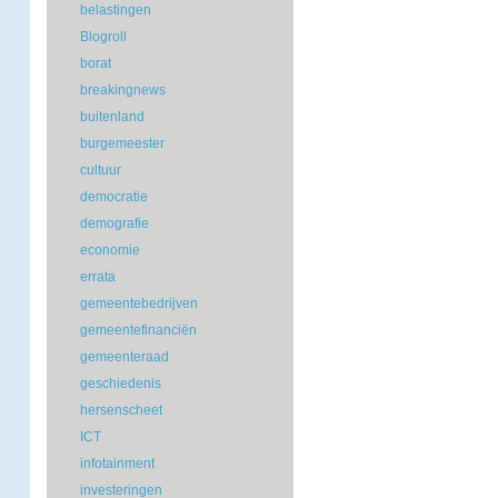
belastingen
Blogroll
borat
breakingnews
buitenland
burgemeester
cultuur
democratie
demografie
economie
errata
gemeentebedrijven
gemeentefinanciën
gemeenteraad
geschiedenis
hersenscheet
ICT
infotainment
investeringen