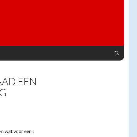
AAD EEN
NG
 wat voor een !