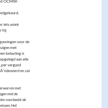
n het OCMW-
goedgekeurd.
r iets uniek
 hij
rgunningen voor de
rtuigen met
en belasting is
 opgelegd aan alle
, per vergund
geÃ¯ndexeerd en zal
verwarren met
wagen met de
eke voorbeeld: de
nissen. Het