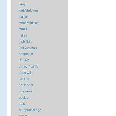
jeugd
kerkfabrieken
lexicon
mandatarissen
media
milieu
mobiliteit
niet verstaan
noordzuid
OCMW
onbegrijpelijk
onderwijs
partijen
personeel
politieraad
quotes
recht
schepencollege