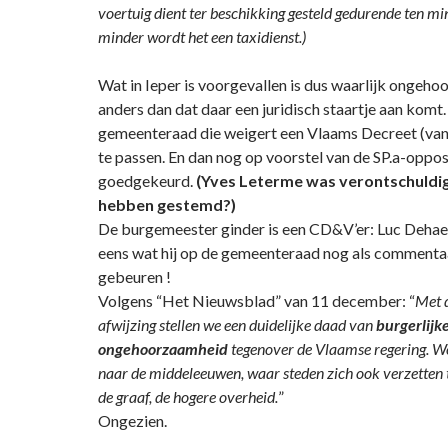
voertuig dient ter beschikking gesteld gedurende ten min
minder wordt het een taxidienst.)
Wat in Ieper is voorgevallen is dus waarlijk ongehoo
anders dan dat daar een juridisch staartje aan komt.
gemeenteraad die weigert een Vlaams Decreet (van
te passen. En dan nog op voorstel van de SP.a-oppo
goedgekeurd.
(Yves Leterme was verontschuldig
hebben gestemd?)
De burgemeester ginder is een CD&V’er: Luc Dehae
eens wat hij op de gemeenteraad nog als commentaa
gebeuren !
Volgens “Het Nieuwsblad” van 11 december: “
Met 
afwijzing stellen we een duidelijke daad van
burgerlijk
ongehoorzaamheid
tegenover de Vlaamse regering. We
naar de middeleeuwen, waar steden zich ook verzetten
de graaf, de hogere overheid.
”
Ongezien.