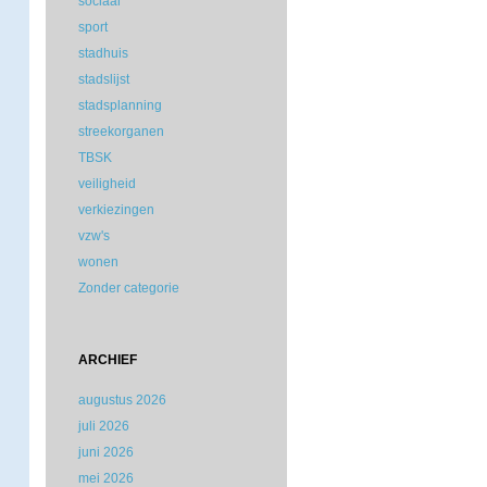
sociaal
sport
stadhuis
stadslijst
stadsplanning
streekorganen
TBSK
veiligheid
verkiezingen
vzw's
wonen
Zonder categorie
ARCHIEF
augustus 2026
juli 2026
juni 2026
mei 2026