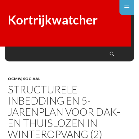
Kortrijkwatcher
Search
SKIP
TO
CONTENT
OCMW
,
SOCIAAL
STRUCTURELE
INBEDDING EN 5-
JARENPLAN VOOR DAK-
EN THUISLOZEN IN
WINTEROPVANG (2)