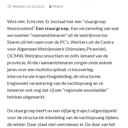
VRIJDAG 31/12/2010
FRANS
Wist niet. Echt niet. Er bestaat hier een “stuurgroep
thuisloosheid”.
Een stuurgroep.
Een verzameling van wat
we noemen “
raam
ambtenaren” uit de welzijnssector.
Staren uit het raam over de PC’s. Werkers uit de Centra
voor Algemeen Welzijnswerk (Stimulans,Piramide),
OCMW, Welzijnsconsortium en zelfs iemand van de
provincie. Al die raamambtenaren zorgen sinds enkele
jaren voor een multidisciplinair crisisoverleg,
intersectorale trajectbegeleiding, de structurele
(regionale) verankering van de nachtopvang en ze
beweren ook nog dat zij een “regionale woonladder”
hebben uitgewerkt.
De stuurgroep heeft nu een vijfjarig traject uitgestippeld
voor de structurele inbedding van de nachtopvang tijdens
de winter. Daar staat niet veel nieuws in. De duur van het