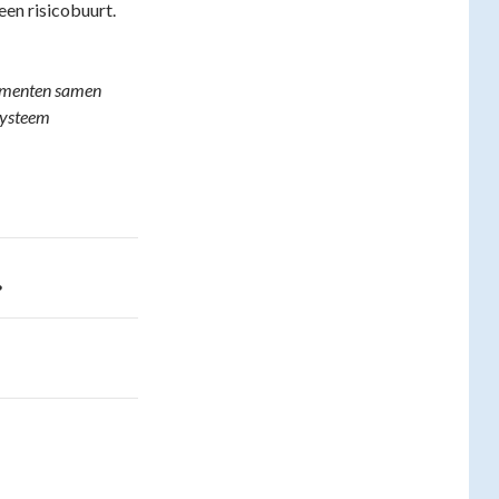
en risicobuurt.
elementen samen
systeem
?