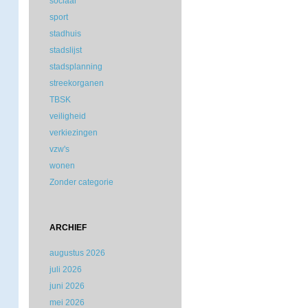
sociaal
sport
stadhuis
stadslijst
stadsplanning
streekorganen
TBSK
veiligheid
verkiezingen
vzw's
wonen
Zonder categorie
ARCHIEF
augustus 2026
juli 2026
juni 2026
mei 2026