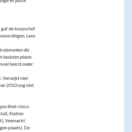
dige en juiste
 gaf de korpschef
bewoordingen. Lees
de elementen die
et-besloten plaats
gevoel heerst onder
. Verwijst niet
 van 2010 nog niet
ecifiek risico.
al), Station
t), Veemarkt
gen plaats). De