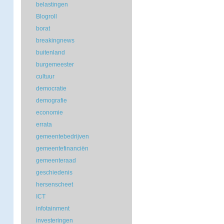
belastingen
Blogroll
borat
breakingnews
buitenland
burgemeester
cultuur
democratie
demografie
economie
errata
gemeentebedrijven
gemeentefinanciën
gemeenteraad
geschiedenis
hersenscheet
ICT
infotainment
investeringen