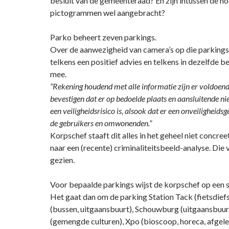
besluit van de gemeenteraad? En zijn intussen de no
pictogrammen wel aangebracht?
Parko beheert zeven parkings.
Over de aanwezigheid van camera’s op die parkings
telkens een positief advies en telkens in dezelfde 
mee.
“Rekening houdend met alle informatie zijn er voldoen
bevestigen dat er op bedoelde plaats en aansluitende ni
een veiligheidsrisico is, alsook dat er een onveiligheids
de gebruikers en omwonenden.”
Korpschef staaft dit alles in het geheel niet concreet
naar een (recente) criminaliteitsbeeld-analyse. Die
gezien.
Voor bepaalde parkings wijst de korpschef op een sp
Het gaat dan om de parking Station Tack (fietsdiefst
(bussen, uitgaansbuurt), Schouwburg (uitgaansbuur
(gemengde culturen), Xpo (bioscoop, horeca, afgele