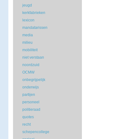
jeugd
kerkfabrieken
lexicon
mandatarissen
media
milieu
mobiliteit
niet verstaan
noordzuid
OCMW
onbegrijpelijk
onderwijs
partijen
personeel
politieraad
quotes
recht
schepencollege