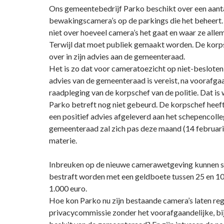
Ons gemeentebedrijf Parko beschikt over een aant
bewakingscamera’s op de parkings die het beheert
niet over hoeveel camera’s het gaat en waar ze allema
Terwijl dat moet publiek gemaakt worden. De korps
over in zijn advies aan de gemeenteraad.
Het is zo dat voor cameratoezicht op niet-besloten
advies van de gemeenteraad is vereist, na voorafga
raadpleging van de korpschef van de politie. Dat is 
Parko betreft nog niet gebeurd. De korpschef heef
een positief advies afgeleverd aan het schepencoll
gemeenteraad zal zich pas deze maand (14 februari
materie.
Inbreuken op de nieuwe camerawetgeving kunnen si
bestraft worden met een geldboete tussen 25 en 10
1.000 euro.
Hoe kon Parko nu zijn bestaande camera’s laten regi
privacycommissie zonder het voorafgaandelijke, bi