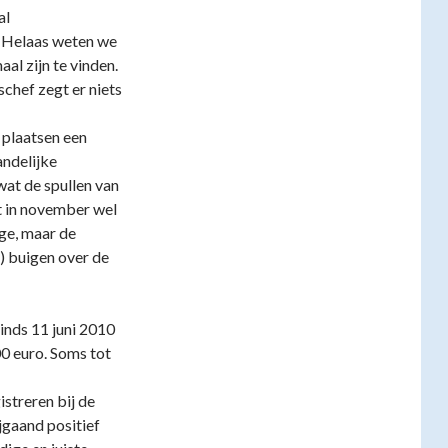
al
. Helaas weten we
al zijn te vinden.
chef zegt er niets
 plaatsen een
andelijke
wat de spullen van
t in november wel
ege, maar de
) buigen over de
nds 11 juni 2010
0 euro. Soms tot
streren bij de
jgaand positief