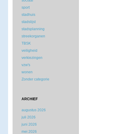
sociaal
sport
stadhuis
stadslijst
stadsplanning
streekorganen
TBSK
veiligheid
verkiezingen
vzw's
wonen
Zonder categorie
ARCHIEF
augustus 2026
juli 2026
juni 2026
mei 2026