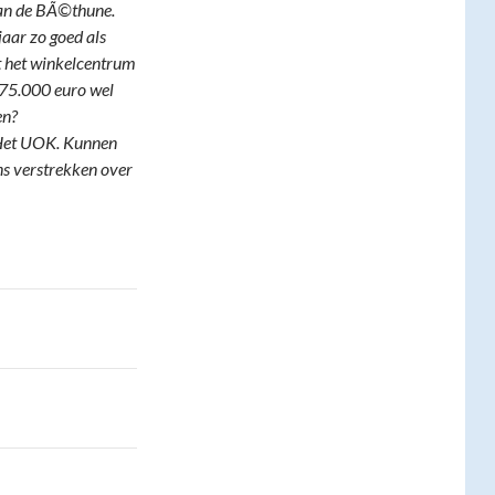
ean de BÃ©thune.
jaar zo goed als
t het winkelcentrum
n 75.000 euro wel
en?
. Het UOK. Kunnen
s verstrekken over