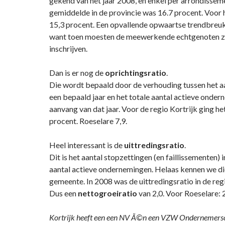
gekend van het jaar 2008, en enkel per arrondissem
gemiddelde in de provincie was 16.7 procent. Voor he
15,3 procent. Een opvallende opwaartse trendbreu
want toen moesten de meewerkende echtgenoten z
inschrijven.
Dan is er nog de
oprichtingsratio
.
Die wordt bepaald door de verhouding tussen het aa
een bepaald jaar en het totale aantal actieve onder
aanvang van dat jaar. Voor de regio Kortrijk ging he
procent. Roeselare 7,9.
Heel interessant is de
uittredingsratio
.
Dit is het aantal stopzettingen (en faillissementen) 
aantal actieve ondernemingen. Helaas kennen we die
gemeente. In 2008 was de uittredingsratio in de regi
Dus een
nettogroeiratio
van 2,0. Voor Roeselare: 2
Kortrijk heeft een een NV Ã©n een VZW Ondernemers