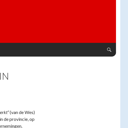
IN
erkt”
(van de Wes)
in de provincie, op
ernemingen.