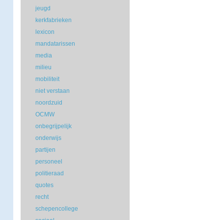
jeugd
kerkfabrieken
lexicon
mandatarissen
media
milieu
mobiliteit
niet verstaan
noordzuid
OCMW
onbegrijpelijk
onderwijs
partijen
personeel
politieraad
quotes
recht
schepencollege