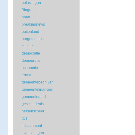
belastingen
Blogroll
borat
breakingnews
buitenland
burgemeester
cultuur
democratie
demografie
economie
errata
gemeentebedrijven
gemeentefinanciën
gemeenteraad
geschiedenis
hersenscheet
ICT
infotainment
investeringen