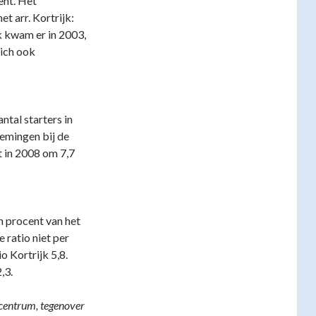
ent. Het
t arr. Kortrijk:
k kwam er in 2003,
ich ook
ntal starters in
nemingen bij de
t in 2008 om 7,7
in procent van het
 ratio niet per
o Kortrijk 5,8.
,3.
centrum, tegenover