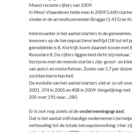
Meest recente cijfers van 2009.
In West-Vlaanderen telde men in 2009 5.600 starters
vinden in de arrondissementen Brugge (1.415) en Kor
Interessanter is het aantal starters in de gemeenten
inwoners op de beroepsactieve leeftijd (18 tot 64 ja
gemiddelde is 8. Kortrijk komt daarnet boven met 8
Roeselare 8. De cijfers liggen heel dicht bij mekaar. 
Sectoren met de meeste starters zijn: groot- en klei
van auto’s en motorfietsen. Zoiets van 1,7 per duize
zochten hierin hun heil.
De evolutie van het aantal starters ziet er zo uit voo
2001, 374 in 2005 en 408 in 2009. Vergelijking met
205 over 291 naar…280.
Er is ook nog zoiets al de
ondernemingsgraad
.
Dat is het aantal zelfstandige ondernemers (en helpe
verhouding tot de totale beroepsbevolking. Hier zijn