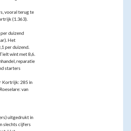
, vooral terug te
trijk (1.363).
, per duizend
ar). Het
,1 per duizend.
Tielt wint met 8,6.
nhandel, reparatie
nd starters
r Kortrijk: 285 in
 Roeselare: van
rs) uitgedrukt in
 slechts cijfers