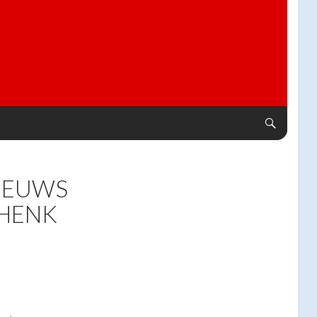
NIEUWS
HENK