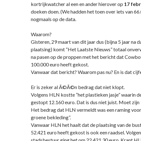
kortrijkwatcher al een en ander hierover op
17 febr
doeken doen. (We hadden het toen over iets van 66.
nogmaals op de data.
Waarom?
Gisteren, 29 maart van dit jaar dus (bijna 5 jaar na 
plaatsing) komt “Het Laatste Nieuws” totaal onver
na pasen op de proppen met het bericht dat Cowbo
100.000 euro heeft gekost.
Vanwaar dat bericht? Waarom pas nu? En is dat cijfe
Er is zeker al Ã©Ã©n bedrag dat niet klopt.
Volgens HLN kostte “het plastieken jasje” waarin 
gestopt 12.160 euro. Dat is dus niet juist. Moet zijn
Het bedrag dat HLN vermeldt was een raming voo
groene bekleding”.
Vanwaar HLN het haalt dat de plaatsing van de bust
52.421 euro heeft gekost is ook een raadsel. Volgen
stadsbestuur ging het om 22.421,30 euro. Krant 