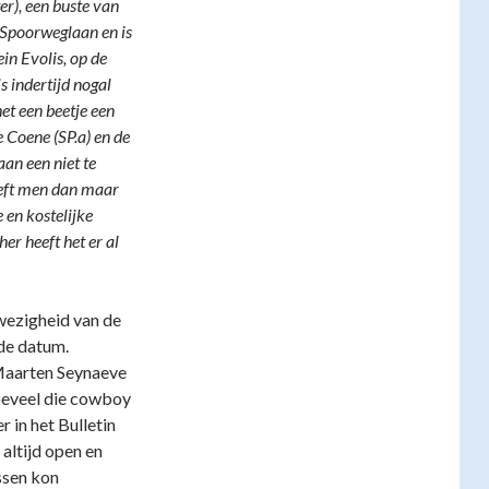
r), een buste van
 Spoorweglaan en is
in Evolis, op de
 indertijd nogal
et een beetje een
 Coene (SP.a) en de
aan een niet te
eeft men dan maar
 en kostelijke
er heeft het er al
wezigheid van de
 de datum.
 Maarten Seynaeve
oeveel die cowboy
 in het Bulletin
g altijd open en
ussen kon