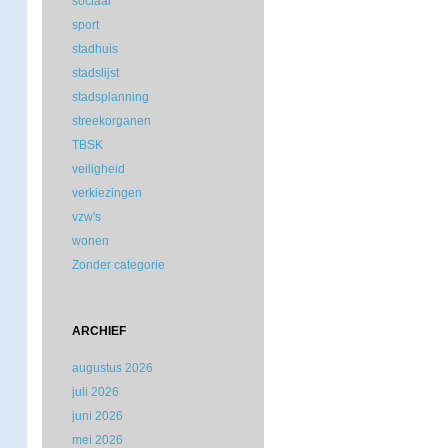
sociaal
sport
stadhuis
stadslijst
stadsplanning
streekorganen
TBSK
veiligheid
verkiezingen
vzw's
wonen
Zonder categorie
ARCHIEF
augustus 2026
juli 2026
juni 2026
mei 2026