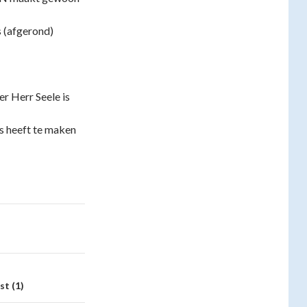
s (afgerond)
r Herr Seele is
s heeft te maken
t (1)