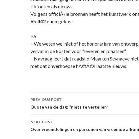
tikfouten als nieuws.
Volgens officiÃ«le bronnen heeft het kunstwerk on
65.442 euro
gekost.
P.S.
– We weten wel niet of het honorarium van ontwerpe
vervat in de kosten voor “leveren en plaatsen”.
– Navraag leert dat raadslid Maarten Seynaeve niet
met dat onverhoedse hÃ©Ã©l laatste nieuws.
Post
PREVIOUS POST
navigation
Quote van de dag: “niets te vertellen”
NEXT POST
Over vreemdelingen en personen van vreemde afkoms