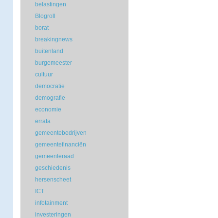
belastingen
Blogroll
borat
breakingnews
buitenland
burgemeester
cultuur
democratie
demografie
economie
errata
gemeentebedrijven
gemeentefinanciën
gemeenteraad
geschiedenis
hersenscheet
ICT
infotainment
investeringen