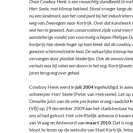
Onze Cowboy Henk is een reusachtig standbeeld (6 mete
Herr Seele, met klimop bekleed. Stond vroeger langs de
nu een landmark aan het rond punt bij het industrieterre
weg van Zwevegem naar Kortrijk. Over dat kunstwerk is
wat herrie geweest. Aan conservatieve zijde vond men h
aanstellerige vondst van voormalig schepen Philippe De
kostprijs liep steeds hoger op toen bleek dat de cowboy 
genezen schimmelziekte leed. De natuurlijke klimop h
vervangen door plastiek bladertjes. Ook de onvoorziene
verhuis was bij velen een doorn in het oog. Kortrijkwatch
jaren terug nog over gehad.
Cowboy Henk werd in
juli 2004
ingehuldigd, in aan
ontwerper Herr Seele (Peter van Heirseele). Let op
Omwille juist van de vele perikelen vroeg raadslid
(VB) op 29 december 2009 aan het stadsbestuur h
ons al had gekost. Het schriftelijk antwoord kwam er
van Vraag en Antwoord van
maart 2010
. Dat is no
bloot te lezen op de website van Stad Kortrijk. Int