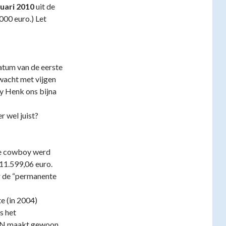
uari 2010
uit de
000 euro.) Let
datum van de eerste
wacht met vijgen
y Henk ons bijna
r wel juist?
de cowboy werd
 11.599,06 euro.
r de “permanente
e (in 2004)
s het
HLN maakt gewoon