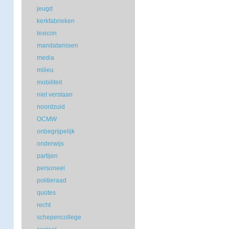
jeugd
kerkfabrieken
lexicon
mandatarissen
media
milieu
mobiliteit
niet verstaan
noordzuid
OCMW
onbegrijpelijk
onderwijs
partijen
personeel
politieraad
quotes
recht
schepencollege