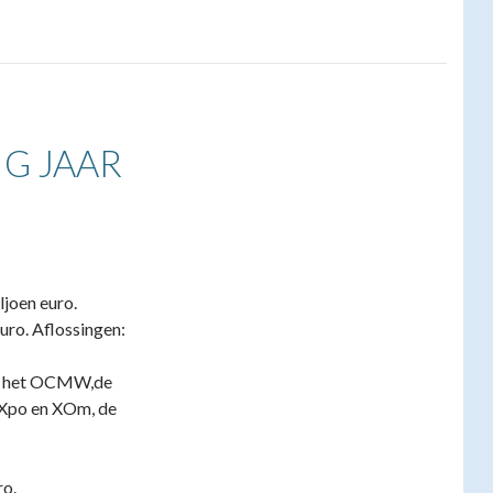
IG JAAR
ljoen euro.
uro. Aflossingen:
or het OCMW,de
k Xpo en XOm, de
ro.