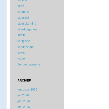
sociaal
sport
stadhuis
stadslijst
stadsplanning
streekorganen
TBSK
veiligheid
verkiezingen
vzw's
wonen
Zonder categorie
ARCHIEF
augustus 2026
juli 2026
juni 2026
mei 2026