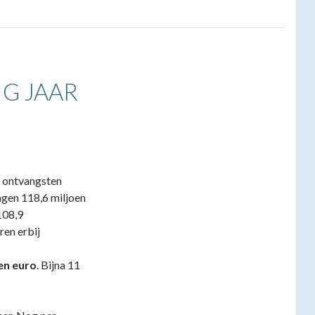
IG JAAR
e ontvangsten
agen 118,6 miljoen
108,9
ren erbij
en euro
. Bijna 11