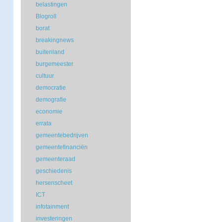
belastingen
Blogroll
borat
breakingnews
buitenland
burgemeester
cultuur
democratie
demografie
economie
errata
gemeentebedrijven
gemeentefinanciën
gemeenteraad
geschiedenis
hersenscheet
ICT
infotainment
investeringen