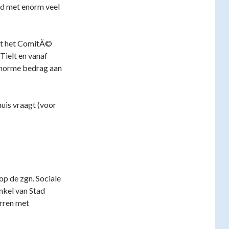
rd met enorm veel
met het ComitÃ©
Tielt en vanaf
enorme bedrag aan
huis vraagt (voor
op de zgn. Sociale
nkel van Stad
arren met