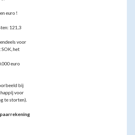
en euro !
ten: 121,3
tendeels voor
 SOK, het
0.000 euro
oorbeeld bij
chappij voor
 te storten).
 spaarrekening