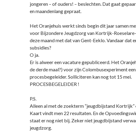
jongeren – of ouders! – beslechten. Dat gaat gepaa
en maandenlang gepraat.
Het Oranjehuis werkt sinds begin dit jaar samen 
voor Bijzondere Jeugdzorg van Kortrijk-Roeselare-
deze maand met dat van Gent-Eeklo. Vandaar dat 
subsidies?
O ja.
Er is alweer een vacature gepubliceerd. Het Oranje
de derde maal?) voor zijn Colombusexperiment een
procesbegeleider. Solliciteren kan nog tot 15 mei.
PROCESBEGELEIDER !
P.S.
Alleen al met de zoekterm “jeugdbijstand Kortrijk” 
Kaart vindt men 22 resultaten. En de Opvoedingswi
staat er nog niet bij. Zeker niet jeugdbijstand verw
jeugdzorg.