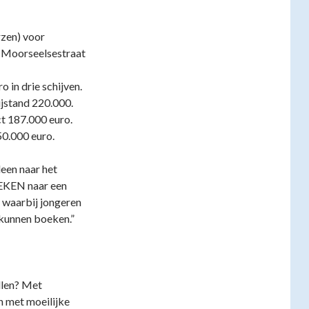
zen) voor
e Moorseelsestraat
 in drie schijven.
jstand 220.000.
t 187.000 euro.
0.000 euro.
leen naar het
OEKEN naar een
waarbij jongeren
 kunnen boeken.”
llen? Met
n met moeilijke