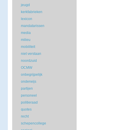
jeugd
kerkfabrieken
lexicon
mandatarissen
media
milieu
mobiliteit
niet verstaan
noordzuid
OCMW
onbegrijpelijk
onderwijs
partijen
personeel
politieraad
quotes
recht
schepencollege