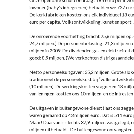
Onze openbare schuld bedraagt 185 euro per inwon
inwoner (baby’s inbegrepen) betaalden we 737 euro
De kerkfabrieken kostten ons elk individueel 18 eur
euro per capita. Volksontwikkeling, kunst en sport:
De onroerende voorheffing bracht 25,8 miljoen op. 
24,7 miljoen.) De personenbelasting: 21,3 miljoen 
miljoen in 2009. De dividenden gas en elektriciteit
goed: 8,9 miljoen. (We verkochten distrigasaandele
Netto personeelsuitgaven: 35,2 miljoen. Grote sloko
traditioneel de personeelskost bij “volksontwikkeli
(10 miljoen). De werkingskosten stagneren:18 miljo
van leningen kostten ons 10 miljoen, en de intresten 
De uitgaven in buitengewone dienst (laat ons zegge
waren geraamd op 43 miljoen euro. Dat is 511 euro 
Maar! Daarvan is slechts 37,9 miljoen vastgelegd, e
miljoen uitbetaald…De buitengewone ontvangsten