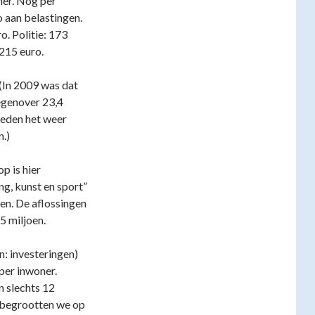
er. Nog per
 aan belastingen.
o. Politie: 173
 215 euro.
(In 2009 was dat
tegenover 23,4
 deden het weer
n.)
p is hier
ng, kunst en sport”
en. De aflossingen
5 miljoen.
n: investeringen)
per inwoner.
n slechts 12
 begrootten we op