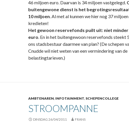
46 miljoen euro. Daarvan is 34 miljoen vastgelegd.
O
buitengewone dienst is het begrotingsresultaat 
10 miljoen
. Al met al kunnen we hier nog 37 miljoe
kredieten!
Het gewoon reservefonds puilt uit: niet minder
euro
. En in het buitengewoon reservefonds steekt 5
ons stadsbestuur daarmee van plan? (De schepen va
Cnudde wil niet weten van een vermindering van de
belastingtarieven.)
AMBTENAREN
,
INFOTAINMENT
,
SCHEPENCOLLEGE
STROOMPANNE
DINSDAG 26/04/2011
FRANS