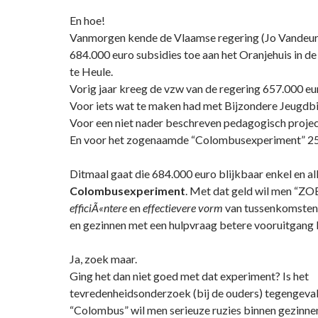
En hoe!
Vanmorgen kende de Vlaamse regering (Jo Vandeur
684.000 euro subsidies toe aan het Oranjehuis in d
te Heule.
Vorig jaar kreeg de vzw van de regering 657.000 euro
Voor iets wat te maken had met Bijzondere Jeugdbi
Voor een niet nader beschreven pedagogisch projec
En voor het zogenaamde “Colombusexperiment” 25
Ditmaal gaat die 684.000 euro blijkbaar enkel en al
Colombusexperiment
. Met dat geld wil men “Z
efficiÃ«ntere
en
effectievere vorm
van tussenkomsten 
en gezinnen met een hulpvraag betere vooruitgang
Ja, zoek maar.
Ging het dan niet goed met dat experiment? Is het
tevredenheidsonderzoek (bij de ouders) tegengeva
“Colombus” wil men serieuze ruzies binnen gezinne