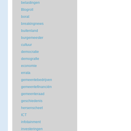
belastingen
Blogroll
borat
breakingnews
buitenland
burgemeester
cultuur
democratie
demografie
economie
errata
gemeentebedrijven
gemeentefinanciën
gemeenteraad
geschiedenis
hersenscheet
ICT
infotainment
investeringen