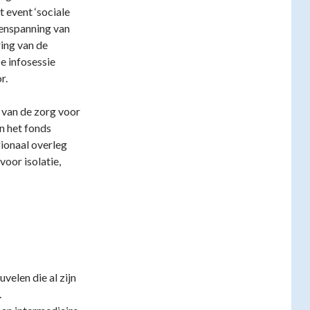
 event ‘sociale
denspanning van
ing van de
e infosessie
r.
 van de zorg voor
n het fonds
ionaal overleg
oor isolatie,
uvelen die al zijn
.