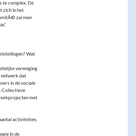
is te complex. De
 zich in het
comitÃ© zal men
e”.
elstellingen? Wat
eitelijke
vereniging
en netwerk dat
ners in de sociale
. Collectieve
treekprojecten met
antal activiteiten,
egie in de