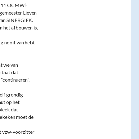
 en 11 OCMW’s
rgemeester Lieven
r van SINERGIEK.
n het afbouwen is,
og nooit van hebt
at we van
staat dat
 “continueren”.
elf grondig
nut op het
bleek dat
 bekeken moet de
gt vzw-voorzitter