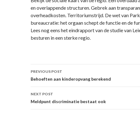
Bekijk de sociale kaart van de regio. Een overdaad 
en overlappende structuren. Gebrek aan transparan
overheadkosten. Territoriumstrijd. De wet van Park
bureaucratie: het orgaan schept de functie en de fun
Lees nog eens het eindrapport van de studie van Lei
besturen in een sterke regio.
Post
PREVIOUS POST
navigation
Behoeften aan kinderopvang berekend
NEXT POST
Meldpunt discriminatie bestaat ook