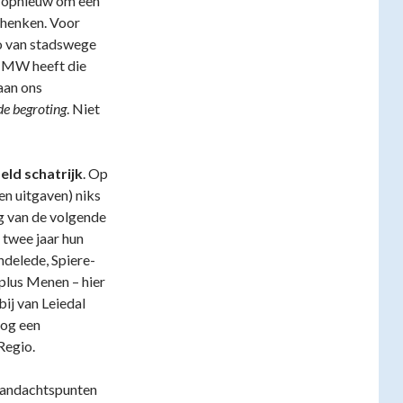
g opnieuw om een
chenken. Voor
o van stadswege
CMW heeft die
aan ons
de begroting
. Niet
eld schatrijk
. Op
en uitgaven) niks
ng van de volgende
twee jaar hun
endelede, Spiere-
lus Menen – hier
ij van Leiedal
nog een
Regio.
aandachtspunten