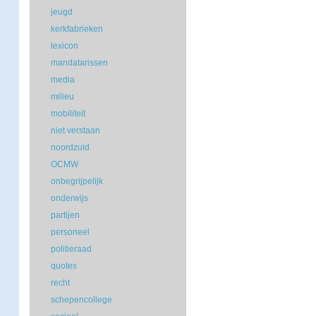
jeugd
kerkfabrieken
lexicon
mandatarissen
media
milieu
mobiliteit
niet verstaan
noordzuid
OCMW
onbegrijpelijk
onderwijs
partijen
personeel
politieraad
quotes
recht
schepencollege