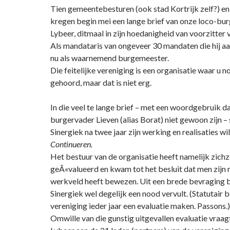
Tien gemeentebesturen (ook stad Kortrijk zelf?)
kregen begin mei een lange brief van onze loco-bu
Lybeer, ditmaal in zijn hoedanigheid van voorzitte
Als mandataris van ongeveer 30 mandaten die hij aa
nu als waarnemend burgemeester.
Die feitelijke vereniging is een organisatie waar u n
gehoord, maar dat is niet erg.
In die veel te lange brief – met een woordgebruik d
burgervader Lieven (alias Borat) niet gewoon zijn – 
Sinergiek na twee jaar zijn werking en realisaties wil
Continueren.
Het bestuur van de organisatie heeft namelijk zichz
geÃ«valueerd en kwam tot het besluit dat men zijn 
werkveld heeft bewezen. Uit een brede bevraging 
Sinergiek wel degelijk een nood vervult. (Statutair
vereniging ieder jaar een evaluatie maken. Passons.)
Omwille van die gunstig uitgevallen evaluatie vraa