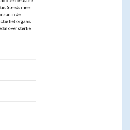
aan intermediaire
tie. Steeds meer
inson in de
ctie het orgaan.
edal over sterke