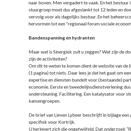
naar boven. Men vergadert te vaak. En het bestuur 
stuurgroep moet dus afgeslankt tot 12 leden en doet
vervolg voor als dagelijks bestuur. En het beheers
hervormen tot een “regionaal forum sociale economi
Bandenspanning en hydranten
Maar wat is Sinergiek zult u zeggen? Wat zijn de do
zijn de activiteiten?
Om dit te weten te komen dient de website van de
f
(1 pagina) tot niets. Daar lees je dat het gaat om e
expertise en diensten bundelt voor (bestaande) part
economie. Eerste en tweedelijnsdienstverlening dus
ondersteuning. Facilitering. Een katalysator voor s
kansengroepen.
De brief van Lieven Lybeer beschrijft in bijlage een a
specifiek voor Kortrijk.
U herinnert zich die ongetwijfeld. Dat onderzoek “R