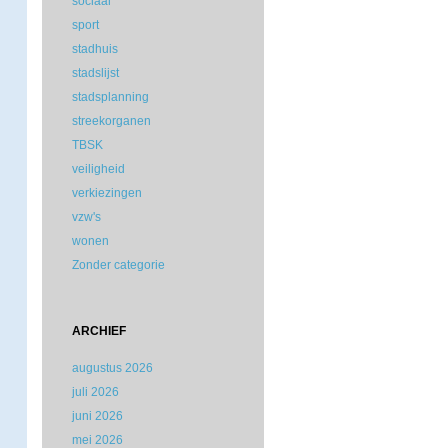
sociaal
sport
stadhuis
stadslijst
stadsplanning
streekorganen
TBSK
veiligheid
verkiezingen
vzw's
wonen
Zonder categorie
ARCHIEF
augustus 2026
juli 2026
juni 2026
mei 2026