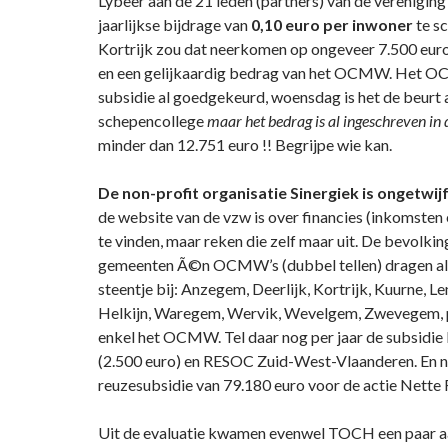
Lybeer aan de 21 leden (partners) van de verenigin
jaarlijkse bijdrage van
0,10 euro per inwoner
te s
Kortrijk zou dat neerkomen op ongeveer 7.500 eur
en een gelijkaardig bedrag van het OCMW. Het O
subsidie al goedgekeurd, woensdag is het de beurt 
schepencollege
maar het bedrag is al ingeschreven in 
minder dan 12.751 euro !! Begrijpe wie kan.
De non-profit organisatie Sinergiek is ongetwijf
de website van de vzw is over financies (inkomsten 
te vinden, maar reken die zelf maar uit. De bevolki
gemeenten Ã©n OCMW’s (dubbel tellen) dragen al 
steentje bij: Anzegem, Deerlijk, Kortrijk, Kuurne, L
Helkijn, Waregem, Wervik, Wevelgem, Zwevegem, p
enkel het OCMW. Tel daar nog per jaar de subsidie b
(2.500 euro) en RESOC Zuid-West-Vlaanderen. En 
reuzesubsidie van 79.180 euro voor de actie Nette 
Uit de evaluatie kwamen evenwel TOCH een paar 