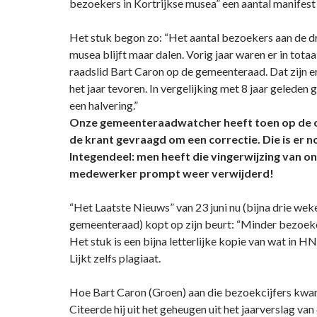
bezoekers in Kortrijkse musea” een aantal manifest o
Het stuk begon zo: “Het aantal bezoekers aan de dr
musea blijft maar dalen. Vorig jaar waren er in totaa
raadslid Bart Caron op de gemeenteraad. Dat zijn e
het jaar tevoren. In vergelijking met 8 jaar geleden 
een halvering.”
Onze gemeenteraadwatcher heeft toen op de o
de krant gevraagd om een correctie. Die is er 
Integendeel: men heeft die vingerwijzing van 
medewerker prompt weer verwijderd!
“Het Laatste Nieuws” van 23 juni nu (bijna drie wek
gemeenteraad) kopt op zijn beurt: “Minder bezoeke
Het stuk is een bijna letterlijke kopie van wat in HN
Lijkt zelfs plagiaat.
Hoe Bart Caron (Groen) aan die bezoekcijfers kwam
Citeerde hij uit het geheugen uit het jaarverslag va