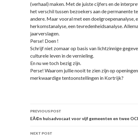
(verhaal) maken. Met de juiste cijfers en de interpre
het verschil tussen bezoekers aan de permanente te
andere. Maar vooral met een doelgroepenanalyse, 
herkomstanalyse, een tevredenheidsanalyse. Allemaa
jaarverslagen.
Perse! Doen !
Schrijf niet zomaar op basis van lichtzinnige gegeve
culturele leven in de vernieling.
En nu we toch bezig zijn.
Perse! Waarom jullie nooit te zien zijn op openinge
merkwaardige tentoonstellingen in Kortrijk?
Post
PREVIOUS POST
navigation
EÃ©n huisadvocaat voor vijf gemeenten en twee O
NEXT POST