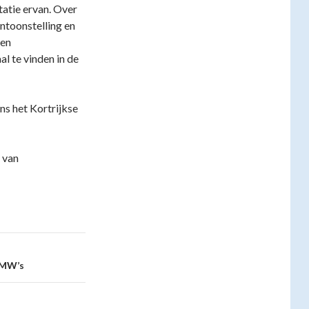
tatie ervan. Over
ntoonstelling en
een
l te vinden in de
ns het Kortrijkse
n van
CMW’s