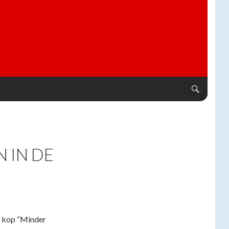
 IN DE
e kop “Minder