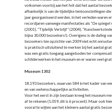
volkomen voorbij aan het feit dat het aantal bezoek
afhankelijk is van de tijdelijke tentoonstellingen di
jaar georganiseerd werden. In het verleden waren e
recordjaren vanwege manifestaties als “De spiegel 
(2001), “Tijdelijk Verblijf” (2004), “Kunstwerkste
bijna 30.000 bezoekers!). Overigens is de daling van
bezoekers ten opzichte van 2009 niet echt onrustw
is praktisch uitsluitend te merken bij het aantal gra
was een gratis toegang aangeboden ter compensati
schilderwerken in het museum en er waren veel gra
Museum 1302
18.193 bezoekers, waarvan 584 in het kader van een
en van wetenschappelijke activiteiten.
Voor het eerst in zijn bestaan kreeg het museum met
af te rekenen (1.059, dit is 6 procent). Maar ook hie
vooral te wijten aan het kleinere aantal gratis bezoe