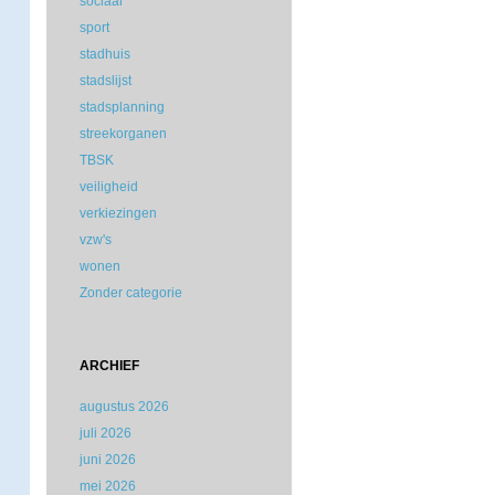
sociaal
sport
stadhuis
stadslijst
stadsplanning
streekorganen
TBSK
veiligheid
verkiezingen
vzw's
wonen
Zonder categorie
ARCHIEF
augustus 2026
juli 2026
juni 2026
mei 2026