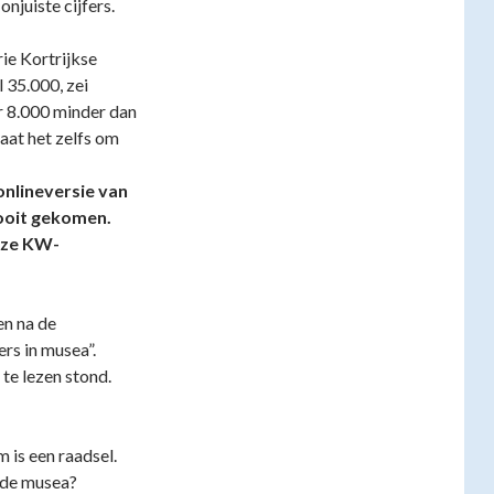
njuiste cijfers.
ie Kortrijkse
l 35.000, zei
r 8.000 minder dan
gaat het zelfs om
nlineversie van
nooit gekomen.
onze KW-
en na de
rs in musea”.
 te lezen stond.
 is een raadsel.
n de musea?