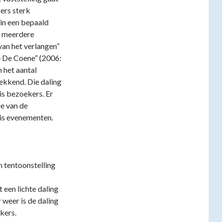
ers sterk
e in een bepaald
r meerdere
van het verlangen”
de De Coene” (2006:
 het aantal
ekkend. Die daling
tis bezoekers. Er
e van de
tis evenementen.
 tentoonstelling
 een lichte daling
r weer is de daling
kers.