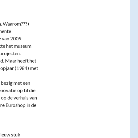
n. Waarom???)
nente
e van 2009.
kte het museum
projecten.
nd. Maar heeft het
topjaar (1984) met
 bezig met een
novatie op til die
 op de verhuis van
re Euroshop in de
nieuw stuk