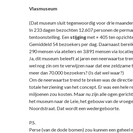
Vlasmuseum
(Dat museum sluit tegenwoordig voor drie maande
In 233 dagen bezochten 12.607 personen de perma
tentoonstelling. Een
stijging
met + 405 ten opzicht
Gemiddeld 54 bezoekers per dag. Daarnaast berei
290 mensen via ateliers en 3.891 mensen via locatie
Ja, dit museum beleeft al jaren een neerwaartse tre
wel nog zin om te verwijzen naar dat ene zeldzame 
meer dan 70.000 bezoekers? (Is dat wel waar?)
Om de neerwaartse trend te breken was de directie
totale herziening van het concept. Er was een hele re
miljoenen zou kosten. Maar nu zijn alle ogen gericht
het museum naar de Leie, het gebouw van de vroege
Noordstraat. Dat wordt een wedergeboorte.
P.S.
Perse (van de dode bomen) zou kunnen een geheel 