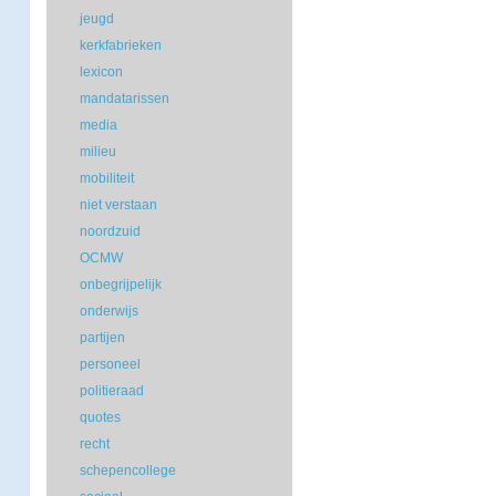
jeugd
kerkfabrieken
lexicon
mandatarissen
media
milieu
mobiliteit
niet verstaan
noordzuid
OCMW
onbegrijpelijk
onderwijs
partijen
personeel
politieraad
quotes
recht
schepencollege