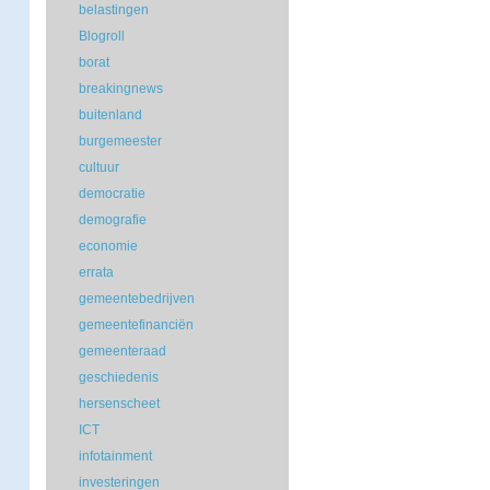
belastingen
Blogroll
borat
breakingnews
buitenland
burgemeester
cultuur
democratie
demografie
economie
errata
gemeentebedrijven
gemeentefinanciën
gemeenteraad
geschiedenis
hersenscheet
ICT
infotainment
investeringen