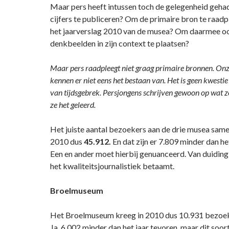
Maar pers heeft intussen toch de gelegenheid gehad
cijfers te publiceren? Om de primaire bron te raadp
het jaarverslag 2010 van de musea? Om daarmee o
denkbeelden in zijn context te plaatsen?
Maar pers raadpleegt niet graag primaire bronnen. On
kennen er niet eens het bestaan van. Het is geen kwestie 
van tijdsgebrek. Persjongens schrijven gewoon op wat 
ze het geleerd.
Het juiste aantal bezoekers aan de drie musea sam
2010 dus
45.912.
En dat zijn er 7.809 minder dan he
Een en ander moet hierbij genuanceerd. Van duiding
het kwaliteitsjournalistiek betaamt.
Broelmuseum
Het Broelmuseum kreeg in 2010 dus 10.931 bezoeke
Ja, 6.002 minder dan het jaar tevoren, maar dit soort