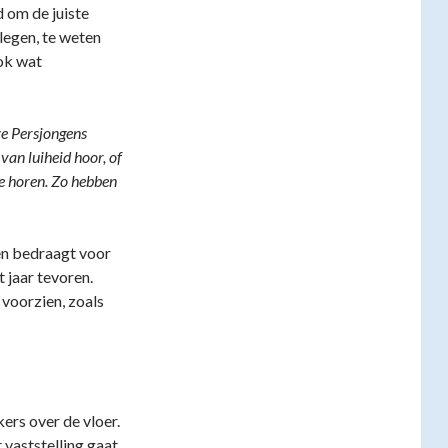
 om de juiste
legen, te weten
ok wat
ze Persjongens
van luiheid hoor, of
ze horen. Zo hebben
en bedraagt voor
t jaar tevoren.
 voorzien, zoals
rs over de vloer.
 vaststelling gaat