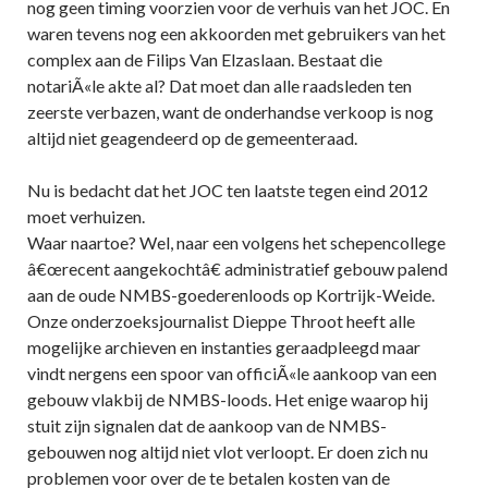
nog geen timing voorzien voor de verhuis van het JOC. En
waren tevens nog een akkoorden met gebruikers van het
complex aan de Filips Van Elzaslaan. Bestaat die
notariÃ«le akte al? Dat moet dan alle raadsleden ten
zeerste verbazen, want de onderhandse verkoop is nog
altijd niet geagendeerd op de gemeenteraad.
Nu is bedacht dat het JOC ten laatste tegen eind 2012
moet verhuizen.
Waar naartoe? Wel, naar een volgens het schepencollege
â€œrecent aangekochtâ€ administratief gebouw palend
aan de oude NMBS-goederenloods op Kortrijk-Weide.
Onze onderzoeksjournalist Dieppe Throot heeft alle
mogelijke archieven en instanties geraadpleegd maar
vindt nergens een spoor van officiÃ«le aankoop van een
gebouw vlakbij de NMBS-loods. Het enige waarop hij
stuit zijn signalen dat de aankoop van de NMBS-
gebouwen nog altijd niet vlot verloopt. Er doen zich nu
problemen voor over de te betalen kosten van de