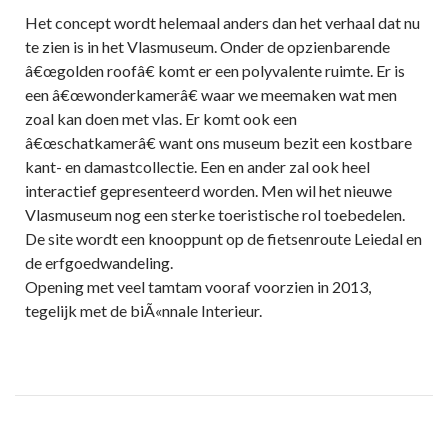
Het concept wordt helemaal anders dan het verhaal dat nu
te zien is in het Vlasmuseum. Onder de opzienbarende
â€œgolden roofâ€ komt er een polyvalente ruimte. Er is
een â€œwonderkamerâ€ waar we meemaken wat men
zoal kan doen met vlas. Er komt ook een
â€œschatkamerâ€ want ons museum bezit een kostbare
kant- en damastcollectie. Een en ander zal ook heel
interactief gepresenteerd worden. Men wil het nieuwe
Vlasmuseum nog een sterke toeristische rol toebedelen.
De site wordt een knooppunt op de fietsenroute Leiedal en
de erfgoedwandeling.
Opening met veel tamtam vooraf voorzien in 2013,
tegelijk met de biÃ«nnale Interieur.