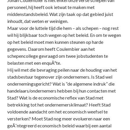
Johan Coulembier is niet enkel onze verse schepen van
personeel, hij heeft ook ietwat te maken met
middenstandsbeleid. Wat zijn taak op dat gebied juist
inhoudt, dat weten er weinigen.
Maar voor de luttele tijd die hem – als schepen – nog rest
wil hij blijkbaar toch wegen op het beleid. En om te wegen
op het beleid moet men kunnen steunen op harde
gegevens. Daarom heeft Coulembier aan het
schepencollege gevraagd om twee jobstudenten te
belasten met een enquÃªte.
Hij wil met die bevraging peilen naar de houding van het
stadsbestuur tegenover zijn ondernemers. Is Stad wel
ondernemingsgericht? Wat is “de algemene indruk” die
handelaars/ondernemers hebben bij hun contacten met
Stad? Wat is de economische reflex van Stad met
betrekking tot het ondernemersklimaat? Heeft Stad
voldoende aandacht om het economisch weefsel te
versterken? Moet Stad nog meer evolueren naar een
geÃ¯ntegreerd economisch beleid waarbij een aantal