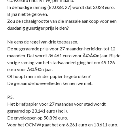
4.093 euro (incl. BTW) per maand.
In de huidige raming (82.038: 27) wordt dat 3.038 euro.
Bijna niet te geloven.
Zou de schaalgrootte van die massale aankoop voor een
dusdanig gunstiger prijs leiden?
Nu eens de regel van drie toepassen.
De nu geraamde prijs voor 27 maanden herleiden tot 12
maanden. Dat wordt 36.461 euro voor Ã©Ã©n jaar. Bij de
vorige raming van het stadsaandeel ging het om 49.126
euro voor Ã©Ã©n jaar.
Of hoopt men minder papier te gebruiken?
De geraamde hoeveelheden kennen we niet.
P.S.
Het briefpapier voor 27 maanden voor stad wordt
geraamd op 23.141 euro (incl.).
De enveloppen op 58.896 euro.
Voor het OCMW gaat het om 6.261 euro en 13.611 euro.