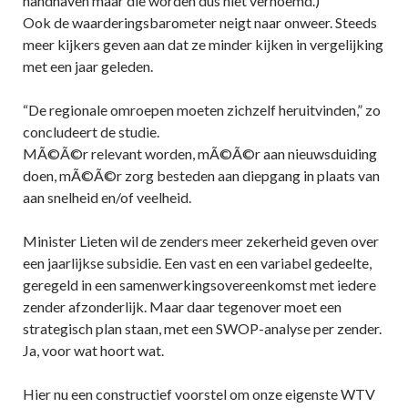
handhaven maar die worden dus niet vernoemd.)
Ook de waarderingsbarometer neigt naar onweer. Steeds
meer kijkers geven aan dat ze minder kijken in vergelijking
met een jaar geleden.
“De regionale omroepen moeten zichzelf heruitvinden,” zo
concludeert de studie.
MÃ©Ã©r relevant worden, mÃ©Ã©r aan nieuwsduiding
doen, mÃ©Ã©r zorg besteden aan diepgang in plaats van
aan snelheid en/of veelheid.
Minister Lieten wil de zenders meer zekerheid geven over
een jaarlijkse subsidie. Een vast en een variabel gedeelte,
geregeld in een samenwerkingsovereenkomst met iedere
zender afzonderlijk. Maar daar tegenover moet een
strategisch plan staan, met een SWOP-analyse per zender.
Ja, voor wat hoort wat.
Hier nu een constructief voorstel om onze eigenste WTV