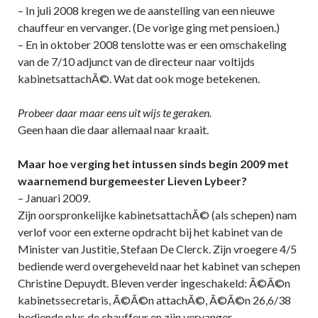
– In juli 2008 kregen we de aanstelling van een nieuwe
chauffeur en vervanger. (De vorige ging met pensioen.)
– En in oktober 2008 tenslotte was er een omschakeling
van de 7/10 adjunct van de directeur naar voltijds
kabinetsattachÃ©. Wat dat ook moge betekenen.
Probeer daar maar eens uit wijs te geraken.
Geen haan die daar allemaal naar kraait.
Maar hoe verging het intussen sinds begin 2009 met
waarnemend burgemeester Lieven Lybeer?
– Januari 2009.
Zijn oorspronkelijke kabinetsattachÃ© (als schepen) nam
verlof voor een externe opdracht bij het kabinet van de
Minister van Justitie, Stefaan De Clerck. Zijn vroegere 4/5
bediende werd overgeheveld naar het kabinet van schepen
Christine Depuydt. Bleven verder ingeschakeld: Ã©Ã©n
kabinetssecretaris, Ã©Ã©n attachÃ©, Ã©Ã©n 26,6/38
bediende plus de chauffeur en zijn vervanger.