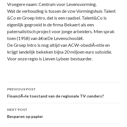
Vroegere naam: Centrum voor Levensvorming.
Wat de verhouding is tussen de vzw Vormingshuis Talent
&Co en Groep Intro, dat is een raadsel. Talent&Co is
eigenlijk gegroeid in de firma Bekaert als een
paternalistisch project voor jonge arbeiders. Men sprak
toen (1958) van â€œDe Levenschoolâ€.
De Groep Intro is nog altijd van ACW-obediÃ«ntie en
krijgt landelijk bekeken bijna 20 miljoen euro subsidie.
Voor onze regio is Lieven Lybeer bestuurder.
Post
PREVIOUS POST
navigation
FinanciÃ«le toestand van de regionale TV-zenders?
NEXT POST
Besparen op papier