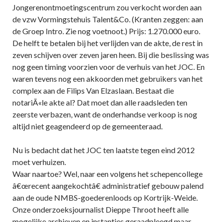
Jongerenontmoetingscentrum zou verkocht worden aan
de vzw Vormingstehuis Talent&Co. (Kranten zeggen: aan
de Groep Intro. Zie nog voetnoot.) Prijs: 1.270.000 euro.
De helft te betalen bij het verlijden van de akte, de rest in
zeven schijven over zeven jaren heen. Bij die beslissing was
nog geen timing voorzien voor de verhuis van het JOC. En
waren tevens nog een akkoorden met gebruikers van het
complex aan de Filips Van Elzaslaan. Bestaat die
notariÃ«le akte al? Dat moet dan alle raadsleden ten
zeerste verbazen, want de onderhandse verkoop is nog
altijd niet geagendeerd op de gemeenteraad.
Nu is bedacht dat het JOC ten laatste tegen eind 2012
moet verhuizen.
Waar naartoe? Wel, naar een volgens het schepencollege
â€œrecent aangekochtâ€ administratief gebouw palend
aan de oude NMBS-goederenloods op Kortrijk-Weide.
Onze onderzoeksjournalist Dieppe Throot heeft alle
mogelijke archieven en instanties geraadpleegd maar