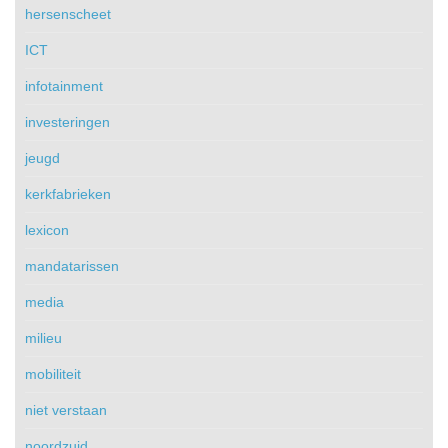
hersenscheet
ICT
infotainment
investeringen
jeugd
kerkfabrieken
lexicon
mandatarissen
media
milieu
mobiliteit
niet verstaan
noordzuid