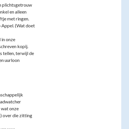
 plichtsgetrouw
nkel en alleen
tje met ringen.
fs-Appel. (Wat doet
 in onze
chreven kopij.
 tellen, terwijl de
en uurloon
schappelijk
raadwatcher
t wat onze
 over die zitting