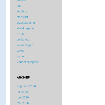
sociaal
sport
stadhuis
stadslijst
stadsplanning
streekorganen
TBSK
veiligheid
verkiezingen
vzw's
wonen
Zonder categorie
ARCHIEF
augustus 2026
juli 2026
juni 2026
mei 2026