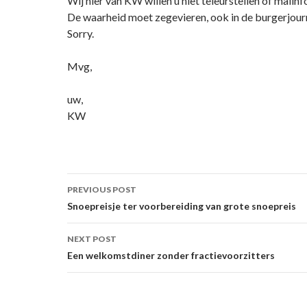
Wij hier van KW willen u niet teleurstellen of malin
De waarheid moet zegevieren, ook in de burgerjourn
Sorry.
Mvg,
uw,
KW
Post
PREVIOUS POST
navigation
Snoepreisje ter voorbereiding van grote snoepreis
NEXT POST
Een welkomstdiner zonder fractievoorzitters