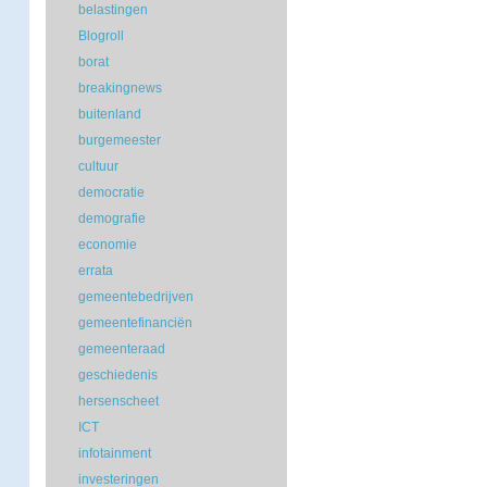
belastingen
Blogroll
borat
breakingnews
buitenland
burgemeester
cultuur
democratie
demografie
economie
errata
gemeentebedrijven
gemeentefinanciën
gemeenteraad
geschiedenis
hersenscheet
ICT
infotainment
investeringen