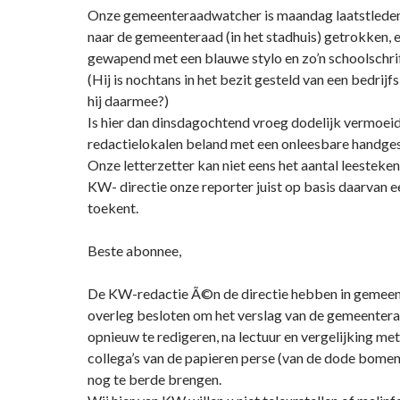
Onze gemeenteraadwatcher is maandag laatstleden
naar de gemeenteraad (in het stadhuis) getrokken, e
gewapend met een blauwe stylo en zo’n schoolschrif
(Hij is nochtans in het bezit gesteld van een bedrij
hij daarmee?)
Is hier dan dinsdagochtend vroeg dodelijk vermoeid
redactielokalen beland met een onleesbare handges
Onze letterzetter kan niet eens het aantal leestekens
KW- directie onze reporter juist op basis daarvan e
toekent.
Beste abonnee,
De KW-redactie Ã©n de directie hebben in gemeen
overleg besloten om het verslag van de gemeente
opnieuw te redigeren, na lectuur en vergelijking me
collega’s van de papieren perse (van de dode bomen)
nog te berde brengen.