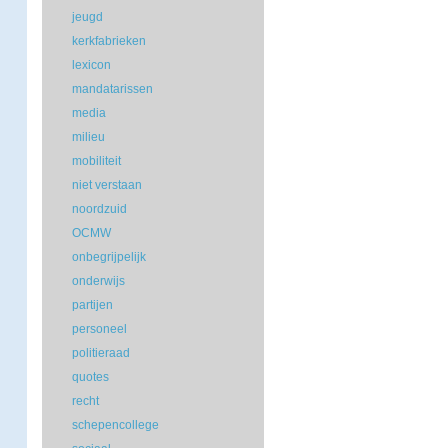
jeugd
kerkfabrieken
lexicon
mandatarissen
media
milieu
mobiliteit
niet verstaan
noordzuid
OCMW
onbegrijpelijk
onderwijs
partijen
personeel
politieraad
quotes
recht
schepencollege