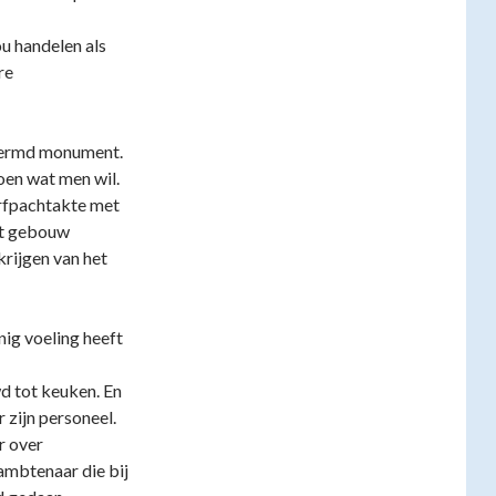
ou handelen als
re
chermd monument.
oen wat men wil.
erfpachtakte met
et gebouw
krijgen van het
nig voeling heeft
d tot keuken. En
zijn personeel.
r over
ambtenaar die bij