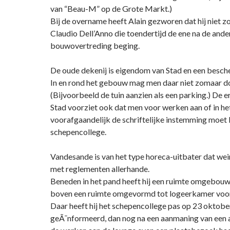
van “Beau-M” op de Grote Markt.)
Bij de overname heeft Alain gezworen dat hij niet z
Claudio Dell’Anno die toendertijd de ene na de ande
bouwovertreding beging.
De oude dekenij is eigendom van Stad en een bes
In en rond het gebouw mag men daar niet zomaar d
(Bijvoorbeeld de tuin aanzien als een parking.) De 
Stad voorziet ook dat men voor werken aan of in h
voorafgaandelijk de schriftelijke instemming moet 
schepencollege.
Vandesande is van het type horeca-uitbater dat wei
met reglementen allerhande.
Beneden in het pand heeft hij een ruimte omgebouw
boven een ruimte omgevormd tot logeerkamer voor 
Daar heeft hij het schepencollege pas op 23 oktobe
geÃ¯nformeerd, dan nog na een aanmaning van een 