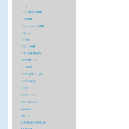
jeugd
kerkfabrieken
lexicon
mandatarissen
media
milieu
mobiliteit
niet verstaan
noordzuid
OCMW
onbegrijpelijk
onderwijs
partijen
personeel
politieraad
quotes
recht
schepencollege