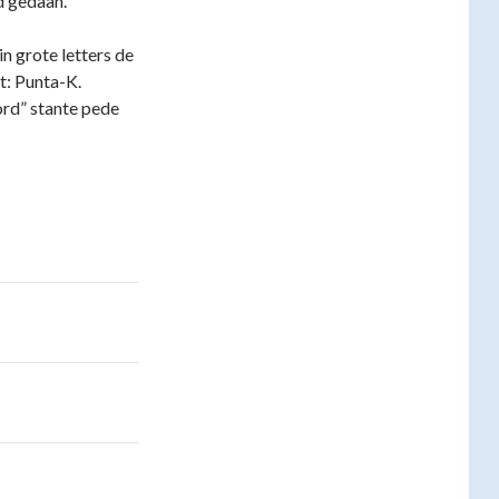
d gedaan.
n grote letters de
t: Punta-K.
ord” stante pede