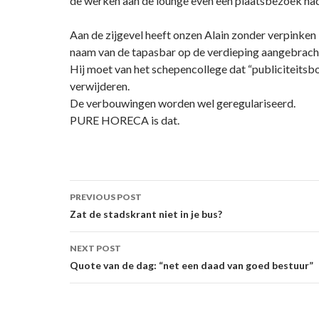
de werken aan de lounge even een plaatsbezoek ha
Aan de zijgevel heeft onzen Alain zonder verpinken i
naam van de tapasbar op de verdieping aangebrach
Hij moet van het schepencollege dat “publiciteitsb
verwijderen.
De verbouwingen worden wel geregulariseerd.
PURE HORECA is dat.
Post
PREVIOUS POST
navigation
Zat de stadskrant niet in je bus?
NEXT POST
Quote van de dag: “net een daad van goed bestuur”