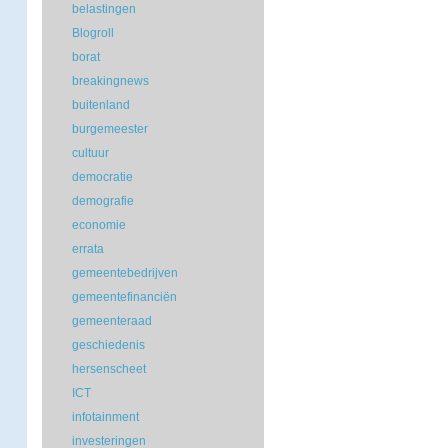
belastingen
Blogroll
borat
breakingnews
buitenland
burgemeester
cultuur
democratie
demografie
economie
errata
gemeentebedrijven
gemeentefinanciën
gemeenteraad
geschiedenis
hersenscheet
ICT
infotainment
investeringen