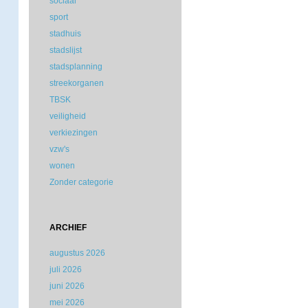
sociaal
sport
stadhuis
stadslijst
stadsplanning
streekorganen
TBSK
veiligheid
verkiezingen
vzw's
wonen
Zonder categorie
ARCHIEF
augustus 2026
juli 2026
juni 2026
mei 2026