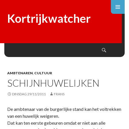
Kortrijkwatcher
Search
SKIP
TO
CONTENT
AMBTENAREN
,
CULTUUR
SCHIJNHUWELIJKEN
DINSDAG 29/11/2011
FRANS
De ambtenaar van de burgerlijke stand kan het voltrekken
van een huwelijk weigeren.
Dat kan ten eerste gebeuren omdat er niet aan alle