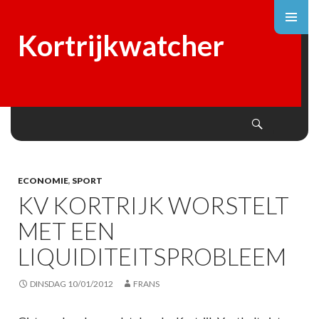
Kortrijkwatcher
Search
SKIP
TO
CONTENT
ECONOMIE
,
SPORT
KV KORTRIJK WORSTELT
MET EEN
LIQUIDITEITSPROBLEEM
DINSDAG 10/01/2012
FRANS