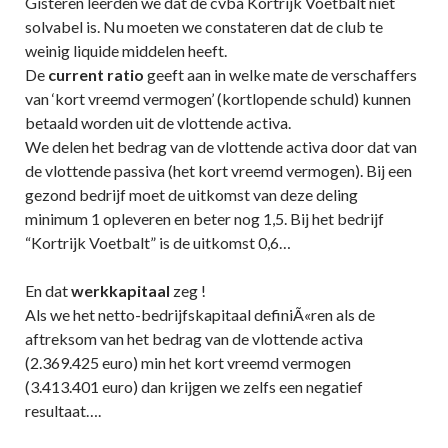
Gisteren leerden we dat de cvba Kortrijk Voetbalt niet
solvabel is. Nu moeten we constateren dat de club te
weinig liquide middelen heeft.
De
current ratio
geeft aan in welke mate de verschaffers
van ‘kort vreemd vermogen’ (kortlopende schuld) kunnen
betaald worden uit de vlottende activa.
We delen het bedrag van de vlottende activa door dat van
de vlottende passiva (het kort vreemd vermogen). Bij een
gezond bedrijf moet de uitkomst van deze deling
minimum 1 opleveren en beter nog 1,5. Bij het bedrijf
“Kortrijk Voetbalt” is de uitkomst 0,6…
En dat
werkkapitaal
zeg !
Als we het netto-bedrijfskapitaal definiÃ«ren als de
aftreksom van het bedrag van de vlottende activa
(2.369.425 euro) min het kort vreemd vermogen
(3.413.401 euro) dan krijgen we zelfs een negatief
resultaat….