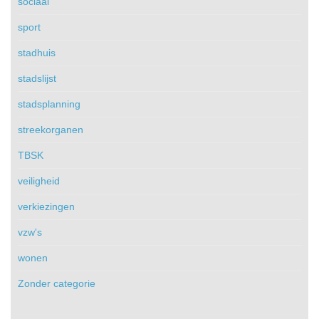
sociaal
sport
stadhuis
stadslijst
stadsplanning
streekorganen
TBSK
veiligheid
verkiezingen
vzw's
wonen
Zonder categorie