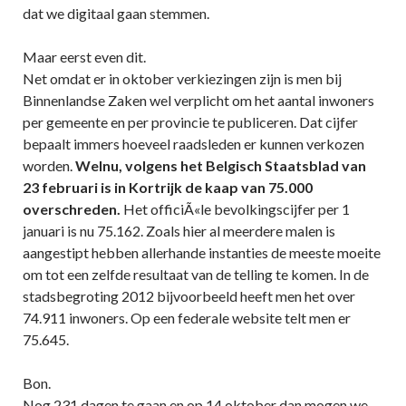
dat we digitaal gaan stemmen.
Maar eerst even dit.
Net omdat er in oktober verkiezingen zijn is men bij
Binnenlandse Zaken wel verplicht om het aantal inwoners
per gemeente en per provincie te publiceren. Dat cijfer
bepaalt immers hoeveel raadsleden er kunnen verkozen
worden.
Welnu, volgens het Belgisch Staatsblad van
23 februari is in Kortrijk de kaap van 75.000
overschreden.
Het officiÃ«le bevolkingscijfer per 1
januari is nu 75.162. Zoals hier al meerdere malen is
aangestipt hebben allerhande instanties de meeste moeite
om tot een zelfde resultaat van de telling te komen. In de
stadsbegroting 2012 bijvoorbeeld heeft men het over
74.911 inwoners. Op een federale website telt men er
75.645.
Bon.
Nog 231 dagen te gaan en op 14 oktober dan mogen we