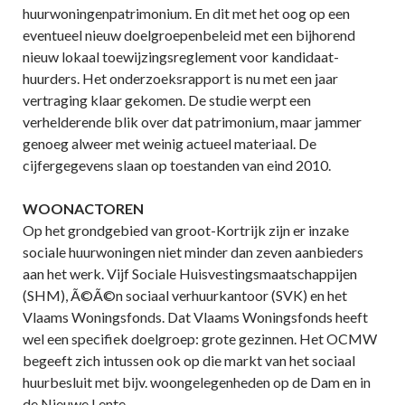
huurwoningenpatrimonium. En dit met het oog op een
eventueel nieuw doelgroepenbeleid met een bijhorend
nieuw lokaal toewijzingsreglement voor kandidaat-
huurders. Het onderzoeksrapport is nu met een jaar
vertraging klaar gekomen. De studie werpt een
verhelderende blik over dat patrimonium, maar jammer
genoeg alweer met weinig actueel materiaal. De
cijfergegevens slaan op toestanden van eind 2010.
WOONACTOREN
Op het grondgebied van groot-Kortrijk zijn er inzake
sociale huurwoningen niet minder dan zeven aanbieders
aan het werk. Vijf Sociale Huisvestingsmaatschappijen
(SHM), Ã©Ã©n sociaal verhuurkantoor (SVK) en het
Vlaams Woningsfonds. Dat Vlaams Woningsfonds heeft
wel een specifiek doelgroep: grote gezinnen. Het OCMW
begeeft zich intussen ook op die markt van het sociaal
huurbesluit met bijv. woongelegenheden op de Dam en in
de Nieuwe Lente.