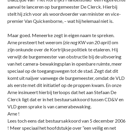
aanval te lanceren op burgemeester De Clerck. Hierbij
stelt hij zich voor als woordvoerder van minister en vice-
premier Van Quickenborne, – wat hij helemaal niet is.
Maar goed. Meneerke zegt in eigen naam te spreken.
Arne presteert het weerom
(zie nog KW van 20 april)
om
zijn onkunde over de Kortrijkse politiek te etaleren. Hij
verwijt de burgemeester van obstructie bij de uitvoering
van het camera-bewakingsplan in openbare ruimte, meer
speciaal op de toegangswegen tot de stad. Zegt dat dit
komt uit naijver vanwege de burgemeester, omdat de VLD
als eerste met dit initiatief op de proppen kwam. En onze
Arne insinueert hierbij terloops dat het aan Stefaan De
Clerck ligt dat er in het bestuursakkoord tussen CD&V en
VLD geen sprake is van camerabewaking.
Arne !
Lees toch eens dat bestuursakkoord van 5 december 2006
! Meer speciaal het hoofdstukje over “een veilig en net