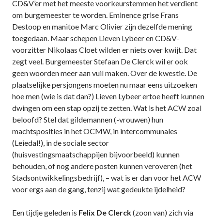
CD&V’er met het meeste voorkeurstemmen het verdient
om burgemeester te worden. Eminence grise Frans
Destoop en manitoe Marc Olivier zijn dezelfde mening
toegedaan. Maar schepen Lieven Lybeer en CD&V-
voorzitter Nikolaas Cloet wilden er niets over kwijt. Dat
zegt veel. Burgemeester Stefaan De Clerck wil er ook
geen woorden meer aan vuil maken. Over de kwestie. De
plaatselijke persjongens moeten nu maar eens uitzoeken
hoe men (wie is dat dan?) Lieven Lybeer ertoe heeft kunnen
dwingen om een stap opzij te zetten. Wat is het ACW zoal
beloofd? Stel dat gildemannen (-vrouwen) hun
machtsposities in het OCMW, in intercommunales
(Leiedal!), in de sociale sector
(huisvestingsmaatschappijen bijvoorbeeld) kunnen
behouden, of nog andere posten kunnen veroveren (het
Stadsontwikkelingsbedrijf), – wat is er dan voor het ACW
voor ergs aan de gang, tenzij wat gedeukte ijdelheid?
Een tijdje geleden is
Felix De Clerck
(zoon van) zich via