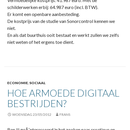
Vermoedelijke kostprijs: 41.987 euro. Met de
schilderwerken erbij: 64.987 euro (incl. BTW).
Er komt een openbare aanbesteding.
De kostprijs van de studie van Sonorcontrol kennen we
niet.
En als dat buurthuis ooit bestaat en werkt zullen we zelfs
niet weten of het ergens toe dient.
ECONOMIE
,
SOCIAAL
HOE ARMOEDE DIGITAAL
BESTRIJDEN?
WOENSDAG 23/05/2012
FRANS
Ben jij geÃ¯nteresseerd in het zoeken naar creatieve en