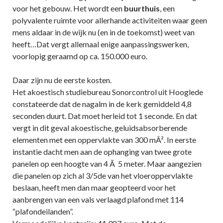
voor het gebouw. Het wordt een
buurthuis
, een
polyvalente ruimte voor allerhande activiteiten waar geen
mens aldaar in de wijk nu (en in de toekomst) weet van
heeft…Dat vergt allemaal enige aanpassingswerken,
voorlopig geraamd op ca. 150.000 euro.
Daar zijn nu de eerste kosten.
Het akoestisch studiebureau Sonorcontrol uit Hooglede
constateerde dat de nagalm in de kerk gemiddeld 4,8
seconden duurt. Dat moet herleid tot 1 seconde. En dat
vergt in dit geval akoestische, geluidsabsorberende
elementen met een oppervlakte van 300 mÂ². In eerste
instantie dacht men aan de ophanging van twee grote
panelen op een hoogte van 4 Ã 5 meter. Maar aangezien
die panelen op zich al 3/5de van het vloeroppervlakte
beslaan, heeft men dan maar geopteerd voor het
aanbrengen van een vals verlaagd plafond met 114
“plafondeilanden”.