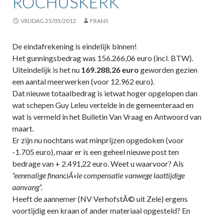
ROCHUSKERK
VRIJDAG 25/05/2012
FRANS
De eindafrekening is eindelijk binnen!
Het gunningsbedrag was 156.266,06 euro (incl. BTW).
Uiteindelijk is het nu
169.288,26 euro
geworden gezien
een aantal meerwerken (voor 12.962 euro).
Dat nieuwe totaalbedrag is ietwat hoger opgelopen dan
wat schepen Guy Leleu vertelde in de gemeenteraad en
wat is vermeld in het Bulletin Van Vraag en Antwoord van
maart.
Er zijn nu nochtans wat minprijzen opgedoken (voor
-1.705 euro), maar er is een geheel nieuwe post ten
bedrage van + 2.491,22 euro. Weet u waarvoor? Als
“eenmalige financiÃ«le compensatie vanwege laattijdige
aanvang”.
Heeft de aannemer (NV VerhofstÃ© uit Zele) ergens
voortijdig een kraan of ander materiaal opgesteld? En