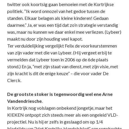
twitter ook koortsig gaan bemoeien met de Kortrijkse
politiek. “Ik word onnozel van het gedoe tussen de
standen. Elkaar belagen als kleine kinderen! Gedaan
daarmee.” Ja, er was een tijd dat zo’n strategie verstandig
was, maar nu kunnen we daar enkel mee verliezen. (Lybeer)
maakt nu door zijn houding veel kapot.
Ter verduidelijking vergelijkt Felix de voorkeurstemmen
van zijn vader met die van Lybeer. (Hij vergeet erbij te
vermelden dat Lybeer toen in 2006 op de 6de plaats
stond.) En ja, “met zijn staat van dienst, met zijn visie, met
zijn kracht is dit de enige keuze” – die voor vader De
Clerck.
De grootste stoker is tegenwoordig wel ene Arne
Vandendriesche
.
In Kortrijk nog volslagen onbekend jongetje, maar het
KIEKEN ontpopt zich steeds meer als een ongeleid VLD-
projectiel. Nu is hij er zelfs in geslaagd om op 1/4
bladzijde van “Het Kortrijks Handelsblad” een regelrechte