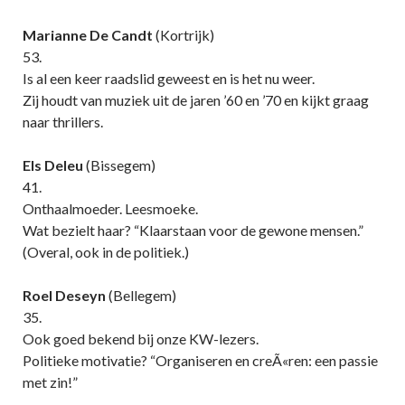
Marianne De Candt
(Kortrijk)
53.
Is al een keer raadslid geweest en is het nu weer.
Zij houdt van muziek uit de jaren ’60 en ’70 en kijkt graag
naar thrillers.
Els Deleu
(Bissegem)
41.
Onthaalmoeder. Leesmoeke.
Wat bezielt haar? “Klaarstaan voor de gewone mensen.”
(Overal, ook in de politiek.)
Roel Deseyn
(Bellegem)
35.
Ook goed bekend bij onze KW-lezers.
Politieke motivatie? “Organiseren en creÃ«ren: een passie
met zin!”