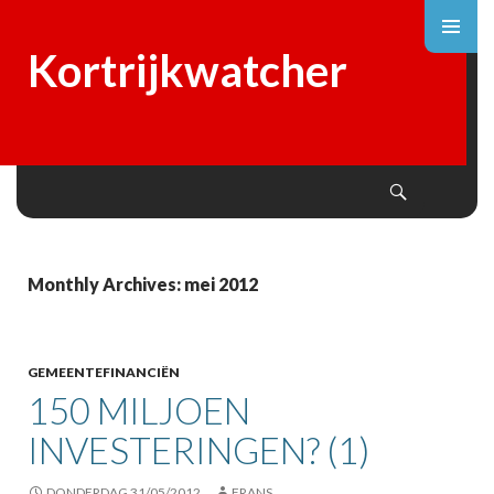
Kortrijkwatcher
Search
SKIP
TO
CONTENT
Monthly Archives: mei 2012
GEMEENTEFINANCIËN
150 MILJOEN
INVESTERINGEN? (1)
DONDERDAG 31/05/2012
FRANS