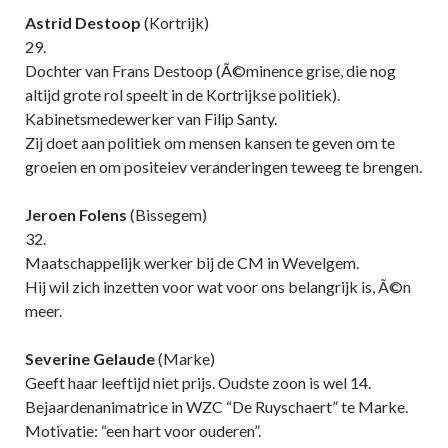
Astrid Destoop
(Kortrijk)
29.
Dochter van Frans Destoop (Ã©minence grise, die nog
altijd grote rol speelt in de Kortrijkse politiek).
Kabinetsmedewerker van Filip Santy.
Zij doet aan politiek om mensen kansen te geven om te
groeien en om positeiev veranderingen teweeg te brengen.
Jeroen Folens
(Bissegem)
32.
Maatschappelijk werker bij de CM in Wevelgem.
Hij wil zich inzetten voor wat voor ons belangrijk is, Ã©n
meer.
Severine Gelaude
(Marke)
Geeft haar leeftijd niet prijs. Oudste zoon is wel 14.
Bejaardenanimatrice in WZC “De Ruyschaert” te Marke.
Motivatie: “een hart voor ouderen”.