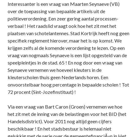
Interessanter is een vraag van Maarten Seynaeve (VB)
over de toepassing van bepaalde artikels uit de
politieverordening. Een zeer gering aantal processen-
verbaal ! Het raadslid vraagt ook hoe het zit met het
plaatsen van schotelantennes. Stad Kortrijk heeft nog geen
specifiek reglement hierover, maar het is op komst. We
krijgen zelfs al de komende verordening te lezen. Op een
vraag van nogmaals Seynaeve is een lijst opgesteld van de
speelpleintjes in de stad. 65 ! En nog door een vraag van
Seynaeve vernemen we hoeveel kleuters in de
kleuterscholen thuis geen Nederlands horen. Een
onvoorstelbaar hoog percentage in bepaalde scholen ! Tot
72 procent (Sint-Jozefinstituut) !
Via een vraag van Bart Caron (Groen) vernemen we hoe
het zit met de inning van de belastingen voor het BID (het
Handelsdistrict). Voor 2011 nog altijd geen cijfers
beschikbaar ! En het stadsbestuur is helemaal niet
gelukkig met de serie over de gemeentefinanciÃ«n in Het