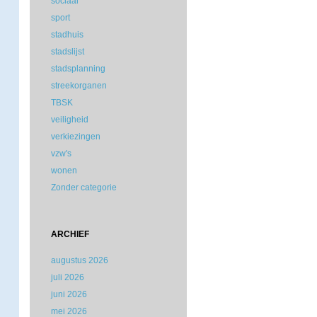
sociaal
sport
stadhuis
stadslijst
stadsplanning
streekorganen
TBSK
veiligheid
verkiezingen
vzw's
wonen
Zonder categorie
ARCHIEF
augustus 2026
juli 2026
juni 2026
mei 2026