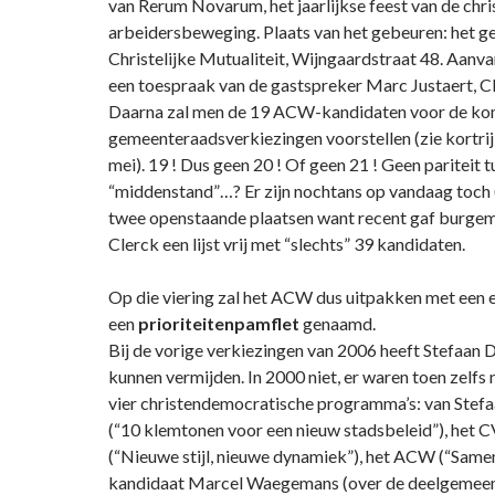
van Rerum Novarum, het jaarlijkse feest van de chris
arbeidersbeweging. Plaats van het gebeuren: het 
Christelijke Mutualiteit, Wijngaardstraat 48. Aan
een toespraak van de gastspreker Marc Justaert, C
Daarna zal men de 19 ACW-kandidaten voor de k
gemeenteraadsverkiezingen voorstellen (zie kortri
mei). 19 ! Dus geen 20 ! Of geen 21 ! Geen pariteit t
“middenstand”…? Er zijn nochtans op vandaag toch (
twee openstaande plaatsen want recent gaf burge
Clerck een lijst vrij met “slechts” 39 kandidaten.
Op die viering zal het ACW dus uitpakken met een
een
prioriteitenpamflet
genaamd.
Bij de vorige verkiezingen van 2006 heeft Stefaan D
kunnen vermijden. In 2000 niet, er waren toen zelfs 
vier christendemocratische programma’s: van Stefa
(“10 klemtonen voor een nieuw stadsbeleid”), het 
(“Nieuwe stijl, nieuwe dynamiek”), het ACW (“Same
kandidaat Marcel Waegemans (over de deelgemeen