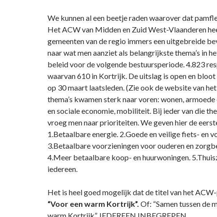
We kunnen al een beetje raden waarover dat pamflet
Het ACW van Midden en Zuid West-Vlaanderen hee
gemeenten van de regio immers een uitgebreide be
naar wat men aanziet als belangrijkste thema’s in h
beleid voor de volgende bestuursperiode. 4.823 r
waarvan 610 in Kortrijk. De uitslag is open en blo
op 30 maart laatsleden. (Zie ook de website van he
thema’s kwamen sterk naar voren: wonen, armoede e
en sociale economie, mobiliteit. Bij ieder van die th
vroeg men naar prioriteiten. We geven hier de eerste
1.Betaalbare energie. 2.Goede en veilige fiets- en 
3.Betaalbare voorzieningen voor ouderen en zorg
4.Meer betaalbare koop- en huurwoningen. 5.Thuis
iedereen.
Het is heel goed mogelijk dat de titel van het ACW-p
“Voor een warm Kortrijk”.
Of: “Samen tussen de 
warm Kortrijk”. IEDEREEN INBEGREPEN.