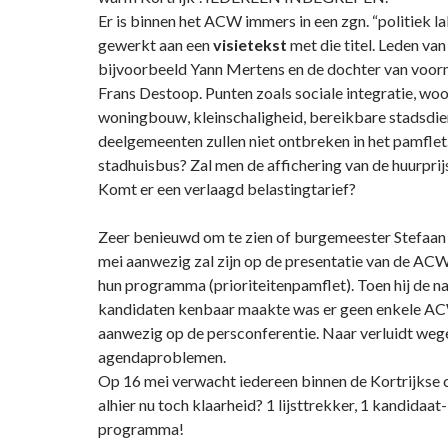
Er is binnen het ACW immers in een zgn. “politiek la
gewerkt aan een
visietekst
met die titel. Leden van
bijvoorbeeld Yann Mertens en de dochter van voor
Frans Destoop. Punten zoals sociale integratie, wo
woningbouw, kleinschaligheid, bereikbare stadsdie
deelgemeenten zullen niet ontbreken in het pamflet
stadhuisbus? Zal men de affichering van de huurprij
Komt er een verlaagd belastingtarief?
Zeer benieuwd om te zien of burgemeester Stefaan
mei aanwezig zal zijn op de presentatie van de A
hun programma (prioriteitenpamflet). Toen hij de n
kandidaten kenbaar maakte was er geen enkele A
aanwezig op de persconferentie. Naar verluidt weg
agendaproblemen.
Op 16 mei verwacht iedereen binnen de Kortrijkse 
alhier nu toch klaarheid? 1 lijsttrekker, 1 kandidaa
programma!