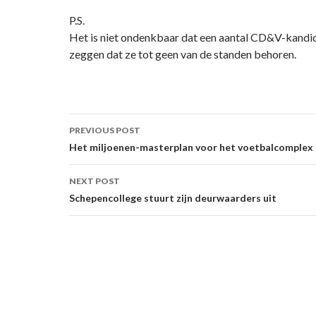
P.S.
Het is niet ondenkbaar dat een aantal CD&V-kandid
zeggen dat ze tot geen van de standen behoren.
Post
PREVIOUS POST
navigation
Het miljoenen-masterplan voor het voetbalcomplex
NEXT POST
Schepencollege stuurt zijn deurwaarders uit