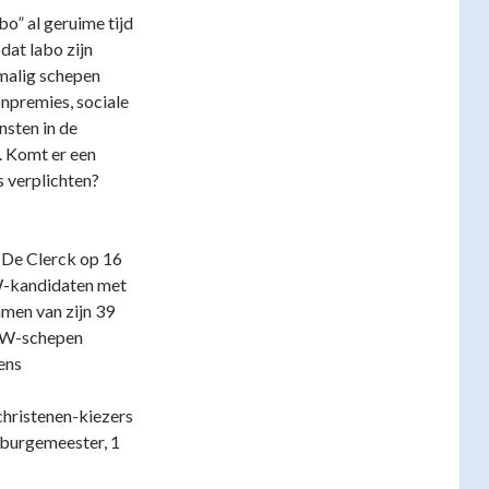
bo” al geruime tijd
 dat labo zijn
malig schepen
onpremies, sociale
nsten in de
. Komt er een
s verplichten?
 De Clerck op 16
CW-kandidaten met
amen van zijn 39
CW-schepen
ens
christenen-kiezers
t-burgemeester, 1