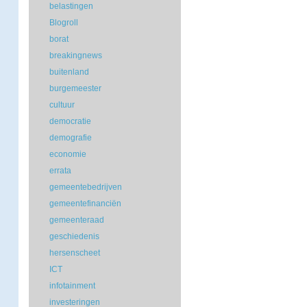
belastingen
Blogroll
borat
breakingnews
buitenland
burgemeester
cultuur
democratie
demografie
economie
errata
gemeentebedrijven
gemeentefinanciën
gemeenteraad
geschiedenis
hersenscheet
ICT
infotainment
investeringen