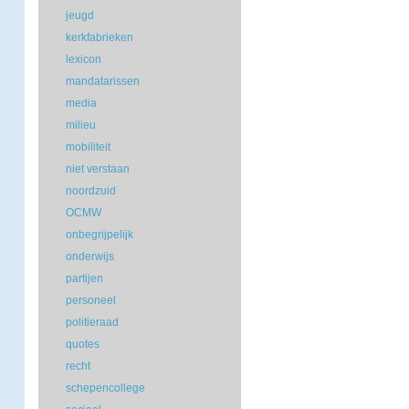
jeugd
kerkfabrieken
lexicon
mandatarissen
media
milieu
mobiliteit
niet verstaan
noordzuid
OCMW
onbegrijpelijk
onderwijs
partijen
personeel
politieraad
quotes
recht
schepencollege