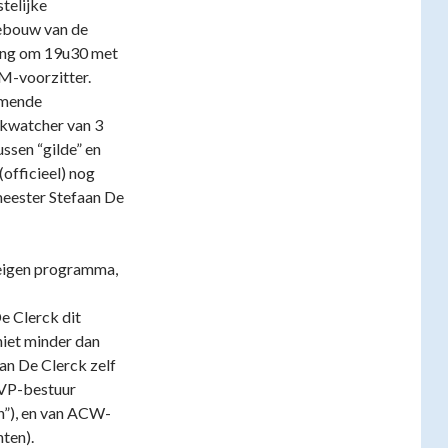
telijke
gebouw van de
vang om 19u30 met
M-voorzitter.
omende
jkwatcher van 3
ussen “gilde” en
officieel) nog
meester Stefaan De
 eigen programma,
e Clerck dit
niet minder dan
an De Clerck zelf
CVP-bestuur
n”), en van ACW-
ten).