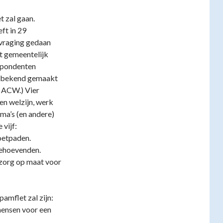
 zal gaan.
ft in 29
vraging gedaan
et gemeentelijk
espondenten
ot bekend gemaakt
t ACW.) Vier
n welzijn, werk
ema’s (en andere)
 vijf:
voetpaden.
behoevenden.
zorg op maat voor
amflet zal zijn:
mensen voor een