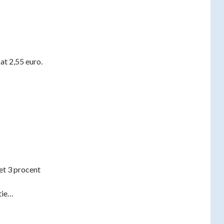
at 2,55 euro.
et 3 procent
tie…