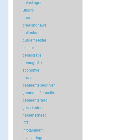
belastingen
Blogroll
borat
breakingnews
buitenland
burgemeester
cultuur
democratie
demografie
economie
errata
gemeentebedrijven
gemeentefinanciën
gemeenteraad
geschiedenis
hersenscheet
ICT
infotainment
investeringen