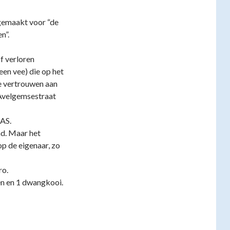
gemaakt voor “de
n”.
f verloren
een vee) die op het
e vertrouwen aan
 Avelgemsestraat
LAS.
ad. Maar het
p de eigenaar, zo
ro.
en en 1 dwangkooi.