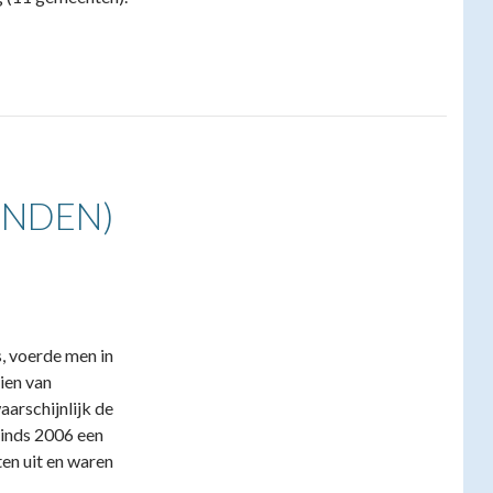
ONDEN)
, voerde men in
zien van
aarschijnlijk de
inds 2006 een
ten uit en waren