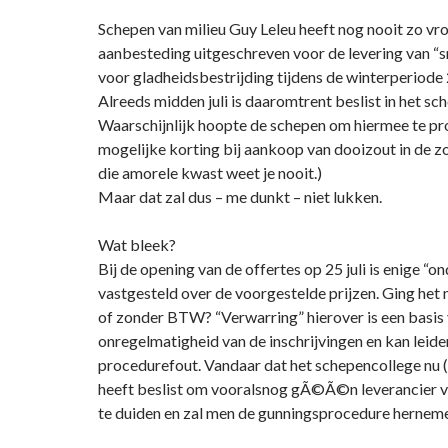
Schepen van milieu Guy Leleu heeft nog nooit zo vroe
aanbesteding uitgeschreven voor de levering van “
voor gladheidsbestrijding tijdens de winterperiode
Alreeds midden juli is daaromtrent beslist in het sc
Waarschijnlijk hoopte de schepen om hiermee te pro
mogelijke korting bij aankoop van dooizout in de 
die amorele kwast weet je nooit.)
Maar dat zal dus – me dunkt – niet lukken.
Wat bleek?
Bij de opening van de offertes op 25 juli is enige “o
vastgesteld over de voorgestelde prijzen. Ging het 
of zonder BTW? “Verwarring” hierover is een basis
onregelmatigheid van de inschrijvingen en kan leide
procedurefout. Vandaar dat het schepencollege nu 
heeft beslist om vooralsnog gÃ©Ã©n leverancier 
te duiden en zal men de gunningsprocedure hernem