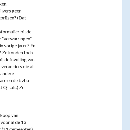
ken.
ijvers geen
prijzen? (Dat
sformulier bij de
e “verwarringen”
in vorige jaren? En
t? Ze konden toch
j de invulling van
everanciers die al
 andere
are en de bvba
t Q-salt.) Ze
nkoop van
voor al de 13
 (11 gemeenten).