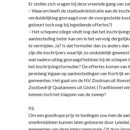
Er stellen zich vragen bij deze vreemde gang van za
– Waarom heeft de stadsadministratie aan de inschr
verduidelijking gevraagd over de voorgestelde kost
gebeurt toch nog bij ingediende offertes?)
– Het schepencollege vindt nog dat het inschrijving
aanbesteding beter kan om in het vervolg dergelijk
te vermijden. Ja? Is dat formulier dan zo anders dan 
zijn die inschrijvers waarlijk zo onduidelijk gewees
wat nadere uitleg gevraagd hebben bij de schepen bi
het inschrijvingsformulier? De offertes komen van l
jarenlang ingaan op aanbestedingen van Kortrijk en
gemeenten. Het gaat om de NV Zoutman uit Roesel
Zoutbedrijf Quatannens uit Gistel. (Traditioneel win
kennen toch het klappen van de zweep?
P.S.
Om een goedkope prijs te bedingen zou men de aa
smeltmiddelen kunnen laten gebeuren door Leiedal, 
gemeenten van deze intercommunale. Of door Imog