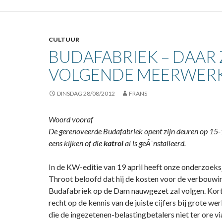
CULTUUR
BUDAFABRIEK – DAAR 
VOLGENDE MEERWERK
DINSDAG 28/08/2012
FRANS
Woord vooraf
De gerenoveerde Budafabriek opent zijn deuren op 15
eens kijken of die
katrol
al is geÃ¯nstalleerd.
In de KW-editie van 19 april heeft onze onderzoeks
Throot beloofd dat hij de kosten voor de verbouwi
Budafabriek op de Dam nauwgezet zal volgen. Kor
recht op de kennis van de juiste cijfers bij grote w
die de ingezetenen-belastingbetalers niet ter ore vi