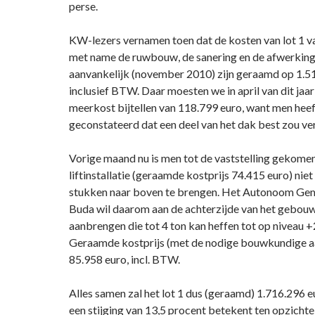
perse.
KW-lezers vernamen toen dat de kosten van lot 1 v
met name de ruwbouw, de sanering en de afwerking
aanvankelijk (november 2010) zijn geraamd op 1.5
inclusief BTW. Daar moesten we in april van dit jaar
meerkost bijtellen van 118.799 euro, want men heef
geconstateerd dat een deel van het dak best zou v
Vorige maand nu is men tot de vaststelling gekome
liftinstallatie (geraamde kostprijs 74.415 euro) nie
stukken naar boven te brengen. Het Autonoom Ge
Buda wil daarom aan de achterzijde van het gebouw
aanbrengen die tot 4 ton kan heffen tot op niveau +
Geraamde kostprijs (met de nodige bouwkundige a
85.958 euro, incl. BTW.
Alles samen zal het lot 1 dus (geraamd) 1.716.296 e
een stijging van 13,5 procent betekent ten opzichte