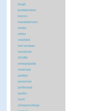
jeugd
kerkfabrieken
lexicon
mandatarissen
media
milieu
mobiliteit
niet verstaan
noordzuid
OCMW
onbegrijpelijk
onderwijs
partijen
personeel
politieraad
quotes
recht
schepencollege