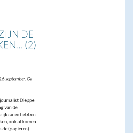
ZIJN DE
EN… (2)
-16 september. Ga
journalist Dieppe
ng van de
trijkzanen hebben
erken, ook al komen
a de (papieren)