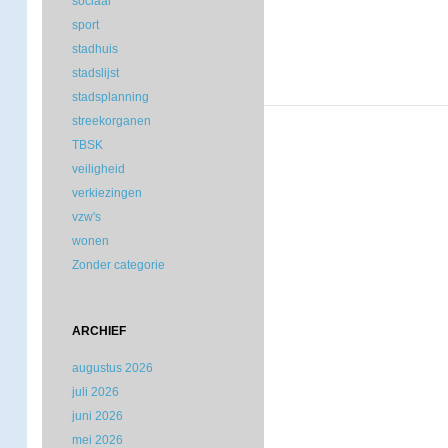
sociaal
sport
stadhuis
stadslijst
stadsplanning
streekorganen
TBSK
veiligheid
verkiezingen
vzw's
wonen
Zonder categorie
ARCHIEF
augustus 2026
juli 2026
juni 2026
mei 2026