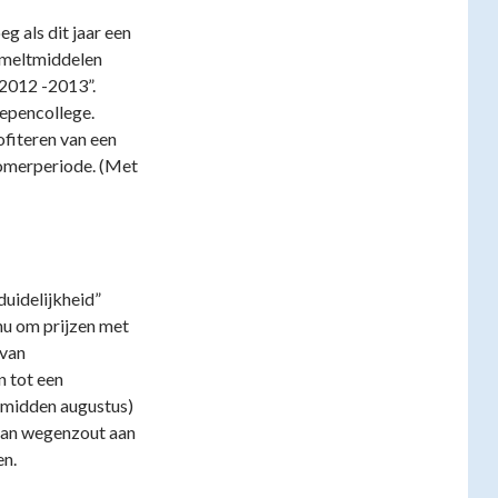
g als dit jaar een
smeltmiddelen
 2012 -2013”.
hepencollege.
fiteren van een
zomerperiode. (Met
nduidelijkheid”
nu om prijzen met
 van
n tot een
(midden augustus)
van wegenzout aan
en.