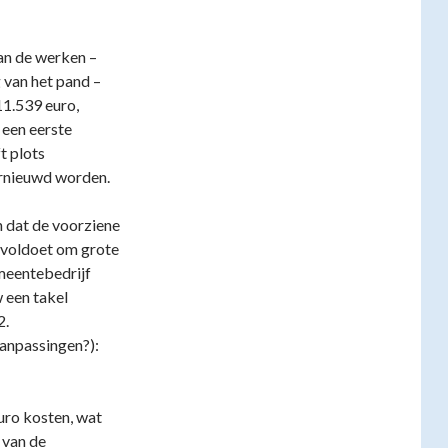
an de werken –
 van het pand –
11.539 euro,
 een eerste
t plots
ernieuwd worden.
n dat de voorziene
t voldoet om grote
meentebedrijf
 een takel
2.
anpassingen?):
uro kosten, wat
 van de