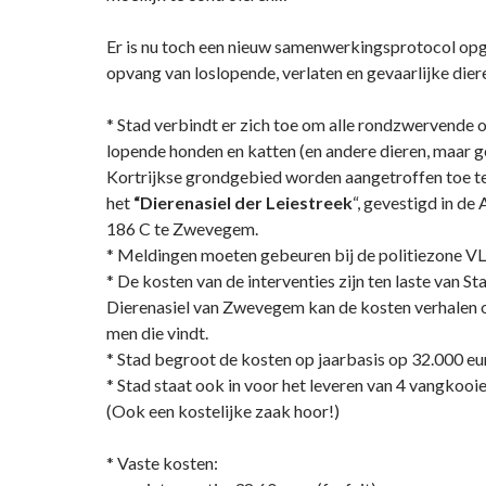
Er is nu toch een nieuw samenwerkingsprotocol op
opvang van loslopende, verlaten en gevaarlijke diere
* Stad verbindt er zich toe om alle rondzwervende o
lopende honden en katten (en andere dieren, maar g
Kortrijkse grondgebied worden aangetroffen toe t
het
“Dierenasiel der Leiestreek
“, gevestigd in de
186 C te Zwevegem.
* Meldingen moeten gebeuren bij de politiezone V
* De kosten van de interventies zijn ten laste van St
Dierenasiel van Zwevegem kan de kosten verhalen o
men die vindt.
* Stad begroot de kosten op jaarbasis op 32.000 eu
* Stad staat ook in voor het leveren van 4 vangkooi
(Ook een kostelijke zaak hoor!)
* Vaste kosten: