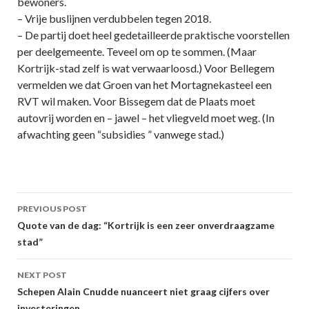
bewoners.
– Vrije buslijnen verdubbelen tegen 2018.
– De partij doet heel gedetailleerde praktische voorstellen
per deelgemeente. Teveel om op te sommen. (Maar
Kortrijk-stad zelf is wat verwaarloosd.) Voor Bellegem
vermelden we dat Groen van het Mortagnekasteel een
RVT wil maken. Voor Bissegem dat de Plaats moet
autovrij worden en – jawel – het vliegveld moet weg. (In
afwachting geen “subsidies ” vanwege stad.)
Post
PREVIOUS POST
navigation
Quote van de dag: “Kortrijk is een zeer onverdraagzame
stad”
NEXT POST
Schepen Alain Cnudde nuanceert niet graag cijfers over
investeringen