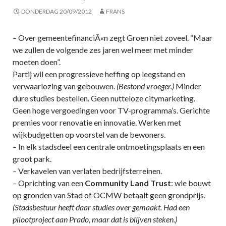
DONDERDAG 20/09/2012
FRANS
– Over gemeentefinanciÃ«n zegt Groen niet zoveel. “Maar
we zullen de volgende zes jaren wel meer met minder
moeten doen”.
Partij wil een progressieve heffing op leegstand en
verwaarlozing van gebouwen.
(Bestond vroeger.)
Minder
dure studies bestellen. Geen nutteloze citymarketing.
Geen hoge vergoedingen voor TV-programma’s. Gerichte
premies voor renovatie en innovatie. Werken met
wijkbudgetten op voorstel van de bewoners.
– In elk stadsdeel een centrale ontmoetingsplaats en een
groot park.
– Verkavelen van verlaten bedrijfsterreinen.
– Oprichting van een
Community Land Trust
: wie bouwt
op gronden van Stad of OCMW betaalt geen grondprijs.
(Stadsbestuur heeft daar studies over gemaakt. Had een
pilootproject aan Prado, maar dat is blijven steken.)