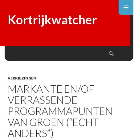
Kortrijkwatcher
Search
SKIP
TO
CONTENT
VERKIEZINGEN
MARKANTE EN/OF
VERRASSENDE
PROGRAMMAPUNTEN
VAN GROEN (“ECHT
ANDERS”)