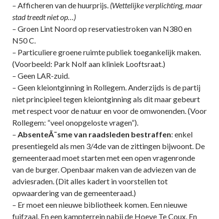
– Afficheren van de huurprijs.
(Wettelijke verplichting, maar
stad treedt niet op…)
– Groen Lint Noord op reservatiestroken van N380 en
N50 C.
– Particuliere groene ruimte publiek toegankelijk maken.
(Voorbeeld: Park Nolf aan kliniek Looftsraat.)
– Geen LAR-zuid.
– Geen kleiontginning in Rollegem. Anderzijds is de partij
niet principieel tegen kleiontginning als dit maar gebeurt
met respect voor de natuur en voor de omwonenden. (Voor
Rollegem: “veel onopgeloste vragen”).
–
AbsenteÃ¯sme van raadsleden bestraffen
: enkel
presentiegeld als men 3/4de van de zittingen bijwoont. De
gemeenteraad moet starten met een open vragenronde
van de burger. Openbaar maken van de adviezen van de
adviesraden. (Dit alles kadert in voorstellen tot
opwaardering van de gemeenteraad.)
– Er moet een nieuwe bibliotheek komen. Een nieuwe
fuifzaal. En een kampterrein nabij de Hoeve Te Coux. En