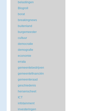
belastingen
Blogroll
borat
breakingnews
buitenland
burgemeester
cultuur
democratie
demografie
economie
errata
gemeentebedrijven
gemeentefinanciën
gemeenteraad
geschiedenis
hersenscheet
ICT
infotainment
investeringen