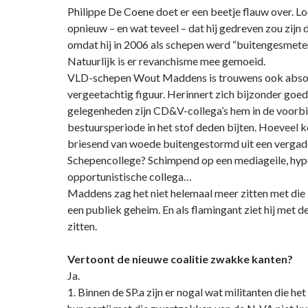
Philippe De Coene doet er een beetje flauw over. L
opnieuw – en wat teveel – dat hij gedreven zou zijn
omdat hij in 2006 als schepen werd “buitengesmeten”
Natuurlijk is er revanchisme mee gemoeid.
VLD-schepen Wout Maddens is trouwens ook abso
vergeetachtig figuur. Herinnert zich bijzonder goed
gelegenheden zijn CD&V-collega’s hem in de voorbi
bestuursperiode in het stof deden bijten. Hoeveel kee
briesend van woede buitengestormd uit een vergad
Schepencollege? Schimpend op een mediageile, hyp
opportunistische collega…
Maddens zag het niet helemaal meer zitten met die “
een publiek geheim. En als flamingant ziet hij met
zitten.
Vertoont de nieuwe coalitie zwakke kanten?
Ja.
1. Binnen de SP.a zijn er nogal wat militanten die h