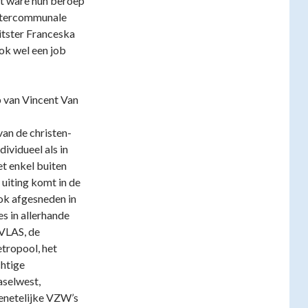
et ware hun beroep
intercommunale
itster Franceska
ok wel een job
p van Vincent Van
n de christen-
ividueel als in
et enkel buiten
 uiting komt in de
ok afgesneden in
es in allerhande
 VLAS, de
tropool, het
chtige
aselwest,
enetelijke VZW’s