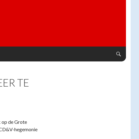
EER TE
k op de Grote
en CD&V-hegemonie