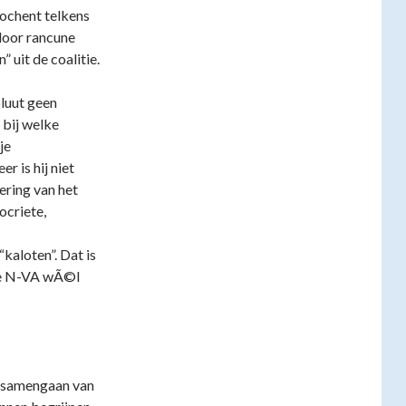
oochent telkens
 door rancune
 uit de coalitie.
luut geen
 bij welke
je
r is hij niet
ering van het
ocriete,
kaloten”. Dat is
 de N-VA wÃ©l
et samengaan van