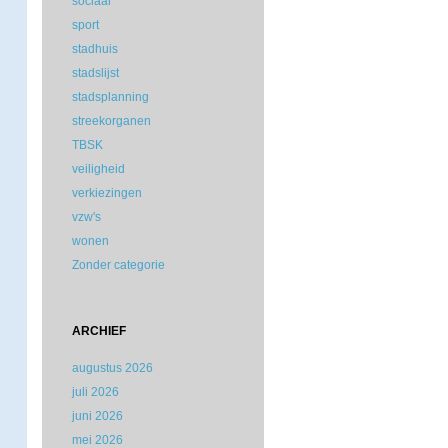
sociaal
sport
stadhuis
stadslijst
stadsplanning
streekorganen
TBSK
veiligheid
verkiezingen
vzw's
wonen
Zonder categorie
ARCHIEF
augustus 2026
juli 2026
juni 2026
mei 2026