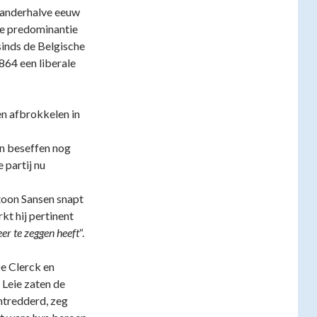
n anderhalve eeuw
ie predominantie
sinds de Belgische
864 een liberale
en afbrokkelen in
n beseffen nog
 partij nu
toon Sansen snapt
t hij pertinent
er te zeggen heeft
“.
e Clerck en
 Leie zaten de
ntredderd, zeg