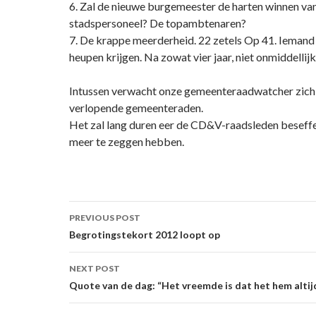
6. Zal de nieuwe burgemeester de harten winnen van
stadspersoneel? De topambtenaren?
7. De krappe meerderheid. 22 zetels Op 41. Iemand
heupen krijgen. Na zowat vier jaar, niet onmiddellijk
Intussen verwacht onze gemeenteraadwatcher zic
verlopende gemeenteraden.
Het zal lang duren eer de CD&V-raadsleden beseffen
meer te zeggen hebben.
Post
PREVIOUS POST
navigation
Begrotingstekort 2012 loopt op
NEXT POST
Quote van de dag: “Het vreemde is dat het hem altij