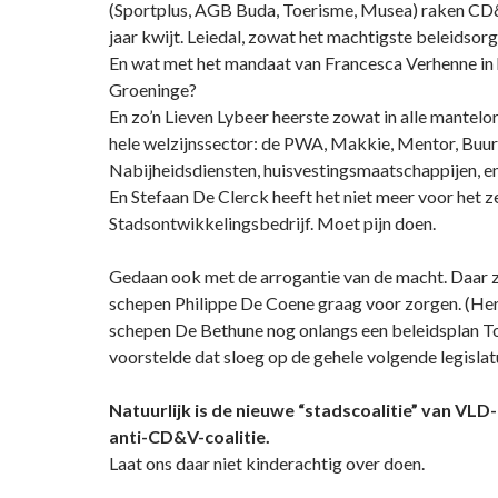
(Sportplus, AGB Buda, Toerisme, Musea) raken CD&
jaar kwijt. Leiedal, zowat het machtigste beleidsor
En wat met het mandaat van Francesca Verhenne in
Groeninge?
En zo’n Lieven Lybeer heerste zowat in alle mantelo
hele welzijnssector: de PWA, Makkie, Mentor, Buur
Nabijheidsdiensten, huisvestingsmaatschappijen, en
En Stefaan De Clerck heeft het niet meer voor het z
Stadsontwikkelingsbedrijf. Moet pijn doen.
Gedaan ook met de arrogantie van de macht. Daar z
schepen Philippe De Coene graag voor zorgen. (Her
schepen De Bethune nog onlangs een beleidsplan T
voorstelde dat sloeg op de gehele volgende legislat
Natuurlijk is de nieuwe “stadscoalitie” van VLD-
anti-CD&V-coalitie.
Laat ons daar niet kinderachtig over doen.