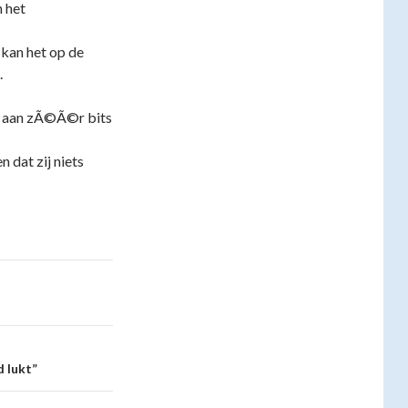
 het
 kan het op de
.
h aan zÃ©Ã©r bits
 dat zij niets
d lukt”