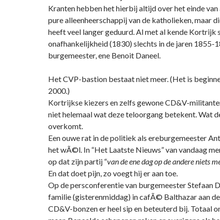
Kranten hebben het hierbij altijd over het einde va
pure alleenheerschappij van de katholieken, maar d
heeft veel langer geduurd. Al met al kende Kortrijk 
onafhankelijkheid (1830) slechts in de jaren 1855-1
burgemeester, ene Benoit Daneel.
Het CVP-bastion bestaat niet meer. (Het is beginn
2000.)
Kortrijkse kiezers en zelfs gewone CD&V-militante
niet helemaal wat deze teloorgang betekent. Wat de
overkomt.
Een ouwe rat in de politiek als ereburgemeester An
het wÃ©l. In “Het Laatste Nieuws” van vandaag merk
op dat zijn partij “
van de ene dag op de andere niets me
En dat doet pijn, zo voegt hij er aan toe.
Op de persconferentie van burgemeester Stefaan D
familie (gisterenmiddag) in cafÃ© Balthazar aan de
CD&V-bonzen er heel sip en beteuterd bij. Totaal o