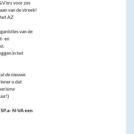
V’ers voor zes
gaan van de streek!
 het AZ
rganisties van de
t- en
z.
eggen in het
al de nieuwe
inner u dat
oerisme
uur!)
 SP.a- N-VA een