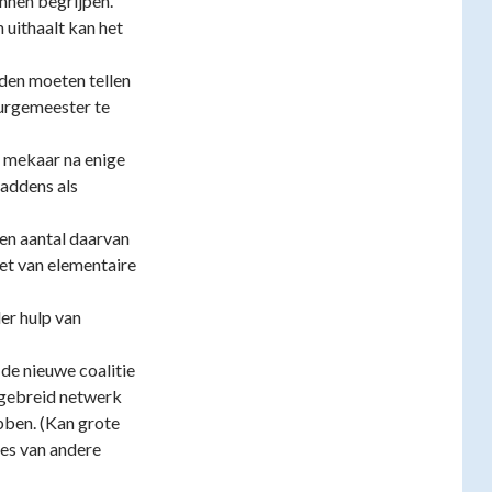
nnen begrijpen.
uithaalt kan het
den moeten tellen
burgemeester te
n mekaar na enige
Maddens als
Een aantal daarvan
eet van elementaire
er hulp van
de nieuwe coalitie
itgebreid netwerk
bben. (Kan grote
es van andere