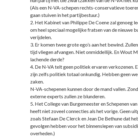
hun partij met die zwartzakken van de N-VA niet ku
(Als een N-VA-schepen rechts-conservatieve toeren 
gaan stuiven in het partijbestuur.)
2. Het Kabinet van Philippe De Coene zal genoeg le
om heel speciaal mogelijke fratsen van de nieuwe 
verijdelen.
3. Er komen twee grote ego’s aan het bewind. Zulle
tijd vliegen afvangen. Niet onmiddellijk. En Wout 
lachende derde?
4. De N-VA telt geen politiek ervaren verkozenen. 
zijn zelfs politiek totaal onkundig. Hebben geen w
zaken.
N-VA-schepenen kunnen door de mand vallen. Zond
externe experts zullen ze blunderen.
5. Het College van Burgemeester en Schepenen van 
heeft niet zoveel connecties als het vorige. Geen u
zoals Stefaan De Clerck en Jean De Bethune dat he
gevolgen hebben voor het binnenslepen van subsidi
overheden.)