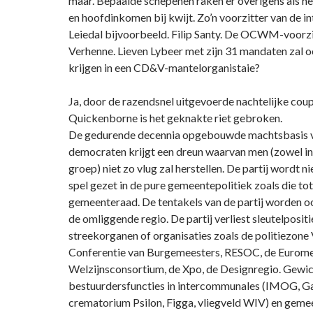
maar. Bepaalde schepenen raken er overigens als h
en hoofdinkomen bij kwijt. Zo’n voorzitter van de 
Leiedal bijvoorbeeld. Filip Santy. De OCWM-voorz
Verhenne. Lieven Lybeer met zijn 31 mandaten zal o
krijgen in een CD&V-mantelorganistaie?
Ja, door de razendsnel uitgevoerde nachtelijke cou
Quickenborne is het geknakte riet gebroken.
De gedurende decennia opgebouwde machtsbasis va
democraten krijgt een dreun waarvan men (zowel ind
groep) niet zo vlug zal herstellen. De partij wordt ni
spel gezet in de pure gemeentepolitiek zoals die tot
gemeenteraad. De tentakels van de partij worden o
de omliggende regio. De partij verliest sleutelpositi
streekorganen of organisaties zoals de politiezone
Conferentie van Burgemeesters, RESOC, de Eurome
Welzijnsconsortium, de Xpo, de Designregio. Gewi
bestuurdersfuncties in intercommunales (IMOG, G
crematorium Psilon, Figga, vliegveld WIV) en geme