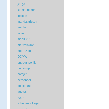
jeugd
kerkfabrieken
lexicon
mandatarissen
media
milieu
mobiliteit
niet verstaan
noordzuid
OCMW
onbegrijpelijk
onderwijs
partijen
personeel
politieraad
quotes
recht
schepencollege