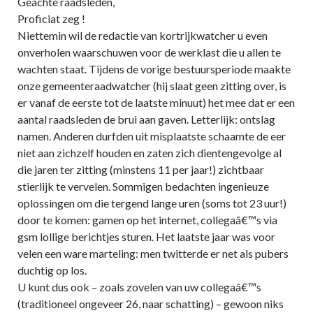
Geachte raadsleden,
Proficiat zeg !
Niettemin wil de redactie van kortrijkwatcher u even
onverholen waarschuwen voor de werklast die u allen te
wachten staat. Tijdens de vorige bestuursperiode maakte
onze gemeenteraadwatcher (hij slaat geen zitting over, is
er vanaf de eerste tot de laatste minuut) het mee dat er een
aantal raadsleden de brui aan gaven. Letterlijk: ontslag
namen. Anderen durfden uit misplaatste schaamte de eer
niet aan zichzelf houden en zaten zich dientengevolge al
die jaren ter zitting (minstens 11 per jaar!) zichtbaar
stierlijk te vervelen. Sommigen bedachten ingenieuze
oplossingen om die tergend lange uren (soms tot 23 uur!)
door te komen: gamen op het internet, collegaâ€™s via
gsm lollige berichtjes sturen. Het laatste jaar was voor
velen een ware marteling: men twitterde er net als pubers
duchtig op los.
U kunt dus ook – zoals zovelen van uw collegaâ€™s
(traditioneel ongeveer 26, naar schatting) – gewoon niks