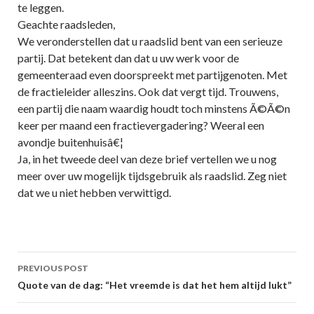
te leggen.
Geachte raadsleden,
We veronderstellen dat u raadslid bent van een serieuze
partij. Dat betekent dan dat u uw werk voor de
gemeenteraad even doorspreekt met partijgenoten. Met
de fractieleider alleszins. Ook dat vergt tijd. Trouwens,
een partij die naam waardig houdt toch minstens Ã©Ã©n
keer per maand een fractievergadering? Weeral een
avondje buitenhuisâ€¦
Ja, in het tweede deel van deze brief vertellen we u nog
meer over uw mogelijk tijdsgebruik als raadslid. Zeg niet
dat we u niet hebben verwittigd.
Post
PREVIOUS POST
navigation
Quote van de dag: “Het vreemde is dat het hem altijd lukt”