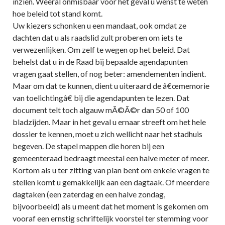
inzien. Weeral onmisbaar voor het geval u wenst te weten
hoe beleid tot stand komt.
Uw kiezers schonken u een mandaat, ook omdat ze
dachten dat u als raadslid zult proberen om iets te
verwezenlijken. Om zelf te wegen op het beleid. Dat
behelst dat u in de Raad bij bepaalde agendapunten
vragen gaat stellen, of nog beter: amendementen indient.
Maar om dat te kunnen, dient u uiteraard de â€œmemorie
van toelichtingâ€ bij die agendapunten te lezen. Dat
document telt toch algauw mÃ©Ã©r dan 50 of 100
bladzijden. Maar in het geval u ernaar streeft om het hele
dossier te kennen, moet u zich wellicht naar het stadhuis
begeven. De stapel mappen die horen bij een
gemeenteraad bedraagt meestal een halve meter of meer.
Kortom als u ter zitting van plan bent om enkele vragen te
stellen komt u gemakkelijk aan een dagtaak. Of meerdere
dagtaken (een zaterdag en een halve zondag,
bijvoorbeeld) als u meent dat het moment is gekomen om
vooraf een ernstig schriftelijk voorstel ter stemming voor