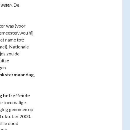
n weten
. De
tor was (voor
emeester, wou hij
met name tot:
mei), Nationale
jds zou de
uitse
gen.
inkstermaandag
,
ng betreffende
de toenmalige
eging genomen op
8 oktober 2000.
tille dood