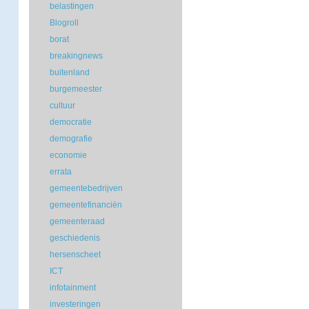
belastingen
Blogroll
borat
breakingnews
buitenland
burgemeester
cultuur
democratie
demografie
economie
errata
gemeentebedrijven
gemeentefinanciën
gemeenteraad
geschiedenis
hersenscheet
ICT
infotainment
investeringen