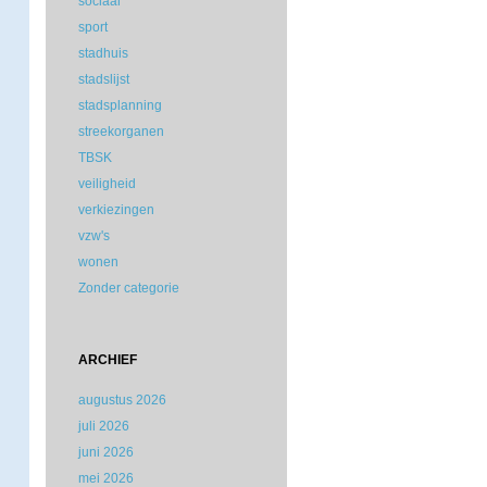
sociaal
sport
stadhuis
stadslijst
stadsplanning
streekorganen
TBSK
veiligheid
verkiezingen
vzw's
wonen
Zonder categorie
ARCHIEF
augustus 2026
juli 2026
juni 2026
mei 2026