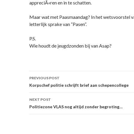
appreciÃ«ren en in te schatten.
Maar wat met Paasmaandag? In het wetsvoorstel v
letterlijk sprake van “Pasen”.
P.S.
Wie houdt de jeugdzonden bij van Asap?
Post
PREVIOUS POST
navigation
Korpschef politie schrijft brief aan schepencollege
NEXT POST
Politiezone VLAS nog altijd zonder begroting…