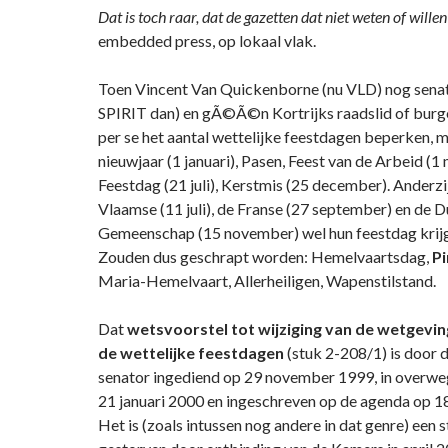
Dat is toch raar, dat de gazetten dat niet weten of wille
embedded press, op lokaal vlak.
Toen Vincent Van Quickenborne (nu VLD) nog sena
SPIRIT dan) en gÃ©Ã©n Kortrijks raadslid of burg
per se het aantal wettelijke feestdagen beperken, 
nieuwjaar (1 januari), Pasen, Feest van de Arbeid (1 
Feestdag (21 juli), Kerstmis (25 december). Anderzi
Vlaamse (11 juli), de Franse (27 september) en de D
Gemeenschap (15 november) wel hun feestdag krij
Zouden dus geschrapt worden: Hemelvaartsdag,
P
Maria-Hemelvaart, Allerheiligen, Wapenstilstand.
Dat
wetsvoorstel tot wijziging van de wetgevi
de wettelijke feestdagen
(stuk 2-208/1) is door 
senator ingediend op 29 november 1999, in overw
21 januari 2000 en ingeschreven op de agenda op 1
Het is (zoals intussen nog andere in dat genre) een s