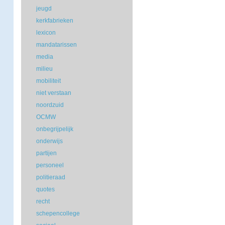
jeugd
kerkfabrieken
lexicon
mandatarissen
media
milieu
mobiliteit
niet verstaan
noordzuid
OCMW
onbegrijpelijk
onderwijs
partijen
personeel
politieraad
quotes
recht
schepencollege