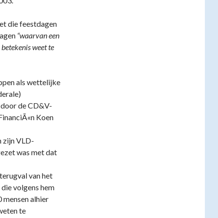
003.
et die feestdagen
dagen
“waarvan een
 betekenis weet te
pen als wettelijke
derale)
n door de CD&V-
 FinanciÃ«n Koen
n zijn VLD-
gezet was met dat
 terugval van het
 die volgens hem
 mensen alhier
weten te