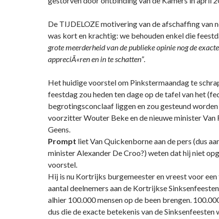
gestorven door ontbinding van de Kamers in april 2
De TIJDELOZE motivering van de afschaffing van n
was kort en krachtig: we behouden enkel die feest
grote meerderheid van de publieke opinie nog de exacte
appreciÃ«ren en in te schatten”
.
Het huidige voorstel om Pinkstermaandag te schrap
feestdag zou heden ten dage op de tafel van het (fe
begrotingsconclaaf liggen en zou gesteund worde
voorzitter Wouter Beke en de nieuwe minister Van
Geens.
Prompt
liet Van Quickenborne aan de pers (dus aa
minister Alexander De Croo?) weten dat hij niet op
voorstel.
Hij is nu Kortrijks burgemeester en vreest voor een
aantal deelnemers aan de Kortrijkse Sinksenfeesten
alhier 100.000 mensen op de been brengen. 100.000
dus die de exacte betekenis van de Sinksenfeesten 