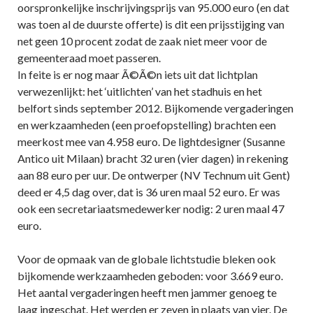
oorspronkelijke inschrijvingsprijs van 95.000 euro (en dat
was toen al de duurste offerte) is dit een prijsstijging van
net geen 10 procent zodat de zaak niet meer voor de
gemeenteraad moet passeren.
In feite is er nog maar Ã©Ã©n iets uit dat lichtplan
verwezenlijkt: het ‘uitlichten’ van het stadhuis en het
belfort sinds september 2012. Bijkomende vergaderingen
en werkzaamheden (een proefopstelling) brachten een
meerkost mee van 4.958 euro. De lightdesigner (Susanne
Antico uit Milaan) bracht 32 uren (vier dagen) in rekening
aan 88 euro per uur. De ontwerper (NV Technum uit Gent)
deed er 4,5 dag over, dat is 36 uren maal 52 euro. Er was
ook een secretariaatsmedewerker nodig: 2 uren maal 47
euro.
Voor de opmaak van de globale lichtstudie bleken ook
bijkomende werkzaamheden geboden: voor 3.669 euro.
Het aantal vergaderingen heeft men jammer genoeg te
laag ingeschat. Het werden er zeven in plaats van vier. De