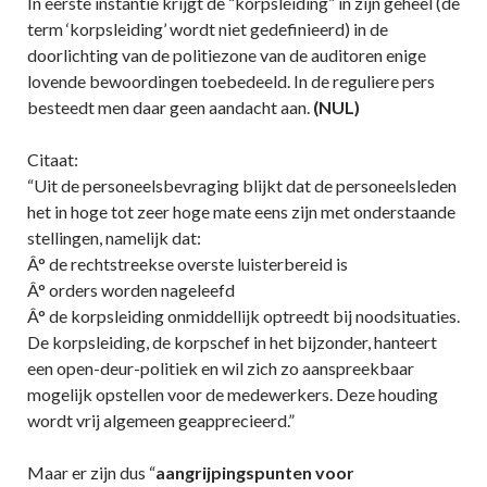
In eerste instantie krijgt de “korpsleiding” in zijn geheel (de
term ‘korpsleiding’ wordt niet gedefinieerd) in de
doorlichting van de politiezone van de auditoren enige
lovende bewoordingen toebedeeld. In de reguliere pers
besteedt men daar geen aandacht aan.
(NUL)
Citaat:
“Uit de personeelsbevraging blijkt dat de personeelsleden
het in hoge tot zeer hoge mate eens zijn met onderstaande
stellingen, namelijk dat:
Â° de rechtstreekse overste luisterbereid is
Â° orders worden nageleefd
Â° de korpsleiding onmiddellijk optreedt bij noodsituaties.
De korpsleiding, de korpschef in het bijzonder, hanteert
een open-deur-politiek en wil zich zo aanspreekbaar
mogelijk opstellen voor de medewerkers. Deze houding
wordt vrij algemeen geapprecieerd.”
Maar er zijn dus “
aangrijpingspunten voor