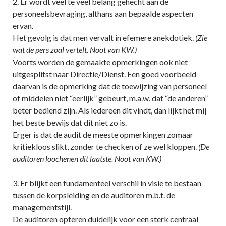
2. Er wordt veel te veel belang gehecht aan de
personeelsbevraging, althans aan bepaalde aspecten
ervan.
Het gevolg is dat men vervalt in efemere anekdotiek.
(Zie
wat de pers zoal vertelt. Noot van KW.)
Voorts worden de gemaakte opmerkingen ook niet
uitgesplitst naar Directie/Dienst. Een goed voorbeeld
daarvan is de opmerking dat de toewijzing van personeel
of middelen niet “eerlijk” gebeurt, m.a.w. dat “de anderen”
beter bediend zijn. Als iedereen dit vindt, dan lijkt het mij
het beste bewijs dat dit niet zo is.
Erger is dat de audit de meeste opmerkingen zomaar
kritiekloos slikt, zonder te checken of ze wel kloppen.
(De
auditoren loochenen dit laatste. Noot van KW.)
3. Er blijkt een fundamenteel verschil in visie te bestaan
tussen de korpsleiding en de auditoren m.b.t. de
managementstijl.
De auditoren opteren duidelijk voor een sterk centraal