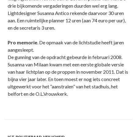
drie bijkomende vergaderingen duurden wel erg lang.
Lightdesigner Susanna Antico rekende daarvoor 30 uren
aan. Een ruimtelijke planner 12 uren (aan 74 euro per uur),
en de secretaris 3 uren.
Pro memorie
. De opmaak van de lichtstudie heeft jaren
aangesleept.
De gunning van de opdracht gebeurde in februari 2008.
Susanna van Milaan kwam met een eerste globale versie
van haar lichtplan op de proppen in november 2011. Dat is
bijna vier jaar later. En toen moest er nog iets concreet
uitgewerkt voor het “aanstralen” van het stadhuis, het
belfort en de O.L.Vrouwkerk.
ICT
,
POLITIERAAD
,
VEILIGHEID