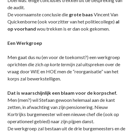
Doel was: enige conclusies trekken uit de bespreking van
de audit.
De voornaamste conclusie die
grote baas
Vincent Van
Quickenborne (ook voorzitter van het politiecollege)
al
op voorhand
wou trekken is er dan ook gekomen.
Een Werkgroep
Men gaat dus nu (en voor de toekomst?) een werkgroep
oprichten die zich
op korte termijn
zal uitspreken over de
vraag door WIE en HOE men de “reorganisatie” van het
korps zal bewerkstelligen.
Dat is waarschijnlijk een blaam voor de korpschef.
Men (men?) wil Stefaan gewoon helemaal aan de kant
zetten, in afwachting van zijn pensionering. Nieuw
Kortrijks burgemeester wil een nieuwe chef die (ook op
operationeel gebied) naar zijn pijpen danst.
De werkgroep zal bestaan uit de drie burgemeesters en de