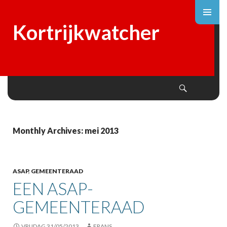
Kortrijkwatcher
Search
SKIP
TO
CONTENT
Monthly Archives: mei 2013
ASAP
,
GEMEENTERAAD
EEN ASAP-
GEMEENTERAAD
VRIJDAG 31/05/2013
FRANS