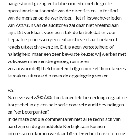
aangestuurd gezag en hebben moeite met de grote
operationele autonomie van de directies en – a fortiori –
van de mensen op de werkvloer. Het rijkswachtverleden
van Ã©Ã©n van de auditoren zal daar niet vreemd aan
zijn. Dit verklaart voor een stuk de kritiek dat er voor
bepaalde processen geen exhaustieve draaiboeken of
regels uitgeschreven zijn. Dit is geen vergetelheid of
nalatigheid, maar een zeer bewuste keuze: wij werken met
volwassen mensen die genoeg ruimte en
verantwoordelijkheid moeten krijgen om zelf hun nkeuzes
te maken, uiteraard binnen de opgelegde grenzen.
P.S.
Na deze wel zÃ©Ã©r fundamentele bemerkingen gaat de
korpschef in op een hele serie concrete auditbevindingen
en “verbeterpunten”.
In de mate dat die commentaren niet al te technisch van
aard zijn en de gemiddelde Kortrijkzaan kunnen
interesseren, komen we daar bij gelegenheid nog op terug.