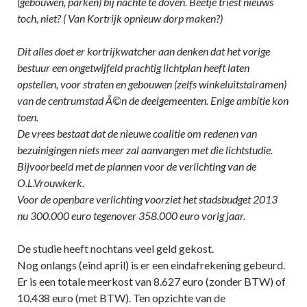
(gebouwen, parken) bij nachte te doven. Beetje triest nieuws
toch, niet? ( Van Kortrijk opnieuw dorp maken?)
Dit alles doet er kortrijkwatcher aan denken dat het vorige
bestuur een ongetwijfeld prachtig lichtplan heeft laten
opstellen, voor straten en gebouwen (zelfs winkeluitstalramen)
van de centrumstad Ã©n de deelgemeenten. Enige ambitie kon
toen.
De vrees bestaat dat de nieuwe coalitie om redenen van
bezuinigingen niets meer zal aanvangen met die lichtstudie.
Bijvoorbeeld met de plannen voor de verlichting van de
O.L.Vrouwkerk.
Voor de openbare verlichting voorziet het stadsbudget 2013
nu 300.000 euro tegenover 358.000 euro vorig jaar.
De studie heeft nochtans veel geld gekost.
Nog onlangs (eind april) is er een eindafrekening gebeurd.
Er is een totale meerkost van 8.627 euro (zonder BTW) of
10.438 euro (met BTW). Ten opzichte van de