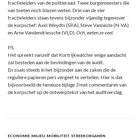
fractieleiders van de politieraad. Twee burgemeesters die
van toeten noch blazen weten. Drie van de vier
fractieleiders staan tevens bijzonder vijandig tegenover
de korpschef: Axel Weydts (SP.A), Steve Vanneste (N-VA)
en Arne Vandendriessche (VLD).
Och, weten ze veel
.
P.S.
Het spreekt vanzelf dat Kortrijkwatcher enige aandacht
zal besteden aan de bevindingen van de audit.
En zoals steeds in het bijzonder aan de zaken die de
reguliere papieren pers vergeet te vertellen. Hier is dat
bijvoorbeeld de fameuze
bijlage 3
met commentaren van
de korpschef op de ontwerptekst van het auditverslag.
ECONOMIE
,
MILIEU
,
MOBILITEIT
,
STREEKORGANEN