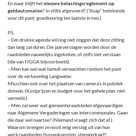
En waar blijft het
nieuwe belastingsreglement op
geldautomaten
? In stilte afgevoerd? (“Asap” betekende
voor dit punt: goedkeuring ten laatste in mei.)
P.S.
– Een drukke agenda wil nog niet zeggen dat deze zitting
dan lang zal duren. Die jaarverslagen worden door de
raadsleden nauwelijks ingekeken, of zelfs niet verstaan
(die van FIGGA bijvoorbeeld).
– Men kan wel wat tumult verwachten rondom het punt
over de verkaveling Langwater.
Misschien ook over het plaatsen van camera’s in publiek
domein. (Kostprijzen en budget voor het gehele plan: niet
vermeld.)
– Men zal weer wat gemeenteraadsleden afgevaardigen
naar Algemene Vergaderingen van intercommunales. Gaan
die daar wel naartoe? (Niemand vraagt zich dat af.)
Waarom brengen ze nooit enig verslag uit van hun
werkzaamheden (tussenkomsten, stemgedrag)?