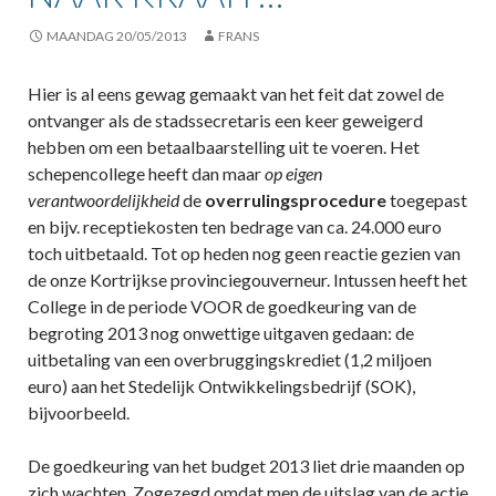
MAANDAG 20/05/2013
FRANS
Hier is al eens gewag gemaakt van het feit dat zowel de
ontvanger als de stadssecretaris een keer geweigerd
hebben om een betaalbaarstelling uit te voeren. Het
schepencollege heeft dan maar
op eigen
verantwoordelijkheid
de
overrulingsprocedure
toegepast
en bijv. receptiekosten ten bedrage van ca. 24.000 euro
toch uitbetaald. Tot op heden nog geen reactie gezien van
de onze Kortrijkse provinciegouverneur. Intussen heeft het
College in de periode VOOR de goedkeuring van de
begroting 2013 nog onwettige uitgaven gedaan: de
uitbetaling van een overbruggingskrediet (1,2 miljoen
euro) aan het Stedelijk Ontwikkelingsbedrijf (SOK),
bijvoorbeeld.
De goedkeuring van het budget 2013 liet drie maanden op
zich wachten. Zogezegd omdat men de uitslag van de actie