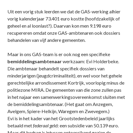
Uit een vorig stuk leerden we dat de GAS-werking alhier
vorig kalenderjaar 73.401 euro kostte (hoofdzakelijk of
geheel en al loonlast?). Daarvan kon men 9.198 euro
recupereren omdat onze GAS-ambtenaren ook dossiers
behandelen van vijf andere gemeenten.
Maar in ons GAS-team is er ook nog een specifieke
bemiddelingsambtenaar
werkzaam: Evi Holderbeke.
Die ambtenaar behandelt specifiek dossiers van
minderjarigen (jeugdcriminaliteit), en wel voor het gehele
gerechtelijke arrondissement Kortrijk, voorlopig minus de
politiezone MIRA. De gemeenten van die zone zullen pas
in het najaar een samenwerkingsovereenkomst sluiten met
de bemiddelingsambtenaar. (Het gaat om Anzegem,
Avelgem, Spiere-Helkijn, Waregem en Zwevegem.)
Evi is in het kader van het Grootstedenbeleid jaarlijks
betaald met
federaal ge
ld: een subsidie van 50.139 euro.
Maar dit bedrag is intussen ontoereikend gezien de