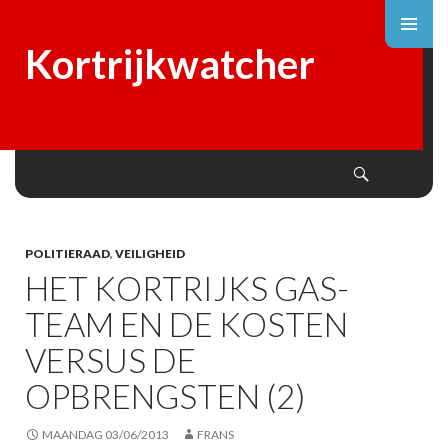
Kortrijkwatcher
Search
SKIP
TO
CONTENT
POLITIERAAD
,
VEILIGHEID
HET KORTRIJKS GAS-
TEAM EN DE KOSTEN
VERSUS DE
OPBRENGSTEN (2)
MAANDAG 03/06/2013
FRANS