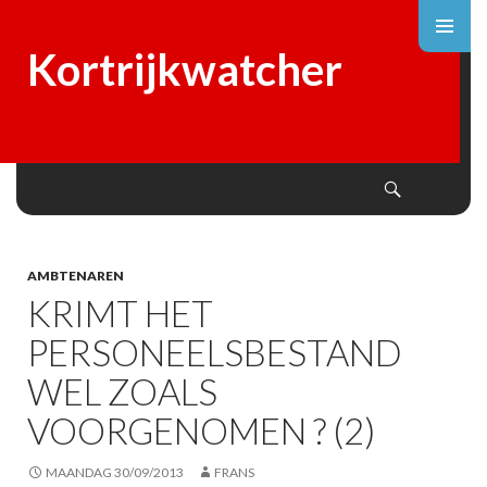
Kortrijkwatcher
Search
SKIP
TO
CONTENT
AMBTENAREN
KRIMT HET
PERSONEELSBESTAND
WEL ZOALS
VOORGENOMEN ? (2)
MAANDAG 30/09/2013
FRANS