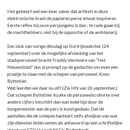
Het gebeurt wel een keer vaker dat artikels in deze
elektronische krant de papieren perse ietwat inspireren.
Eerste reflex bij onze persjongens is dan : te rade gaan bij
de machthebbers, niet bij de oppositie of de ambtenarij.
Een stuk van vorige dinsdag op Kortrijkwatcher (24
september) over de mogelijke afslanking van het
stadspersoneel bracht Freddy Vermoere van “Het
Nieuwsblad” dus al prompt op de gedachte om even een
praatje te slaan met de schepen van personeel, Koen
Byttebier.
Wat leerden we daar nu uit? (Zie HN van 26 september.)
Dat schepen Byttebier inzake de personeelscohorte over
andere cijfers beschikt dan wat indertijd door de
burgemeester aan de pers is kond gedaan. Dat de
aantallen die de schepen hanteert zelfs afwijken van wat
zijn diensten lieten weten als antwoord op een schriftelijke
vraag van CD&V-raadslid Cis Rodenbach.