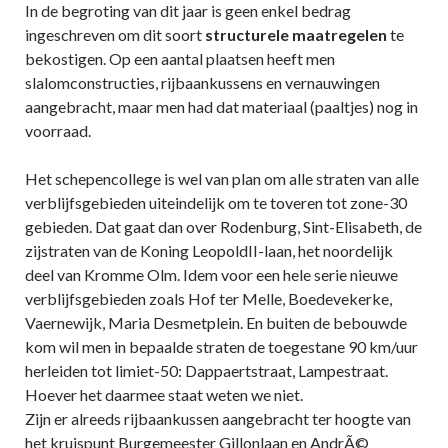
In de begroting van dit jaar is geen enkel bedrag
ingeschreven om dit soort
structurele maatregelen
te
bekostigen. Op een aantal plaatsen heeft men
slalomconstructies, rijbaankussens en vernauwingen
aangebracht, maar men had dat materiaal (paaltjes) nog in
voorraad.
Het schepencollege is wel van plan om alle straten van alle
verblijfsgebieden uiteindelijk om te toveren tot zone-30
gebieden. Dat gaat dan over Rodenburg, Sint-Elisabeth, de
zijstraten van de Koning LeopoldII-laan, het noordelijk
deel van Kromme Olm. Idem voor een hele serie nieuwe
verblijfsgebieden zoals Hof ter Melle, Boedevekerke,
Vaernewijk, Maria Desmetplein. En buiten de bebouwde
kom wil men in bepaalde straten de toegestane 90 km/uur
herleiden tot limiet-50: Dappaertstraat, Lampestraat.
Hoever het daarmee staat weten we niet.
Zijn er alreeds rijbaankussen aangebracht ter hoogte van
het kruispunt Burgemeester Gillonlaan en AndrÃ©