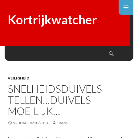
Kortrijkwatcher
Search
SKIP
TO
CONTENT
VEILIGHEID
SNELHEIDSDUIVELS
TELLEN…DUIVELS
MOEILIJK…
VRIJDAG 04/10/2013
FRANS