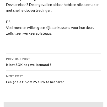
Devaerelaan? De ongevallen aldaar hebben niks te maken
met snelheidsovertredingen.
P.S.
Veel mensen willen geen rijbaankussens voor hun deur,
zelfs geen verkeersplateaus.
Post
PREVIOUS POST
navigation
Is het SOK nog wel bemand ?
NEXT POST
Een goeie tip om 25 euro te besparen