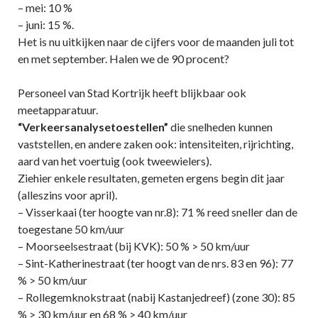
– mei: 10 %
– juni: 15 %.
Het is nu uitkijken naar de cijfers voor de maanden juli tot
en met september. Halen we de 90 procent?
Personeel van Stad Kortrijk heeft blijkbaar ook
meetapparatuur.
“Verkeersanalysetoestellen”
die snelheden kunnen
vaststellen, en andere zaken ook: intensiteiten, rijrichting,
aard van het voertuig (ook tweewielers).
Ziehier enkele resultaten, gemeten ergens begin dit jaar
(alleszins voor april).
– Visserkaai (ter hoogte van nr.8): 71 % reed sneller dan de
toegestane 50 km/uur
– Moorseelsestraat (bij KVK): 50 % > 50 km/uur
– Sint-Katherinestraat (ter hoogt van de nrs. 83 en 96): 77
% > 50 km/uur
– Rollegemknokstraat (nabij Kastanjedreef) (zone 30): 85
% > 30 km/uur en 68 % > 40 km/uur