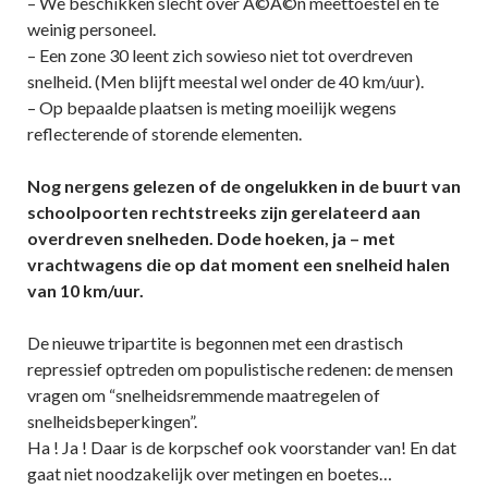
– We beschikken slecht over Ã©Ã©n meettoestel en te
weinig personeel.
– Een zone 30 leent zich sowieso niet tot overdreven
snelheid. (Men blijft meestal wel onder de 40 km/uur).
– Op bepaalde plaatsen is meting moeilijk wegens
reflecterende of storende elementen.
Nog nergens gelezen of de ongelukken in de buurt van
schoolpoorten rechtstreeks zijn gerelateerd aan
overdreven snelheden. Dode hoeken, ja – met
vrachtwagens die op dat moment een snelheid halen
van 10 km/uur.
De nieuwe tripartite is begonnen met een drastisch
repressief optreden om populistische redenen: de mensen
vragen om “snelheidsremmende maatregelen of
snelheidsbeperkingen”.
Ha ! Ja ! Daar is de korpschef ook voorstander van! En dat
gaat niet noodzakelijk over metingen en boetes…