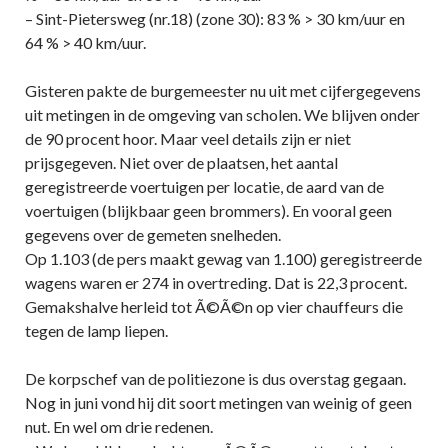
– Sint-Pietersweg (nr.18) (zone 30): 83 % > 30 km/uur en
64 % > 40 km/uur.
Gisteren pakte de burgemeester nu uit met cijfergegevens
uit metingen in de omgeving van scholen. We blijven onder
de 90 procent hoor. Maar veel details zijn er niet
prijsgegeven. Niet over de plaatsen, het aantal
geregistreerde voertuigen per locatie, de aard van de
voertuigen (blijkbaar geen brommers). En vooral geen
gegevens over de gemeten snelheden.
Op 1.103 (de pers maakt gewag van 1.100) geregistreerde
wagens waren er 274 in overtreding. Dat is 22,3 procent.
Gemakshalve herleid tot Ã©Ã©n op vier chauffeurs die
tegen de lamp liepen.
De korpschef van de politiezone is dus overstag gegaan.
Nog in juni vond hij dit soort metingen van weinig of geen
nut. En wel om drie redenen.