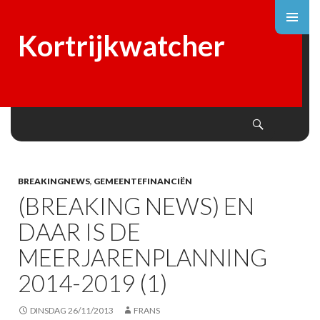
Kortrijkwatcher
Search
SKIP
TO
CONTENT
BREAKINGNEWS
,
GEMEENTEFINANCIËN
(BREAKING NEWS) EN
DAAR IS DE
MEERJARENPLANNING
2014-2019 (1)
DINSDAG 26/11/2013
FRANS