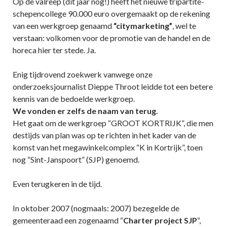
Op de valreep (dit jaar nog!) heeft het nieuwe tripartite-
schepencollege 90.000 euro overgemaakt op de rekening
van een werkgroep genaamd
“citymarketing”
, wel te
verstaan: volkomen voor de promotie van de handel en de
horeca hier ter stede. Ja.
Enig tijdrovend zoekwerk vanwege onze
onderzoeksjournalist Dieppe Throot leidde tot een betere
kennis van de bedoelde werkgroep.
We vonden er zelfs de naam van terug.
Het gaat om de werkgroep “GROOT KORTRIJK”, die men
destijds van plan was op te richten in het kader van de
komst van het megawinkelcomplex “K in Kortrijk”, toen
nog “Sint-Janspoort” (SJP) genoemd.
Even terugkeren in de tijd.
In oktober 2007 (nogmaals: 2007) bezegelde de
gemeenteraad een zogenaamd “
Charter project SJP
“,