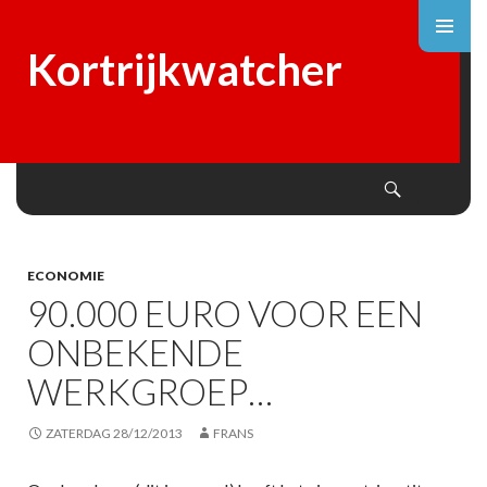
Kortrijkwatcher
Search
SKIP
TO
CONTENT
ECONOMIE
90.000 EURO VOOR EEN
ONBEKENDE
WERKGROEP…
ZATERDAG 28/12/2013
FRANS