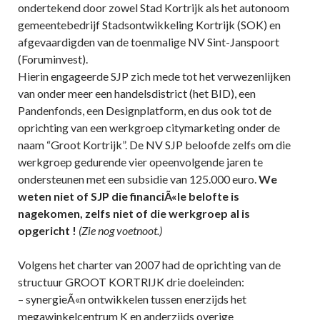
ondertekend door zowel Stad Kortrijk als het autonoom
gemeentebedrijf Stadsontwikkeling Kortrijk (SOK) en
afgevaardigden van de toenmalige NV Sint-Janspoort
(Foruminvest).
Hierin engageerde SJP zich mede tot het verwezenlijken
van onder meer een handelsdistrict (het BID), een
Pandenfonds, een Designplatform, en dus ook tot de
oprichting van een werkgroep citymarketing onder de
naam “Groot Kortrijk”. De NV SJP beloofde zelfs om die
werkgroep gedurende vier opeenvolgende jaren te
ondersteunen met een subsidie van 125.000 euro.
We
weten niet of SJP die financiÃ«le belofte is
nagekomen, zelfs niet of die werkgroep al is
opgericht !
(Zie nog voetnoot.)
Volgens het charter van 2007 had de oprichting van de
structuur GROOT KORTRIJK drie doeleinden:
– synergieÃ«n ontwikkelen tussen enerzijds het
megawinkelcentrum K en anderzijds overige