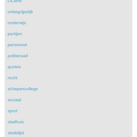
OCMW
onbegrijpelijk
onderwijs
partijen
personeel
politieraad
quotes
recht
schepencollege
sociaal
sport
stadhuis
stadslijst