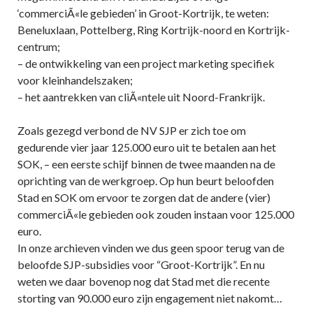
‘commerciÃ«le gebieden’ in Groot-Kortrijk, te weten:
Beneluxlaan, Pottelberg, Ring Kortrijk-noord en Kortrijk-
centrum;
– de ontwikkeling van een project marketing specifiek
voor kleinhandelszaken;
– het aantrekken van cliÃ«ntele uit Noord-Frankrijk.
Zoals gezegd verbond de NV SJP er zich toe om
gedurende vier jaar 125.000 euro uit te betalen aan het
SOK, – een eerste schijf binnen de twee maanden na de
oprichting van de werkgroep. Op hun beurt beloofden
Stad en SOK om ervoor te zorgen dat de andere (vier)
commerciÃ«le gebieden ook zouden instaan voor 125.000
euro.
In onze archieven vinden we dus geen spoor terug van de
beloofde SJP-subsidies voor “Groot-Kortrijk”. En nu
weten we daar bovenop nog dat Stad met die recente
storting van 90.000 euro zijn engagement niet nakomt…