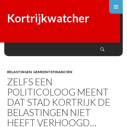
Kortrijkwatcher
Search
SKIP
TO
CONTENT
BELASTINGEN
,
GEMEENTEFINANCIËN
ZELFS EEN
POLITICOLOOG MEENT
DAT STAD KORTRIJK DE
BELASTINGEN NIET
HEEFT VERHOOGD…