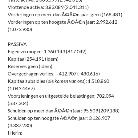
Vlottende activa: 3.83.089 (2.041.311)
Vorderingen op meer dan Ã©Ã©n jaar: geen (168.481)
Vorderingen op ten hoogste Ã©Ã©n jaar: 2.992.612
(1.073.930)
PASSIVA
Eigen vermogen: 1.360.143 (817.042)
Kapitaal 254.191 (idem)
Reserves geen (idem)
Overgedragen verlies: – 412.907 (-480.616)
Kapitaalsubsidies (
die komen van ons
): 1.518.860
(1.043.4467)
Voorzieningen en uitgestelde belastingen: 782.094
(537.304)
Schulden op meer dan Ã©Ã©n jaar: 95.509 (209.188)
Schulden op ten hoogste Ã©Ã©n jaar: 3.126.907
(3.337.230)
Hierin: