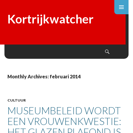
Kortrijkwatcher
Search
SKIP
TO
CONTENT
Monthly Archives: februari 2014
CULTUUR
MUSEUMBELEID WORDT
EEN VROUWENKWESTIE:
HET GLAZEN PLAFOND IS