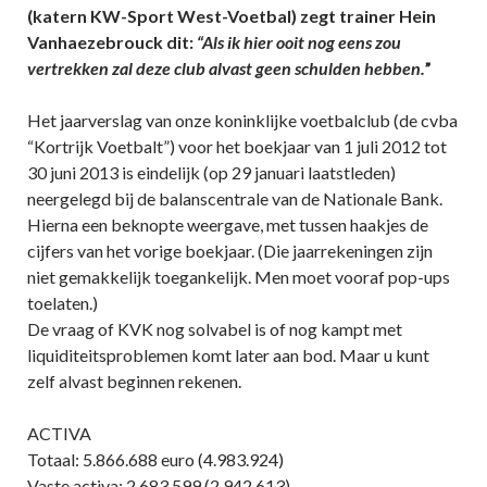
(katern KW-Sport West-Voetbal) zegt trainer Hein
Vanhaezebrouck dit:
“Als ik hier ooit nog eens zou
vertrekken zal deze club alvast geen schulden hebben.
”
Het jaarverslag van onze koninklijke voetbalclub (de cvba
“Kortrijk Voetbalt”) voor het boekjaar van 1 juli 2012 tot
30 juni 2013 is eindelijk (op 29 januari laatstleden)
neergelegd bij de balanscentrale van de Nationale Bank.
Hierna een beknopte weergave, met tussen haakjes de
cijfers van het vorige boekjaar. (Die jaarrekeningen zijn
niet gemakkelijk toegankelijk. Men moet vooraf pop-ups
toelaten.)
De vraag of KVK nog solvabel is of nog kampt met
liquiditeitsproblemen komt later aan bod. Maar u kunt
zelf alvast beginnen rekenen.
ACTIVA
Totaal: 5.866.688 euro (4.983.924)
Vaste activa: 2.683.599 (2.942.613)