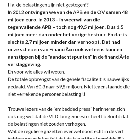
Ha, de belastingen zijn niet gestegen!?
In 2012 ontvingen we van de APB en de OV samen 48
miljoen euro. In 2013 – in weerwil van die
tegenvallende APB – toch nog 49,5 miljoen. Dus 1,5
miljoen meer dan onder het vorige bestuur. En dat is
slechts 2,7 miljoen minder dan verhoopt. Dat had
onze schepen van FinanciÃ«n ook wel eens kunnen
aanstippen bij de “aandachtspunten” in de financiÃ«le
verslaggeving
.
En voor wie alles wil weten.
De totale opbrengst van de gehele fiscaliteit is nauwelijks
gedaald. Van 60,3 naar 59,8 miljoen. Niettegenstaande die
niet verrekende personenbelasting !!
Trouwe lezers van de “embedded press” herinneren zich
ook nog wel dat de VLD-burgemeester heeft beloofd dat
de belastingen niet zouden verhogen.
Wat de reguliere gazetten evenwel nooit echt in de verf
hebben gezet is het feit dat de tripartite al onmiddellijk