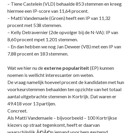
– Tiene Castelein (VLD) behaalde 853 stemmen en kreeg
hiermee een IP-score van 11,64 procent.
– Matti Vandemaele (Groen) heeft een IP van 11,32
procent met 538 stemmen.
– Kelly Detravernier (2de opvolger bij de N-VA): IP van
8,60 procent mpet 1.201 stemmen.
– En dan hebben we nog Jan Deweer (VB) met een IP van
7,88 procent en 183 stemmen.
Wat we hier nu de
externe populariteit
(EP) kunnen
noemen is wellicht interessanter om weten.
De vraag namelijk hoeveel procent de kandidaten met hun
voorkeurstemmen behaalden ten opzichte van het totaal
aantal uitgebrachte stemmen in Kortrijk. Dat waren er
49.418 voor 13 partijen.
Concreet.
Als Matti Vandemaele – bijvoorbeeld – 100 Kortrijkse
kiezers op straat tegenkomt, heeft er daarvan
waarschijnlijk Ã©Ã©n iemand voor hem gestemd.