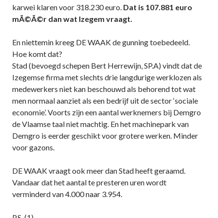
karwei klaren voor 318.230 euro.
Dat is 107.881 euro
mÃ©Ã©r dan wat Izegem vraagt.
En niettemin kreeg DE WAAK de gunning toebedeeld.
Hoe komt dat?
Stad (bevoegd schepen Bert Herrewijn, SP.A) vindt dat de
Izegemse firma met slechts drie langdurige werklozen als
medewerkers niet kan beschouwd als behorend tot wat
men normaal aanziet als een bedrijf uit de sector ‘sociale
economie’. Voorts zijn een aantal werknemers bij Demgro
de Vlaamse taal niet machtig. En het machinepark van
Demgro is eerder geschikt voor grotere werken. Minder
voor gazons.
DE WAAK vraagt ook meer dan Stad heeft geraamd.
Vandaar dat het aantal te presteren uren wordt
verminderd van 4.000 naar 3.954.
P.S. (1)