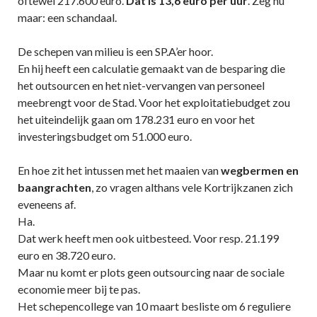
oftewel 217.600 euro.
Dat is 13,6 euro per uur
. Zeg nu
maar: een schandaal.
De schepen van milieu is een SP.A’er hoor.
En hij heeft een calculatie gemaakt van de besparing die
het outsourcen en het niet-vervangen van personeel
meebrengt voor de Stad. Voor het exploitatiebudget zou
het uiteindelijk gaan om 178.231 euro en voor het
investeringsbudget om 51.000 euro.
En hoe zit het intussen met het maaien van
wegbermen en
baangrachten
, zo vragen althans vele Kortrijkzanen zich
eveneens af.
Ha.
Dat werk heeft men ook uitbesteed. Voor resp. 21.199
euro en 38.720 euro.
Maar nu komt er plots geen outsourcing naar de sociale
economie meer bij te pas.
Het schepencollege van 10 maart besliste om 6 reguliere