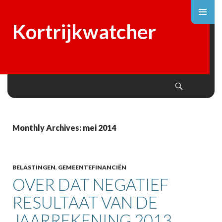
Kortrijkwatcher
Search
SKIP
TO
CONTENT
Monthly Archives: mei 2014
BELASTINGEN
,
GEMEENTEFINANCIËN
OVER DAT NEGATIEF
RESULTAAT VAN DE
JAARREKENING 2013