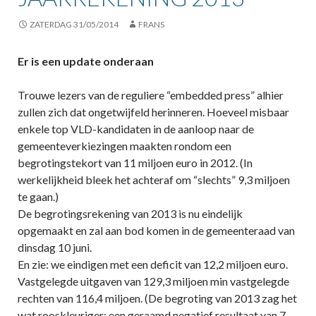
ZATERDAG 31/05/2014
FRANS
Er is een update onderaan
Trouwe lezers van de reguliere “embedded press” alhier
zullen zich dat ongetwijfeld herinneren. Hoeveel misbaar
enkele top VLD-kandidaten in de aanloop naar de
gemeenteverkiezingen maakten rondom een
begrotingstekort van 11 miljoen euro in 2012. (In
werkelijkheid bleek het achteraf om “slechts” 9,3 miljoen
te gaan.)
De begrotingsrekening van 2013 is nu eindelijk
opgemaakt en zal aan bod komen in de gemeenteraad van
dinsdag 10 juni.
En zie: we eindigen met een deficit van 12,2 miljoen euro.
Vastgelegde uitgaven van 129,3 miljoen min vastgelegde
rechten van 116,4 miljoen. (De begroting van 2013 zag het
wat rooskleuriger; een geraamd negatief resultaat van 7