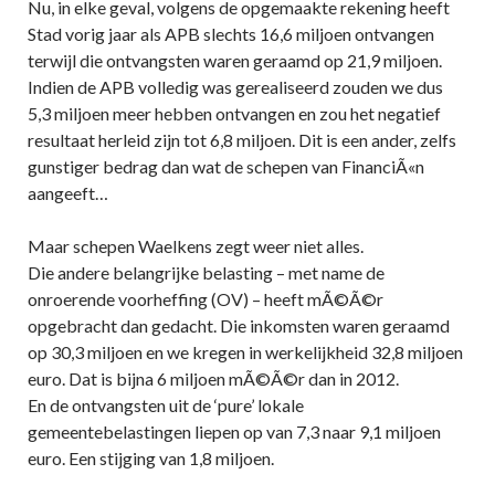
Nu, in elke geval, volgens de opgemaakte rekening heeft
Stad vorig jaar als APB slechts 16,6 miljoen ontvangen
terwijl die ontvangsten waren geraamd op 21,9 miljoen.
Indien de APB volledig was gerealiseerd zouden we dus
5,3 miljoen meer hebben ontvangen en zou het negatief
resultaat herleid zijn tot 6,8 miljoen. Dit is een ander, zelfs
gunstiger bedrag dan wat de schepen van FinanciÃ«n
aangeeft…
Maar schepen Waelkens zegt weer niet alles.
Die andere belangrijke belasting – met name de
onroerende voorheffing (OV) – heeft mÃ©Ã©r
opgebracht dan gedacht. Die inkomsten waren geraamd
op 30,3 miljoen en we kregen in werkelijkheid 32,8 miljoen
euro. Dat is bijna 6 miljoen mÃ©Ã©r dan in 2012.
En de ontvangsten uit de ‘pure’ lokale
gemeentebelastingen liepen op van 7,3 naar 9,1 miljoen
euro. Een stijging van 1,8 miljoen.