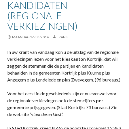
KANDIDATEN
(REGIONALE
VERKIEZINGEN)
MAANDAG 26/05/2014
FRANS
In uw krant van vandaag kon u de uitslag van de regionale
verkiezingen lezen voor het
kieskanton
Kortrijk, dat wil
zeggen de stemmen die de partijen en kandidaten
behaalden in de gemeenten Kortrijk plus Kuurne plus
Anzegem plus Lendelede en plus Zwevegem. (96 bureaus.)
Voor het eerst in de geschiedenis zijn er nu evenwel voor
de regionale verkiezingen ook de stemcijfers
per
gemeente
prijsgegeven. (Stad Kortrijk: 73 bureaus.) Zie
de website
“vlaanderen kiest”.
In
Stad
Kortrijk kreeg N-VA de hoogste score met 13.963