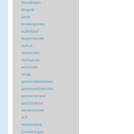
belastingen
Blogroll
borat
breakingnews
buitenland
burgemeester
cultuur
democratie
demografie
economie
errata
gemeentebedrijven
gemeentefinanciën
gemeenteraad
geschiedenis
hersenscheet
ICT
infotainment
investeringen