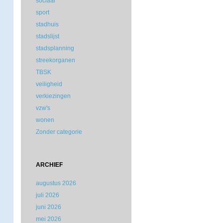
sociaal
sport
stadhuis
stadslijst
stadsplanning
streekorganen
TBSK
veiligheid
verkiezingen
vzw's
wonen
Zonder categorie
ARCHIEF
augustus 2026
juli 2026
juni 2026
mei 2026