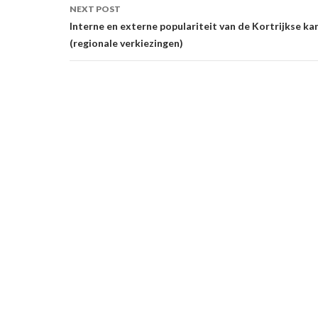
NEXT POST
Interne en externe populariteit van de Kortrijkse k
(regionale verkiezingen)