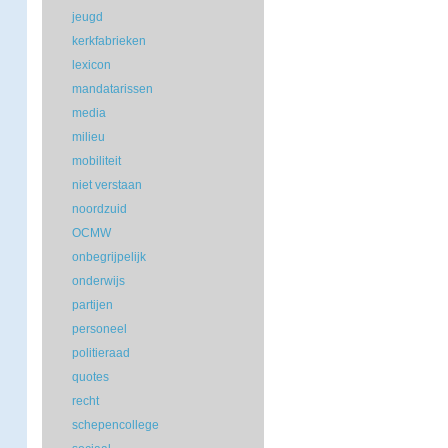
jeugd
kerkfabrieken
lexicon
mandatarissen
media
milieu
mobiliteit
niet verstaan
noordzuid
OCMW
onbegrijpelijk
onderwijs
partijen
personeel
politieraad
quotes
recht
schepencollege