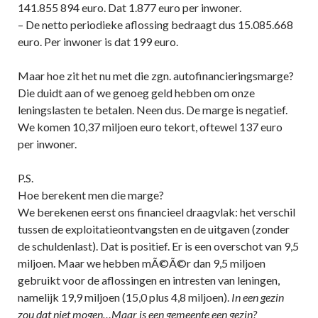
141.855 894 euro. Dat 1.877 euro per inwoner.
– De netto periodieke aflossing bedraagt dus 15.085.668
euro. Per inwoner is dat 199 euro.
Maar hoe zit het nu met die zgn. autofinancieringsmarge?
Die duidt aan of we genoeg geld hebben om onze
leningslasten te betalen. Neen dus. De marge is negatief.
We komen 10,37 miljoen euro tekort, oftewel 137 euro
per inwoner.
P.S.
Hoe berekent men die marge?
We berekenen eerst ons financieel draagvlak: het verschil
tussen de exploitatieontvangsten en de uitgaven (zonder
de schuldenlast). Dat is positief. Er is een overschot van 9,5
miljoen. Maar we hebben mÃ©Ã©r dan 9,5 miljoen
gebruikt voor de aflossingen en intresten van leningen,
namelijk 19,9 miljoen (15,0 plus 4,8 miljoen).
In een gezin
zou dat niet mogen…Maar is een gemeente een gezin?