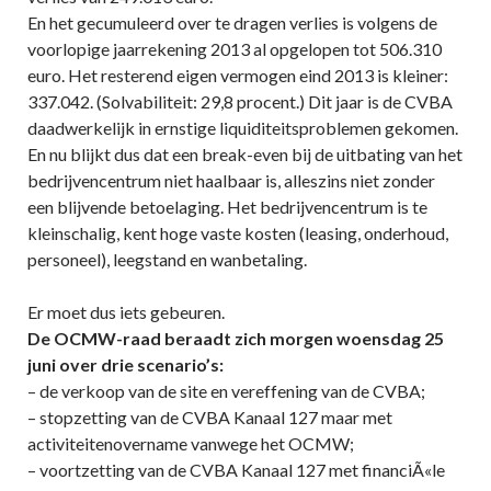
En het gecumuleerd over te dragen verlies is volgens de
voorlopige jaarrekening 2013 al opgelopen tot 506.310
euro. Het resterend eigen vermogen eind 2013 is kleiner:
337.042. (Solvabiliteit: 29,8 procent.) Dit jaar is de CVBA
daadwerkelijk in ernstige liquiditeitsproblemen gekomen.
En nu blijkt dus dat een break-even bij de uitbating van het
bedrijvencentrum niet haalbaar is, alleszins niet zonder
een blijvende betoelaging. Het bedrijvencentrum is te
kleinschalig, kent hoge vaste kosten (leasing, onderhoud,
personeel), leegstand en wanbetaling.
Er moet dus iets gebeuren.
De OCMW-raad beraadt zich morgen woensdag 25
juni over drie scenario’s:
– de verkoop van de site en vereffening van de CVBA;
– stopzetting van de CVBA Kanaal 127 maar met
activiteitenovername vanwege het OCMW;
– voortzetting van de CVBA Kanaal 127 met financiÃ«le