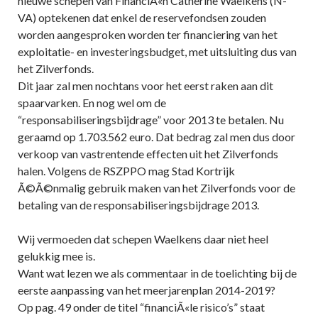
nieuwe schepen van FinanciÃ«n Catherine Waelkens (N-
VA) optekenen dat enkel de reservefondsen zouden
worden aangesproken worden ter financiering van het
exploitatie- en investeringsbudget, met uitsluiting dus van
het Zilverfonds.
Dit jaar zal men nochtans voor het eerst raken aan dit
spaarvarken. En nog wel om de
“responsabiliseringsbijdrage” voor 2013 te betalen. Nu
geraamd op 1.703.562 euro. Dat bedrag zal men dus door
verkoop van vastrentende effecten uit het Zilverfonds
halen. Volgens de RSZPPO mag Stad Kortrijk
Ã©Ã©nmalig gebruik maken van het Zilverfonds voor de
betaling van de responsabiliseringsbijdrage 2013.
Wij vermoeden dat schepen Waelkens daar niet heel
gelukkig mee is.
Want wat lezen we als commentaar in de toelichting bij de
eerste aanpassing van het meerjarenplan 2014-2019?
Op pag. 49 onder de titel “financiÃ«le risico’s” staat