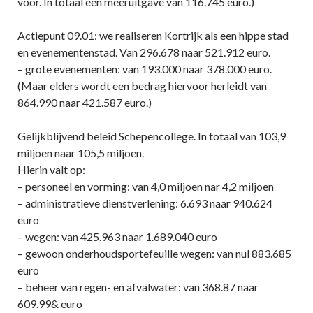
voor. In totaal een meeruitgave van 116.745 euro.)
Actiepunt 09.01: we realiseren Kortrijk als een hippe stad
en evenementenstad. Van 296.678 naar 521.912 euro.
– grote evenementen: van 193.000 naar 378.000 euro.
(Maar elders wordt een bedrag hiervoor herleidt van
864.990 naar 421.587 euro.)
Gelijkblijvend beleid Schepencollege. In totaal van 103,9
miljoen naar 105,5 miljoen.
Hierin valt op:
– personeel en vorming: van 4,0 miljoen nar 4,2 miljoen
– administratieve dienstverlening: 6.693 naar 940.624
euro
– wegen: van 425.963 naar 1.689.040 euro
– gewoon onderhoudsportefeuille wegen: van nul 883.685
euro
– beheer van regen- en afvalwater: van 368.87 naar
609.99& euro