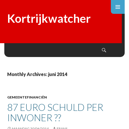
Kortrijkwatcher
Search
SKIP
TO
CONTENT
Monthly Archives: juni 2014
GEMEENTEFINANCIËN
87 EURO SCHULD PER
INWONER ??
MAANDAG 30/06/2014
FRANS