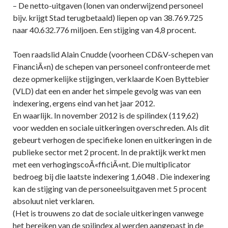
– De netto-uitgaven (lonen van onderwijzend personeel
bijv. krijgt Stad terugbetaald) liepen op van 38.769.725
naar 40.632.776 miljoen. Een stijging van 4,8 procent.
Toen raadslid Alain Cnudde (voorheen CD&V-schepen van
FinanciÃ«n) de schepen van personeel confronteerde met
deze opmerkelijke stijgingen, verklaarde Koen Byttebier
(VLD) dat een en ander het simpele gevolg was van een
indexering, ergens eind van het jaar 2012.
En waarlijk. In november 2012 is de spilindex (119,62)
voor wedden en sociale uitkeringen overschreden. Als dit
gebeurt verhogen de specifieke lonen en uitkeringen in de
publieke sector met 2 procent. In de praktijk werkt men
met een verhogingscoÃ«fficiÃ«nt. Die multiplicator
bedroeg bij die laatste indexering 1,6048 . Die indexering
kan de stijging van de personeelsuitgaven met 5 procent
absoluut niet verklaren.
(Het is trouwens zo dat de sociale uitkeringen vanwege
het bereiken van de spilindex al werden aangepast in de