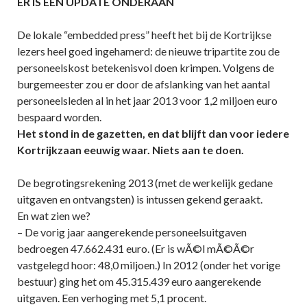
ER IS EEN UPDATE ONDERAAN
De lokale “embedded press” heeft het bij de Kortrijkse
lezers heel goed ingehamerd: de nieuwe tripartite zou de
personeelskost betekenisvol doen krimpen. Volgens de
burgemeester zou er door de afslanking van het aantal
personeelsleden al in het jaar 2013 voor 1,2 miljoen euro
bespaard worden.
Het stond in de gazetten, en dat blijft dan voor iedere
Kortrijkzaan eeuwig waar. Niets aan te doen.
De begrotingsrekening 2013 (met de werkelijk gedane
uitgaven en ontvangsten) is intussen gekend geraakt.
En wat zien we?
– De vorig jaar aangerekende personeelsuitgaven
bedroegen 47.662.431 euro. (Er is wÃ©l mÃ©Ã©r
vastgelegd hoor: 48,0 miljoen.) In 2012 (onder het vorige
bestuur) ging het om 45.315.439 euro aangerekende
uitgaven. Een verhoging met 5,1 procent.