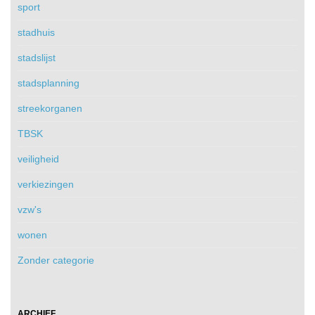
sport
stadhuis
stadslijst
stadsplanning
streekorganen
TBSK
veiligheid
verkiezingen
vzw's
wonen
Zonder categorie
ARCHIEF