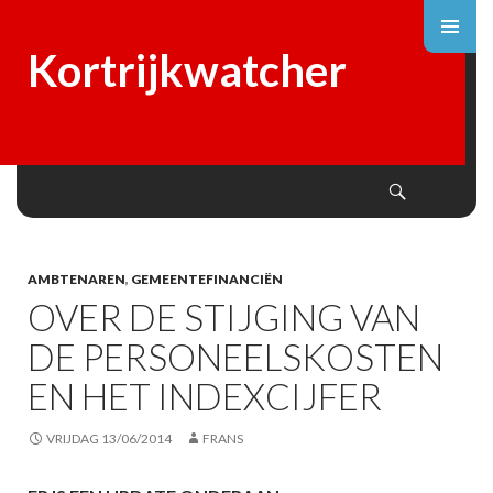
Kortrijkwatcher
Search
SKIP
TO
CONTENT
AMBTENAREN
,
GEMEENTEFINANCIËN
OVER DE STIJGING VAN
DE PERSONEELSKOSTEN
EN HET INDEXCIJFER
VRIJDAG 13/06/2014
FRANS