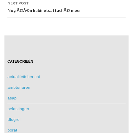
NEXT POST
Nog Ã©Ã©n kabinetsattachÃ© meer
CATEGORIEËN
actualiteitsbericht
ambtenaren
asap
belastingen
Blogroll
borat