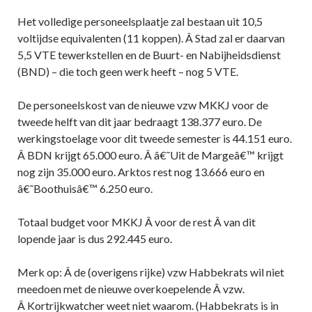
Het volledige personeelsplaatje zal bestaan uit 10,5
voltijdse equivalenten (11 koppen). Â Stad zal er daarvan
5,5 VTE tewerkstellen en de Buurt- en Nabijheidsdienst
(BND) – die toch geen werk heeft – nog 5 VTE.
De personeelskost van de nieuwe vzw MKKJ voor de
tweede helft van dit jaar bedraagt 138.377 euro. De
werkingstoelage voor dit tweede semester is 44.151 euro.
Â BDN krijgt 65.000 euro. Â â€˜Uit de Margeâ€™ krijgt
nog zijn 35.000 euro. Arktos rest nog 13.666 euro en
â€˜Boothuisâ€™ 6.250 euro.
Totaal budget voor MKKJ Â voor de rest Â van dit
lopende jaar is dus 292.445 euro.
Merk op: Â de (overigens rijke) vzw Habbekrats wil niet
meedoen met de nieuwe overkoepelende Â vzw.
Â Kortrijkwatcher weet niet waarom. (Habbekrats is in