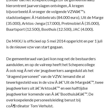
hieromtrent jaarverslagen ontvingen, Â kregen
bijvoorbeeld Â vroeger de volgende VZWâ€™s
stadstoelagen: Â Habbekrats (84.000 euro), Uit de Marge
(35.000), Arktos-Jenga (17.000), Pretmobiel Â (35.000),
Buurtsport (12.500), Boothuis (12.500), JAC (4.000).
De MKKJ is officieel op 5 mei 2014 opgericht en per 1 juli
is de nieuwe vzw van start gegaan.
De gemeenteraad van juni kon nog net de bestuurders
aanduiden, en op de valreep heeft het Schepencollege
Â ook nog Â net vier jeugdwerkers aangeduid als het
“dragend personeel” van de VZW. Iemand die al
tewerkgesteld was in de vzw Â â€˜Uit de Margeâ€™, twee
jeugdwerkers uit â€˜Arktosâ€™ en een halftijdse
jeugdwerker komende van Â â€˜Boothuisâ€â€™. De
overkoepelende personeelsleiding berust bij
coÃ¶rdinator Tom Verhulst.