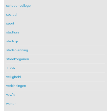
schepencollege
sociaal
sport
stadhuis
stadslijst
stadsplanning
streekorganen
TBSK
veiligheid
verkiezingen
vzw's
wonen