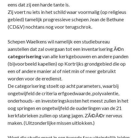
eens dat zij een harde tante is.
Zij voert nu iets in het schild waar voormalig (op religieus
gebied) tamelijk progressieve schepen Jean de Bethune
(CD&V) nochtans nog voor terugschrok.
Schepen Waelkens wil namelijk een studiebureau
aanstellen dat zal overgaan tot een inventarisering Ã©n
categorisering
van alle kerkgebouwen en andere panden
(bijvoorbeeld kapellen) op Kortrijks grondgebied die op
een of andere manier al of niet min of meer gebruikt
worden voor de eredienst.
De categorisering stoelt op acht parameters, waarbij
ongetwijfeld de criteria erfgoedwaarde, polyvalentie,
onderhouds- en investeringskosten het meest zullen in het
oog springen en ongetwijfeld de ouderlingen van de 21
kerkfabrieken zullen op stang jagen. ZÃ©Ã©r nerveus
maken. (Uitzonderlijke missen uitlokken.)
Want die studie moet in een tweede fase uiteindelijk leiden