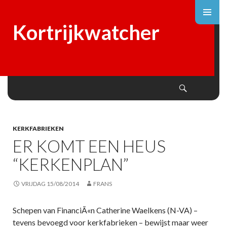
Kortrijkwatcher
Search
SKIP
TO
CONTENT
KERKFABRIEKEN
ER KOMT EEN HEUS
“KERKENPLAN”
VRIJDAG 15/08/2014
FRANS
Schepen van FinanciÃ«n Catherine Waelkens (N-VA) –
tevens bevoegd voor kerkfabrieken – bewijst maar weer