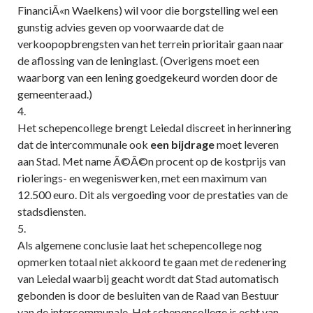
FinanciÃ«n Waelkens) wil voor die borgstelling wel een
gunstig advies geven op voorwaarde dat de
verkoopopbrengsten van het terrein prioritair gaan naar
de aflossing van de leninglast. (Overigens moet een
waarborg van een lening goedgekeurd worden door de
gemeenteraad.)
4.
Het schepencollege brengt Leiedal discreet in herinnering
dat de intercommunale ook
een bijdrage
moet leveren
aan Stad. Met name Ã©Ã©n procent op de kostprijs van
riolerings- en wegeniswerken, met een maximum van
12.500 euro. Dit als vergoeding voor de prestaties van de
stadsdiensten.
5.
Als algemene conclusie laat het schepencollege nog
opmerken totaal niet akkoord te gaan met de redenering
van Leiedal waarbij geacht wordt dat Stad automatisch
gebonden is door de besluiten van de Raad van Bestuur
van de intercommunale. Het schepencollege is echt van