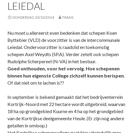
LEIEDAL
DONDERDAG 30/10/2014
FRANS
Nu moet u allereerst even bedenken dat schepen Koen
Byttebier (VLD) de voorzitter is van de intercommunale
Leiedal. Ondervoorzitter is raadslid en toekomstig
schepen Axel Weydts (SP.A). Verder zetelt ook schepen
Rudolphe Scherpereel (N-VA) in het bestuur.
Goed onthouden, voor het vervolg. Hoe schepenen
binnen hun eigenste College zichzelf kunnen berispen.
Of dat niet om te lachen is??
In september is bekend gemaakt dat het bedrijventerrein
Kortrijk-Noord met 22 hectare wordt uitgebreid, waarvan
18 ha op grondgebied Kuurne en 4 ha op het grondgebied
van de Kortrijkse deelgemeente Heule. (Er zijn nog andere
getallen in omloop.)
Het Kortrijkse schepencollege gaat hier uiteindelijk mee