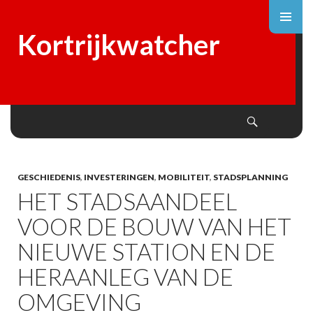
Kortrijkwatcher
Search
SKIP
TO
CONTENT
GESCHIEDENIS
,
INVESTERINGEN
,
MOBILITEIT
,
STADSPLANNING
HET STADSAANDEEL
VOOR DE BOUW VAN HET
NIEUWE STATION EN DE
HERAANLEG VAN DE
OMGEVING