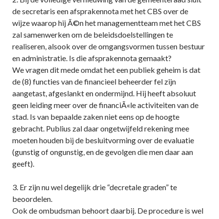
de secretaris een afsprakennota met het CBS over de
wijze waarop hij Ã©n het managementteam met het CBS
zal samenwerken om de beleidsdoelstellingen te
realiseren, alsook over de omgangsvormen tussen bestuur
en administratie. Is die afsprakennota gemaakt?
We vragen dit mede omdat het een publiek geheim is dat
de (8) functies van de financieel beheerder fel zijn
aangetast, afgeslankt en ondermijnd. Hij heeft absoluut
geen leiding meer over de financiÃ«le activiteiten van de
stad. Is van bepaalde zaken niet eens op de hoogte
gebracht. Publius zal daar ongetwijfeld rekening mee
moeten houden bij de besluitvorming over de evaluatie
(gunstig of ongunstig, en de gevolgen die men daar aan
geeft).
3. Er zijn nu wel degelijk drie “decretale graden” te
beoordelen.
Ook de ombudsman behoort daarbij. De procedure is wel