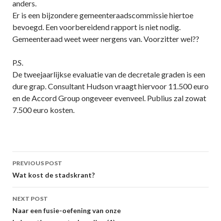
anders.
Er is een bijzondere gemeenteraadscommissie hiertoe
bevoegd. Een voorbereidend rapport is niet nodig.
Gemeenteraad weet weer nergens van. Voorzitter wel??
P.S.
De tweejaarlijkse evaluatie van de decretale graden is een
dure grap. Consultant Hudson vraagt hiervoor 11.500 euro
en de Accord Group ongeveer evenveel. Publius zal zowat
7.500 euro kosten.
Post
PREVIOUS POST
navigation
Wat kost de stadskrant?
NEXT POST
Naar een fusie-oefening van onze