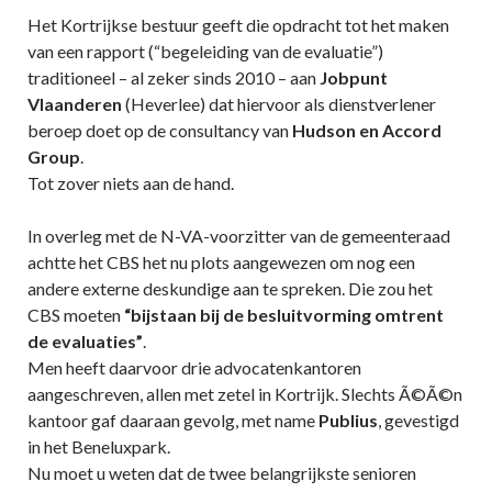
Het Kortrijkse bestuur geeft die opdracht tot het maken
van een rapport (“begeleiding van de evaluatie”)
traditioneel – al zeker sinds 2010 – aan
Jobpunt
Vlaanderen
(Heverlee) dat hiervoor als dienstverlener
beroep doet op de consultancy van
Hudson en Accord
Group
.
Tot zover niets aan de hand.
In overleg met de N-VA-voorzitter van de gemeenteraad
achtte het CBS het nu plots aangewezen om nog een
andere externe deskundige aan te spreken. Die zou het
CBS moeten
“bijstaan bij de besluitvorming omtrent
de evaluaties”
.
Men heeft daarvoor drie advocatenkantoren
aangeschreven, allen met zetel in Kortrijk. Slechts Ã©Ã©n
kantoor gaf daaraan gevolg, met name
Publius
, gevestigd
in het Beneluxpark.
Nu moet u weten dat de twee belangrijkste senioren