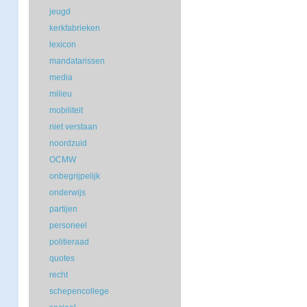
jeugd
kerkfabrieken
lexicon
mandatarissen
media
milieu
mobiliteit
niet verstaan
noordzuid
OCMW
onbegrijpelijk
onderwijs
partijen
personeel
politieraad
quotes
recht
schepencollege