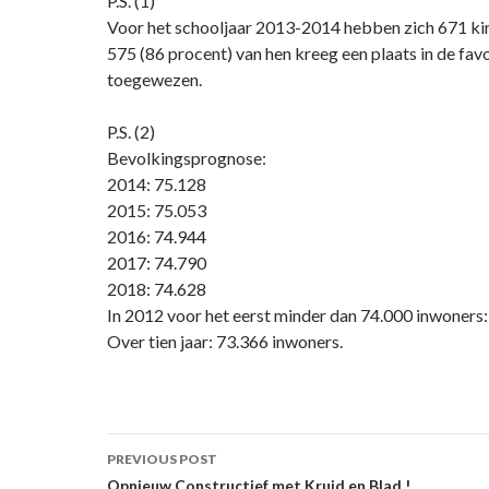
P.S. (1)
Voor het schooljaar 2013-2014 hebben zich 671 k
575 (86 procent) van hen kreeg een plaats in de fa
toegewezen.
P.S. (2)
Bevolkingsprognose:
2014: 75.128
2015: 75.053
2016: 74.944
2017: 74.790
2018: 74.628
In 2012 voor het eerst minder dan 74.000 inwoners:
Over tien jaar: 73.366 inwoners.
Post
PREVIOUS POST
Opnieuw Constructief met Kruid en Blad !