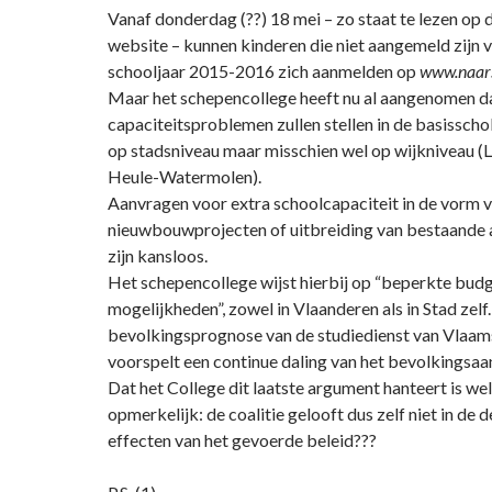
Vanaf donderdag (??) 18 mei – zo staat te lezen op 
website – kunnen kinderen die niet aangemeld zijn
schooljaar 2015-2016 zich aanmelden op
www.naars
Maar het schepencollege heeft nu al aangenomen da
capaciteitsproblemen zullen stellen in de basisschole
op stadsniveau maar misschien wel op wijkniveau 
Heule-Watermolen).
Aanvragen voor extra schoolcapaciteit in de vorm 
nieuwbouwprojecten of uitbreiding van bestaand
zijn kansloos.
Het schepencollege wijst hierbij op “beperkte budg
mogelijkheden”, zowel in Vlaanderen als in Stad zelf.
bevolkingsprognose van de studiedienst van Vlaam
voorspelt een continue daling van het bevolkingsaant
Dat het College dit laatste argument hanteert is 
opmerkelijk: de coalitie gelooft dus zelf niet in de
effecten van het gevoerde beleid???