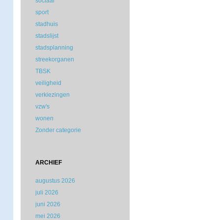
sociaal
sport
stadhuis
stadslijst
stadsplanning
streekorganen
TBSK
veiligheid
verkiezingen
vzw's
wonen
Zonder categorie
ARCHIEF
augustus 2026
juli 2026
juni 2026
mei 2026