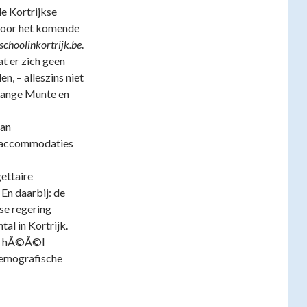
de Kortrijkse
 voor het komende
choolinkortrijk.be
.
t er zich geen
n, – alleszins niet
(Lange Munte en
van
e accommodaties
ettaire
 En daarbij: de
se regering
al in Kortrijk.
wel hÃ©Ã©l
 demografische