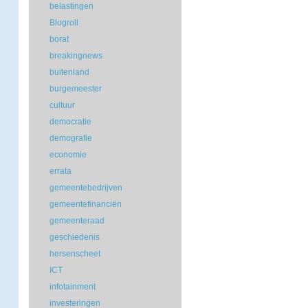
belastingen
Blogroll
borat
breakingnews
buitenland
burgemeester
cultuur
democratie
demografie
economie
errata
gemeentebedrijven
gemeentefinanciën
gemeenteraad
geschiedenis
hersenscheet
ICT
infotainment
investeringen