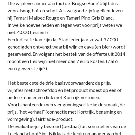
Die wijnleverancier aan (nu) de ‘Brugse Bane’ blijft dus
vooralsnog buiten schot. Als we goed zijn ingelicht levert
hij Tamari Malbec Rouge en Tamari Pino Gris Blanc.
In welke hoeveelheden en tegen wat voor prijs weten we
niet. 4.000 flessen??
Een indicatie kan zijn dat Stad ieder jaar zowat 37.000
genodigden ontvangt waarbij wijn en cava (en bier) wordt
geserveerd. En volgens het bestek van de offerte uit 2014
mocht een fles wijn niet meer dan 7 euro kosten. (Zal 6
euro geweest zijn?)
Het bestek stelde drie basisvoorwaarden: de prijs,
wijnfles met schroefdop en het product moest op een of
andere manier een link met Kortrijk vertonen.
Voorts hanteerde men vier gunningscriteria: de smaak, de
prijs, “het verhaal” (connectie met Kortrijk, benaming en
vormgeving), fairtrade-product.
De evaluatie-jury bestond (bestaat) uit sommeliers van de
Leielandschool Sint-Niklaas, de keukenmanager van het