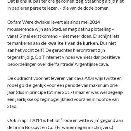
Dat is ons nu pas ter ore gekomen, zeg. Staat nog altijd niet
in papieren perse te lezen, – die van de dode bomen.
Oxfam Wereldwinkel levert als sinds mei 2014
mousserende wijn aan Stad, en mag dat nu plotseling –
vanaf 5 mei eerstkomend – niet meer doen. Er schijnt iets
te mankeren aan
de kwaliteit van de kurken
. Dus niet
aan het vocht zelf? De geruchten hieromtrent zijn
tegenstrijdig. Op Tinternet vinden we niets dan positieve
beoordelingen over die ‘fairtrade’ Argentijnse cava.
De opdracht voor het leveren van cava Ã©n wijn (witte en
rode) gold eigenlijk voor een periode van maximum drie
jaar (dus in principe tot mei 2017) maar er was wel degelijk
een jaarlijkse opzegmogelijkheid voorzien in hoofde van
Stad.
Ook in april 2014 is het lot “rode en witte wijn” gegund aan
de firma Bossuyt en Co. (Er waren negen inschrijvers.)