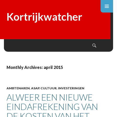
Kortrijkwatcher
Search
SKIP
TO
CONTENT
Monthly Archives: april 2015
AMBTENAREN
,
ASAP
,
CULTUUR
,
INVESTERINGEN
ALWEER EEN NIEUWE
EINDAFREKENING VAN
DE KOSTEN VAN HET