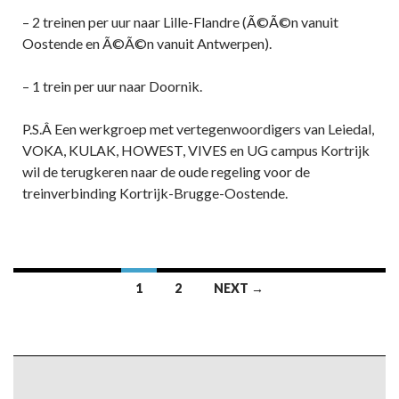
– 2 treinen per uur naar Lille-Flandre (Ã©Ã©n vanuit
Oostende en Ã©Ã©n vanuit Antwerpen).
– 1 trein per uur naar Doornik.
P.S.Â Een werkgroep met vertegenwoordigers van Leiedal,
VOKA, KULAK, HOWEST, VIVES en UG campus Kortrijk
wil de terugkeren naar de oude regeling voor de
treinverbinding Kortrijk-Brugge-Oostende.
Posts
1
2
NEXT →
navigation