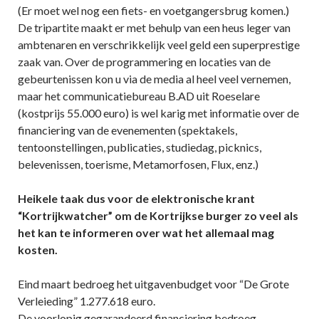
(Er moet wel nog een fiets- en voetgangersbrug komen.)
De tripartite maakt er met behulp van een heus leger van
ambtenaren en verschrikkelijk veel geld een superprestige
zaak van. Over de programmering en locaties van de
gebeurtenissen kon u via de media al heel veel vernemen,
maar het communicatiebureau B.AD uit Roeselare
(kostprijs 55.000 euro) is wel karig met informatie over de
financiering van de evenementen (spektakels,
tentoonstellingen, publicaties, studiedag, picknics,
belevenissen, toerisme, Metamorfosen, Flux, enz.)
Heikele taak dus voor de elektronische krant
“Kortrijkwatcher” om de Kortrijkse burger zo veel als
het kan te informeren over wat het allemaal mag
kosten.
Eind maart bedroeg het uitgavenbudget voor “De Grote
Verleieding” 1.277.618 euro.
De voorlopig gegarandeerd financiering bedroeg