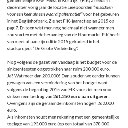
gemeentelijke vzw “Feest in Kortrijk” (FIK) alreeds in
december vorig jaar de locatie Leieboorden
“misschien
voor een keer als een waardig alternatief”
voor het gebeuren
in het Begijnhofpark. Zie het FIK-jaaractieplan 2015 op
pag.7. En toen wist men nog helemaal niet wanneer men
zou starten met de heraanleg van de Houtmarkt. FIK heeft
van meet af aan zijn editie 2015 gekaderd in het
stadsproject “De Grote Verleieding”.
Nog volgens de gazet van vandaag is het budget voor de
sinksenfeesten opgetrokken naar ruim 200.000 euro.
Ja? Wat meer dan 200.000? Dan zouden we eerder kunnen
gewagen van een vermindering van het budget want
volgens de begroting 2015 van FIK voorziet men voor
sinksen een bedrag van
261.250 euro aan uitgaven
.
Overigens zijn de geraamde inkomsten hoger! 262.000
euro.
Als inkomsten houdt men rekening met een gemeentelijke
toelage van 193.000 euro (op een totaal van 378.000