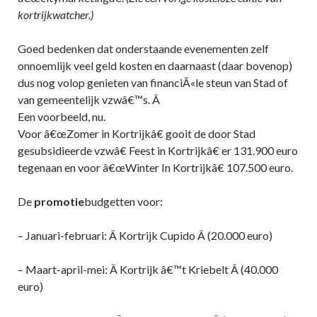
kortrijkwatcher.)
Goed bedenken dat onderstaande evenementen zelf
onnoemlijk veel geld kosten en daarnaast (daar bovenop)
dus nog volop genieten van financiÃ«le steun van Stad of
van gemeentelijk vzwâ€™s. Â
Een voorbeeld, nu.
Voor â€œZomer in Kortrijkâ€ gooit de door Stad
gesubsidieerde vzwâ€ Feest in Kortrijkâ€ er 131.900 euro
tegenaan en voor â€œWinter In Kortrijkâ€ 107.500 euro.
De
promotie
budgetten voor:
– Januari-februari: Â Kortrijk Cupido Â (20.000 euro)
– Maart-april-mei: Â Kortrijk â€™t Kriebelt Â (40.000
euro)