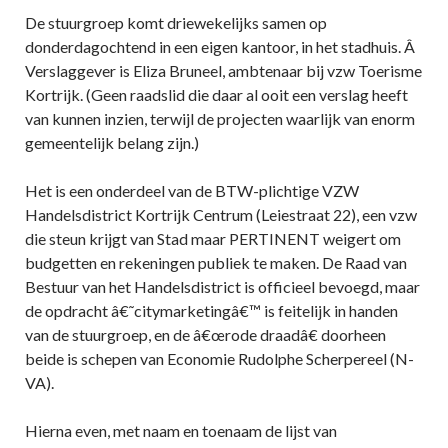
De stuurgroep komt driewekelijks samen op
donderdagochtend in een eigen kantoor, in het stadhuis. Â
Verslaggever is Eliza Bruneel, ambtenaar bij vzw Toerisme
Kortrijk. (Geen raadslid die daar al ooit een verslag heeft
van kunnen inzien, terwijl de projecten waarlijk van enorm
gemeentelijk belang zijn.)
Het is een onderdeel van de BTW-plichtige VZW
Handelsdistrict Kortrijk Centrum (Leiestraat 22), een vzw
die steun krijgt van Stad maar PERTINENT weigert om
budgetten en rekeningen publiek te maken. De Raad van
Bestuur van het Handelsdistrict is officieel bevoegd, maar
de opdracht â€˜citymarketingâ€™ is feitelijk in handen
van de stuurgroep, en de â€œrode draadâ€ doorheen
beide is schepen van Economie Rudolphe Scherpereel (N-
VA).
Hierna even, met naam en toenaam de lijst van