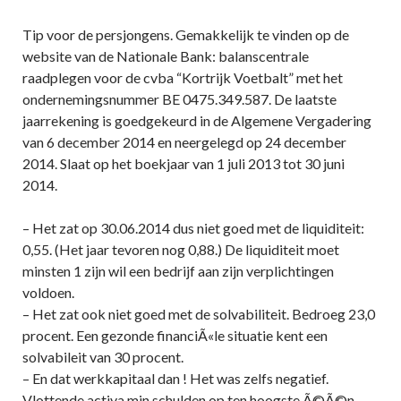
Tip voor de persjongens. Gemakkelijk te vinden op de
website van de Nationale Bank: balanscentrale
raadplegen voor de cvba “Kortrijk Voetbalt” met het
ondernemingsnummer BE 0475.349.587. De laatste
jaarrekening is goedgekeurd in de Algemene Vergadering
van 6 december 2014 en neergelegd op 24 december
2014. Slaat op het boekjaar van 1 juli 2013 tot 30 juni
2014.
– Het zat op 30.06.2014 dus niet goed met de liquiditeit:
0,55. (Het jaar tevoren nog 0,88.) De liquiditeit moet
minsten 1 zijn wil een bedrijf aan zijn verplichtingen
voldoen.
– Het zat ook niet goed met de solvabiliteit. Bedroeg 23,0
procent. Een gezonde financiÃ«le situatie kent een
solvabileit van 30 procent.
– En dat werkkapitaal dan ! Het was zelfs negatief.
Vlottende activa min schulden op ten hoogste Ã©Ã©n