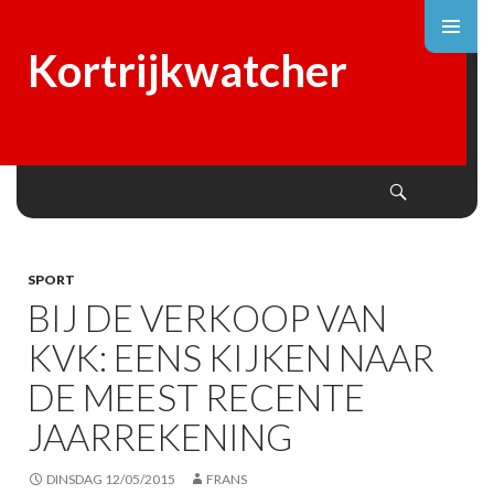
Kortrijkwatcher
Search
SKIP
TO
CONTENT
SPORT
BIJ DE VERKOOP VAN
KVK: EENS KIJKEN NAAR
DE MEEST RECENTE
JAARREKENING
DINSDAG 12/05/2015
FRANS