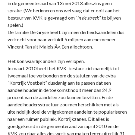
in de gemeenteraad van 13 mei 2013 alleszins geen
sprake. (We herinneren ons wel vaag dat er ooit aan het
bestuur van KVK is gevraagd om “
in de streek
” te blijven
spelen.)
De familie De Gryse heeft zijn meerderheidsaandelen dus
verkocht voor naar verluidt 5 miljoen aan ene meneer
Vincent Tan uit MaleisiÃ«. Een allochtoon.
Het kon waarlijk anders zijn verlopen.
In maart 2010 heeft het KVK-bestuur zich namelijk tot
tweemaal toe verbonden om de statuten van de cvba
“Kortrijk Voetbalt” dusdanig aan te passen dat een
aandeelhouder in de toekomst nooit meer dan 24,9
procent van de aandelen zou kunnen bezitten. En de
aandeelhoudersstructuur zou men herschikken met als
uiteindelijk doel de vrijgekomen aandelen te populariseren
naar een ruimer publiek. Kortrijkzanen. Dit alles is
goedgekeurd in de gemeenteraad van april 2010 en de
KVK zou daar alleszins werk van maken tegen uiterlijk 31