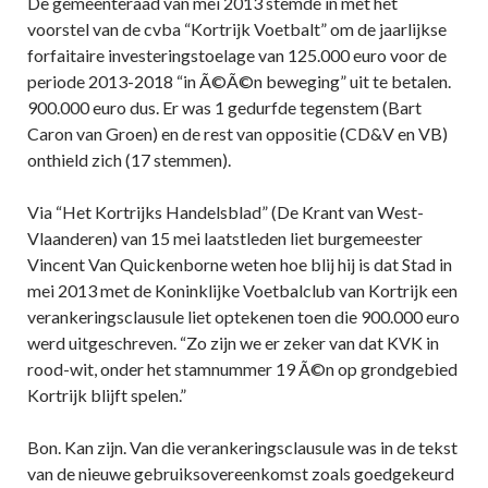
De gemeenteraad van mei 2013 stemde in met het
voorstel van de cvba “Kortrijk Voetbalt” om de jaarlijkse
forfaitaire investeringstoelage van 125.000 euro voor de
periode 2013-2018 “in Ã©Ã©n beweging” uit te betalen.
900.000 euro dus. Er was 1 gedurfde tegenstem (Bart
Caron van Groen) en de rest van oppositie (CD&V en VB)
onthield zich (17 stemmen).
Via “Het Kortrijks Handelsblad” (De Krant van West-
Vlaanderen) van 15 mei laatstleden liet burgemeester
Vincent Van Quickenborne weten hoe blij hij is dat Stad in
mei 2013 met de Koninklijke Voetbalclub van Kortrijk een
verankeringsclausule liet optekenen toen die 900.000 euro
werd uitgeschreven. “Zo zijn we er zeker van dat KVK in
rood-wit, onder het stamnummer 19 Ã©n op grondgebied
Kortrijk blijft spelen.”
Bon. Kan zijn. Van die verankeringsclausule was in de tekst
van de nieuwe gebruiksovereenkomst zoals goedgekeurd