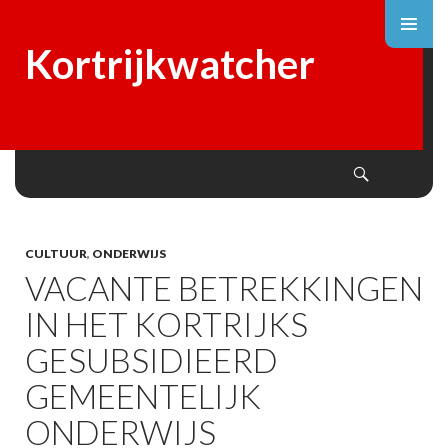
Kortrijkwatcher
Search
SKIP
TO
CONTENT
CULTUUR
,
ONDERWIJS
VACANTE BETREKKINGEN
IN HET KORTRIJKS
GESUBSIDIEERD
GEMEENTELIJK
ONDERWIJS