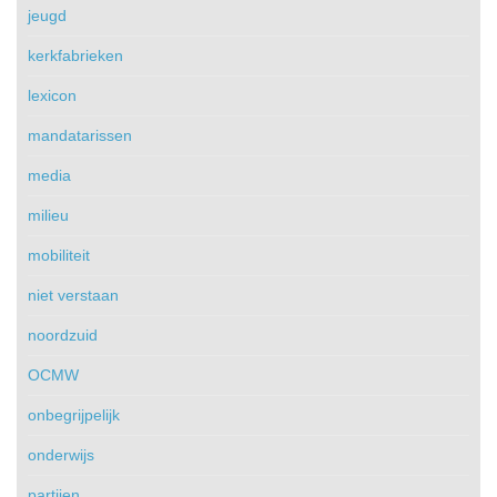
jeugd
kerkfabrieken
lexicon
mandatarissen
media
milieu
mobiliteit
niet verstaan
noordzuid
OCMW
onbegrijpelijk
onderwijs
partijen